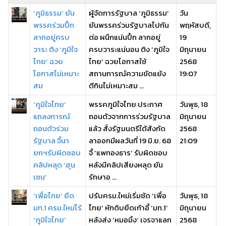
‘ภูมิธรรม’ ยัน
ผู้จัดการรัฐบาล ‘ภูมิธรรม’
วัน
พรรคร่วมปึ้ก
ยันพรรคร่วมรัฐบาลไปกัน
พฤหัสบดี,
ลากอยู่ครบ
ต่อ ผนึกแน่นปึ้ก ลากอยู่
19
วาระ ติง ‘ภูมิใจ
ครบวาระแน่นอน ติง ‘ภูมิใจ
มิถุนายน
ไทย’ ฉวย
ไทย’ ฉวยโอกาสใช้
2568
โอกาสไม่เหมาะ
สถานการณ์ความขัดแย้ง
19:07
สม
ตีกินไม่เหมาะสม ...
‘ภูมิใจไทย’
พรรคภูมิใจไทย ประกาศ
วันพุธ, 18
แถลงการณ์
ถอนตัวจากการร่วมรัฐบาล
มิถุนายน
ถอนตัวร่วม
แล้ว สั่งรัฐมนตรีใต้สังกัด
2568
รัฐบาล จี้นา
ลาออกมีผลวันที่ 19 มิ.ย. 68
21:09
ยกฯรับผิดชอบ
จี้ ‘แพทองธาร’ รับผิดชอบ
คลิปหลุด ‘ฮุน
หลังมีคลิปเสียงหลุด ยัน
เซน’
รักษาอ ...
‘เพื่อไทย’ ยึด
ปรับครม.ใหม่เริ่มชัด ‘เพื่อ
วันพุธ, 18
มท.1 ครม.ใหม่ไร้
ไทย’ หักดิบยึดเก้าอี้ ‘มท.1’
มิถุนายน
‘ภูมิใจไทย’
หลังส่ง ‘หมอมิ้ง’ เจรจาแลก
2568