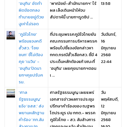
‘อนุทิน’ อัดทำ
‘พาณิชย์-สำนักนายกฯ’ ไร้
13:58
ผิดข้อตกลง
ผล เล็งเดินหน้าให้จบ
ทำนายอยู่ด้วย
สัปดาห์นี้ นายกฯรูดซิป ...
งูเห่าไม่รอด
‘ภูมิใจไทย’
ที่ประชุมพรรคภูมิใจไทยยัน
วันจันทร์,
พร้อมแจงคดี
คณะกรรมการบริหารพรรค
16
ฮั้วสว. ‘ไชย
พร้อมไปชี้แจงข้อกล่าวหา
มิถุนายน
ชนก’ ชี้ไม่ต้อง
กกต.กรณีฮั้วเลือกสว. ชี้มี 4
2568
คุย ‘เนวิน’ -
ประเด็นหลักต้องแก้ ขณะที่
22:44
‘อนุทิน’ปัดนา
‘อนุทิน’ เผยคุยนายกฯตอน
ยกฯคุยปรับค
เ ...
รม.
‘ศาล
ศาลรัฐธรรมนูญ เผยแพร่
วัน
รัฐธรรมนูญ’
เอกสารข่าวผลการประชุม
พฤหัสบดี,
แจ้ง ‘อสส.’ ส่ง
ปรึกษาคำร้องของ ณฐพร
12
พยานหลักฐาน
โตประยูร ปม กกต.- พรรค
มิถุนายน
คำร้อง ‘ภท.ล้ม
ภูมิใจไทย - สว. ล้มล้างการ
2568
ล้างการปก
ปกครองฯ แจ้ง สำนักงาน
16:10