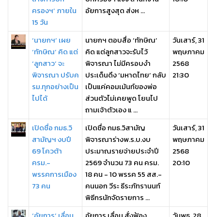
ครองฯ’ ภายใน
อัยการสูงสุด ส่งห ...
15 วัน
‘นายกฯ’ เผย
นายกฯ ตอบสื่อ ‘ทักษิณ’
วันเสาร์, 31
‘ทักษิณ’ คิด แต่
คิด แต่ลูกสาวจะรับไว้
พฤษภาคม
‘ลูกสาว’ จะ
พิจารณา ไม่มีครอบงำ
2568
พิจารณา ปรับค
ประเด็นดึง ‘มหาดไทย’ กลับ
21:30
รม.ทุกอย่างเป็น
เป็นแค่คอมเม้นท์ของพ่อ
ไปได้
ส่วนตัวไม่เคยพูด โยนไป
ถามเจ้าตัวเอง แ ...
เปิดชื่อ กมธ.วิ
เปิดชื่อ กมธ.วิสามัญ
วันเสาร์, 31
สามัญฯ งบปี
พิจารณาร่างพ.ร.บ.งบ
พฤษภาคม
69 โควต้า
ประมาณรายจ่ายประจำปี
2568
ครม.-
2569 จำนวน 73 คน ครม.
20:10
พรรคการเมือง
18 คน - 10 พรรค 55 สส.-
73 คน
คนนอก วีระ ธีระภัทรานนท์
พิธีกรนักจัดรายการ ...
‘อัยการ’ เลื่อน
อัยการ เลื่อน สั่งฟ้อง
วันพุธ, 28