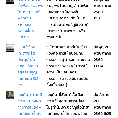
สั่งฟ้อง ‘ณฐพร
‘ณฐพร โตประยูร’ คดีฟอก
พฤษภาคม
โตประยูร’ คดี
เงินสหกรณ์คลองจั่น 5
2568
ฟอกเงิน
มิ.ย.68 เจ้าตัว เชื่อเป็นเกม
19:21
สหกรณ์
การเมือง เตือน ‘ภูมิใจไทย’
คลองจั่น 5
เอาเวลาไปหาพยานหลัก
มิ.ย.68
ฐานมาชี้แ ...
เปิดคำร้อง
“…โดยเฉพาะสิ่งที่เป็นที่น่า
วันพุธ, 21
‘ณฐพร โต
ห่วงคือ การเห็นชอบกับ
พฤษภาคม
ประยูร’ ยื่น
กรรมการผู้ดำรงตำแหน่งใน
2568
กกต. ส่งศาล
กรรมการอิสระ เช่น การให้
13:04
รัฐธรรมนูญ
ความเห็นชอบ คณะ
ถอดถอน 138
กรรมการตรวจเงินแผ่นดิน
สว.
ซึ่งเมื่อ รองผู้ ...
‘อนุทิน’ คาดคดี
‘อนุทิน’ ชี้ชัดคดีฮั้วเลือก
วันอังคาร,
ฮั้ว สว. หวังผล
สว.หวังผลทางการเมือง
20
ทางการเมือง -
ไม่รู้ทำไมเจาะจง ‘ภูมิใจไทย’
พฤษภาคม
‘นภินทร’ ย้ำยัง
‘นภินทร’ ย้ำอีกรอบพร้อม
2568 11:25