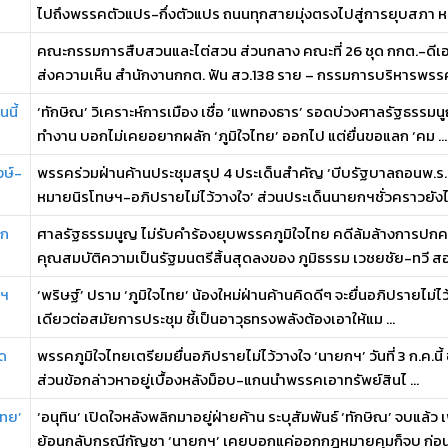
ไปถึงพรรคตัวแปร-กึ่งตัวแปร ถนนทุกสายมุ่งตรงไปสู่การยุบสภา หล 
คณะกรรมการสืบสวนและไต่สวน ส่วนกลาง คณะที่ 26 ชุด กกต.-ดีเอส
ส่งความเห็น สำนักงานกกต. ฟัน สว.138 ราย – กรรมการบริหารพรรค
นี้
‘ทักษิณ’ วิเคราะห์การเมือง เชื่อ ‘แพทองธาร’ รอดบ่วงศาลรัฐธรรมนู
ทำงาน บอกไม่เคยอยากผลัก ‘ภูมิใจไทย’ ออกไป แต่ยื่นขอแลก ‘คม ...
งษ์-
พรรคร่วมฝ่านค้านประชุมสรุป 4 ประเด็นสำคัญ ‘บีบรัฐบาลถอนพ.ร.
หมายนิรโทษฯ-อภิปรายไม่ไว้วางใจ’ ส่วนประเด็นนายกฯชั่วคราวยังไม่
อก
ศาลรัฐธรรมนูญ ไม่รับคำร้องยุบพรรคภูมิใจไทย คดีล้มล้างการปกคร
คุณสมบัติความเป็นรัฐมนตรีสิ้นสุดลงของ ภูมิธรรม เวชยชัย-ทวี สอ
กฯ
‘พริษฐ์’ ปราม ‘ภูมิใจไทย’ น้องใหม่ฝ่านค้านคิดดีๆ จะยื่นอภิปรายไม่ไ
เดียวต่อสมัยการประชุม ชี้เป็นอาวุธทรงพลังต้องเอาให้แม ...
ัด
พรรคภูมิใจไทยเตรียมยื่นอภิปรายไม่ไว้วางใจ ‘นายกฯ’ วันที่ 3 ก.ค.น
ส่วนข้อกล่าวหาอยู่เบื้องหลังม็อบ-แกนนำพรรคเอาทรัพย์สินไ ...
ไทย’
‘อนุทิน’ เปิดใจหลังพลิกมาอยู่ฝ่ายค้าน ระบุสัมพันธ์ ‘ทักษิณ’ จบแ
ย้อนกลับกรณีกัญชา ‘นายกฯ’ เคยบอกแค่ออกกฎหมายคุมก็จบ ก่อนเ 