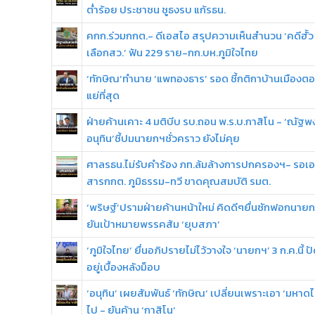
ต่ำร้อย ประชาชน ชูธงรบ แก้รธน.
คกก.ร่วมกกต.- ดีเอสไอ สรุปความเห็นสำนวน ‘คดีฮั้ว
เลือกสว.’ ฟัน 229 ราย-กก.บห.ภูมิใจไทย
‘ทักษิณ’ทำนาย ‘แพทองธาร’ รอด ชี้กติกาบ้านเมืองตอน
แย่ที่สุด
ฝ่ายค้านเคาะ 4 มติบีบ รบ.ถอน พ.ร.บ.กาสิโน - ‘ณัฐพ
อนุทิน’ชี้ปมนายกฯชั่วคราว ยังไม่คุย
ศาลรธน.ไม่รับคำร้อง ภท.ล้มล้างการปกครองฯ- รอเ
สารกกต. ภูมิธรรม-ทวี ขาดคุณสมบัติ รมต.
‘พริษฐ์’ปรามฝ่ายค้านหน้าใหม่ คิดดีๆยื่นซักฟอกนาย
ยันเป้าหมายพรรคส้ม ‘ยุบสภา’
‘ภูมิใจไทย’ ยื่นอภิปรายไม่ไว้วางใจ ‘นายกฯ’ 3 ก.ค.นี้ ป
อยู่เบื้องหลังม็อบ
‘อนุทิน’ เผยสัมพันธ์ ‘ทักษิณ’ เปลี่ยนเพราะเอา ‘มหาด
ไป - ยันค้าน ‘กาสิโน’