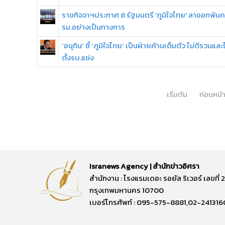
ราชกิจจาฯประกาศ 8 รัฐมนตรี 'ภูมิใจไทย' ลาออกพ้นค
รม.อย่างเป็นทางการ
‘อนุทิน’ ชี้ ‘ภูมิใจไทย’ เป็นฝ่ายค้านเต็มตัว ไม่ตีรวนและไ
ตั้งรบ.แข่ง
เริ่มต้น
ก่อนหน้
Isranews Agency | สำนักข่าวอิศรา
สำนักงาน : โรงแรมเดอะ รอยัล ริเวอร์ เลขท
กรุงเทพมหานคร 10700
เบอร์โทรศัพท์ : 095-575-8881,02-241316