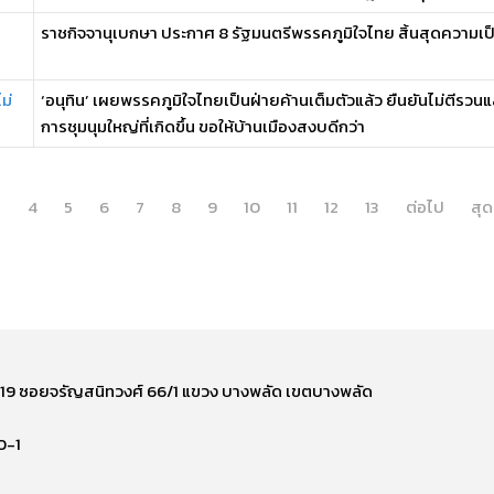
ราชกิจจานุเบกษา ประกาศ 8 รัฐมนตรีพรรคภูมิใจไทย สิ้นสุดความเป็นร
ม่
‘อนุทิน’ เผยพรรคภูมิใจไทยเป็นฝ่ายค้านเต็มตัวแล้ว ยืนยันไม่ตีรวน
การชุมนุมใหญ่ที่เกิดขึ้น ขอให้บ้านเมืองสงบดีกว่า
า
4
5
6
7
8
9
10
11
12
13
ต่อไป
สุด
ี่ 219 ซอยจรัญสนิทวงศ์ 66/1 แขวง บางพลัด เขตบางพลัด
0-1