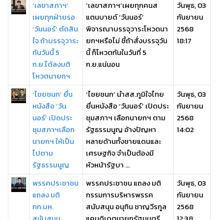
‘เลขาสภาฯ’
‘เลขาสภาฯ’เผยทุกคนส
วันพุธ, 03
เผยทุกฝ่ายรอ
แตนบายด์ ‘วันนอร์’
กันยายน
‘วันนอร์’ ตัดสิน
พิจารณาบรรจุวาระโหวตนา
2568
ใจ ถ้าบรรจุวาระ
ยกฯหรือไม่ ชี้ถ้าสั่งบรรจุวัน
18:17
ทันวันนี้ 5
นี้ ก็โหวตกันในวันที่ 5
ก.ย.ได้ลงมติ
ก.ย.แน่นอน
โหวตนายกฯ
‘ไชยชนก’ ยื่น
‘ไชยชนก’ นำสส.ภูมิใจไทย
วันพุธ, 03
หนังสือ ‘วัน
ยื่นหนังสือ ‘วันนอร์’ เปิดประ
กันยายน
นอร์’ เปิดประ
ชุมสภาฯ เลือกนายกฯ ตาม
2568
ชุมสภาฯเลือก
รัฐธรรมนูญ อ้างปัญหา
14:02
นายกฯ ให้เป็น
หลายด้านทั้งชายแดนและ
ไปตาม
เศรษฐกิจ จำเป็นต้องมี
รัฐธรรมนูญ
หัวหน้ารัฐบา ...
พรรคประชาชน
พรรคประชาชน แถลง มติ
วันพุธ, 03
แถลง มติ
กรรมการบริหารพรรค
กันยายน
กก.บห.
สนับสนุน อนุทิน ชาญวีรกูล
2568
สนับสนุน
แคนดิเดตนายกรัฐมนตรี
12:38