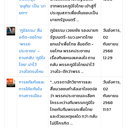
‘อนุทิน’ เป็น ‘นา
จากพรรคภูมิใจไทย เข้าสู่ที่
ยกฯ’
ประชุมสภาเพื่อเห็นชอบเป็น
นายกรัฐมนตรี ...
‘ภูมิธรรม’ ลืม
ภูมิธรรม เวชยชัย รองนายก
วันอังคาร,
อดีต-ขอโทษ
รัฐมนตรี-รมว.มหาดไทย
02
‘พรรค
แกนนำเพื่อไทย ลืมอดีต -
กันยายน
ประชาชน’ –
ขอโทษ พรรคประชาชน
2568
ถามกลับ ‘ภูมิใจ
เรื่องกินแหนงแคลงใจ ถาม
12:29
ไทย’ น่าไว้
กลับ พรรคภูมิใจไทยน่าไว้
วางใจตรงไหน
วางใจ-ดีกว่าพรร ...
การแก้แค้นและ
"...บรรดานักวิชาการและ
วันอังคาร,
การให้อภัยใน
สื่อมวลชนกำลังเอาใจจดจ่อ
02
ทางการเมือง
ว่า พรรคประชาชนจะเลือก
กันยายน
ใครระหว่างทีมพรรคภูมิใจ
2568
ไทยกับทีมพรรคเพื่อไทย
11:57
และด้วยเหตุผลใด ทว่า กลับ
ไม่มีใครคิด ...