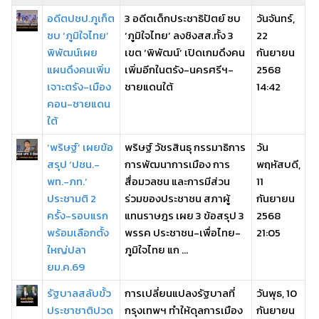
อดีตปชป.ภูเก็ต
3 อดีตเด็กประชาธิปัตย์ ซบ
วันจันทร์,
ซบ ‘ภูมิใจไทย’
‘ภูมิใจไทย’ ลงชิงสส.ทั้ง 3
22
พิพัฒน์เผย
เขต ‘พิพัฒน์’ เปิดเกมดึงคน
กันยายน
แผนดึงคนเพิ่ม
เพิ่มอีกในตรัง-นครศรีฯ-
2568
เจาะตรัง-เมือง
ชายแดนใต้
14:42
คอน-ชายแดน
ใต้
‘พริษฐ์’ เผยข้อ
พริษฐ์ วัชรสินธุ กรรมาธิการ
วัน
สรุป ‘ปชน.-
การพัฒนาการเมือง การ
พฤหัสบดี,
พท.-ภท.’
สื่อมวลชน และการมีส่วน
11
ประชามติ 2
ร่วมของประชาชน สภาผู้
กันยายน
ครั้ง-รอบแรก
แทนราษฎร เผย 3 ข้อสรุป 3
2568
พร้อมเลือกตั้ง
พรรค ประชาชน-เพื่อไทย-
21:05
ใหญ่ปลา
ภูมิใจไทย แก ...
ยม.ค.69
รัฐบาลสลับขั้ว
การเปลี่ยนแปลงรัฐบาลที่
วันพุธ, 10
ประชาชาติปวด
กรุงเทพฯ ทำให้ดุลการเมือง
กันยายน