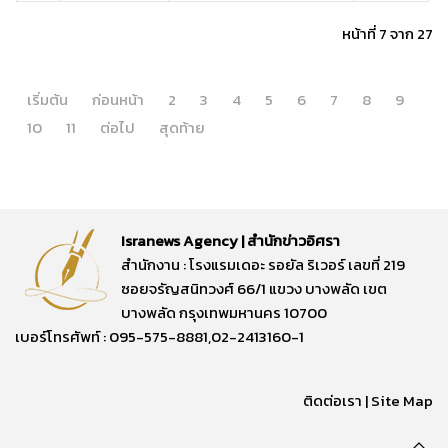
หน้าที่ 7 จาก 27
เริ่มต้น
ก่อนหน้า
2
3
4
5
6
7
8
9
10
11
ต่อไป
สุดท้าย
Isranews Agency | สำนักข่าวอิศรา
สำนักงาน : โรงแรมเดอะ รอยัล ริเวอร์ เลขที่ 219
ซอยจรัญสนิทวงศ์ 66/1 แขวง บางพลัด เขต
บางพลัด กรุงเทพมหานคร 10700
เบอร์โทรศัพท์ : 095-575-8881,02-2413160-1
ติดต่อเรา
|
Site Map