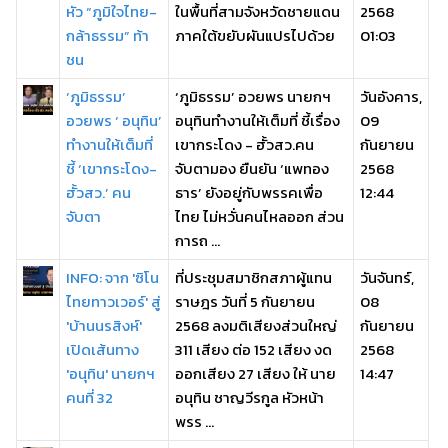
หัว “ภูมิใจไทย-
ในพื้นที่สามจังหวัดชายแดน
2568
กล้าธรรม” ท้า
ภาคใต้ขยับผันแปรไปด้วย
01:03
ชน
‘ภูมิธรรม’
‘ภูมิธรรม’ อวยพร นายกฯ
วันอังคาร,
อวยพร ‘ อนุทิน’
อนุทินทำงานให้เต็มที่ ชี้เรื่อง
09
ทำงานให้เต็มที่
เขากระโดง - ฮั้วสว.คน
กันยายน
ชี้ ‘เขากระโดง-
จับตามอง ยืนยัน ‘แพทอง
2568
ฮั้วสว.’ คน
ธาร’ ยังอยู่กับพรรคเพื่อ
12:44
จับตา
ไทย ไม่หวั่นคนไหลออก ส่วน
การถ ...
INFO: จาก 'ซิโน
ที่ประชุมสมาชิกสภาผู้แทน
วันจันทร์,
ไทยทาวเวอร์' สู่
ราษฎร วันที่ 5 กันยายน
08
'บ้านนรสิงห์'
2568 ลงมติเสียงส่วนใหญ่
กันยายน
เปิดเส้นทาง
311 เสียง ต่อ 152 เสียง งด
2568
'อนุทิน' นายกฯ
ออกเสียง 27 เสียง ให้ นาย
14:47
คนที่ 32
อนุทิน ชาญวีรกูล หัวหน้า
พรร ...