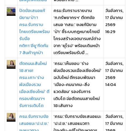
ปัดข้อเสนอแก้
ครม.รับทราบรายงาน
วันอังคาร,
นิยาม‘ป่า’!
‘ก.ทรัพยากรฯ’ ตีตกข้อ
17 มีนาคม
ครม.รับทราบ
เสนอ ‘กสม.’ ชงแก้นิยาม
2569
ไทยเตรียมพร้อม
‘ป่า’ ชี้ระบบกฎหมายไทยมี
16:29
รับมือ
โครงสร้างเจตนารมณ์ต่าง
กติกา‘อียู’กีดกัน
จาก ‘ยุโรป’ พร้อมเดินหน้า
7 สินค้ารุกป่า
เตรียมพร้อมรับมื ...
ตัดถนนเส้นใหม่
‘ครม.’เห็นชอบ ‘ร่าง
วันอังคาร,
18 สาย!
ผังเมืองรวมเมืองเชียงใหม่’
17 มีนาคม
ครม.เคาะ‘ร่าง
ฉบับใหม่ ตีกรอบพัฒนา
2569
ผังเมืองรวม
‘เมือง-คมนาคม-สิ่ง
14:04
เมืองเชียงใหม่’ ตี
แวดล้อม’ รองรับการ
กรอบพัฒนาฯ
เติบโต จ่อตัดถนนสายใหม่
รับการเติบโต
18 เส้นทาง
ครม.รับทราบข้อ
‘ครม.’รับทราบข้อเสนอแนะ
วันอังคาร,
เสนอแนะ‘ป.ป.ช.’
‘ป.ป.ช.’ เสนอแนวทา
17 มีนาคม
ชงแนวทาง
ป้องกัน-แก้ไขปัญหาการ
2569