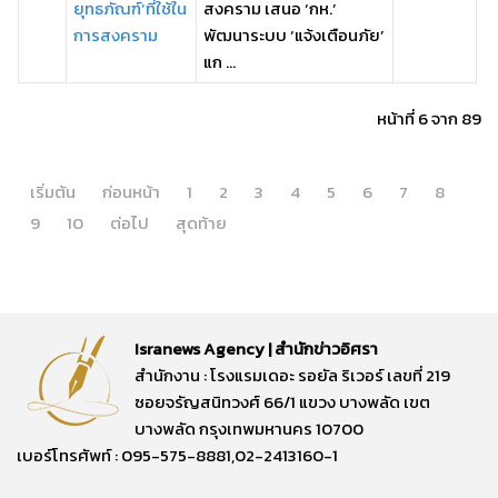
ยุทธภัณฑ์’ที่ใช้ใน
สงคราม เสนอ ‘กห.’
การสงคราม
พัฒนาระบบ ‘แจ้งเตือนภัย’
แก ...
หน้าที่ 6 จาก 89
เริ่มต้น
ก่อนหน้า
1
2
3
4
5
6
7
8
9
10
ต่อไป
สุดท้าย
Isranews Agency | สำนักข่าวอิศรา
สำนักงาน : โรงแรมเดอะ รอยัล ริเวอร์ เลขที่ 219
ซอยจรัญสนิทวงศ์ 66/1 แขวง บางพลัด เขต
บางพลัด กรุงเทพมหานคร 10700
เบอร์โทรศัพท์ : 095-575-8881,02-2413160-1