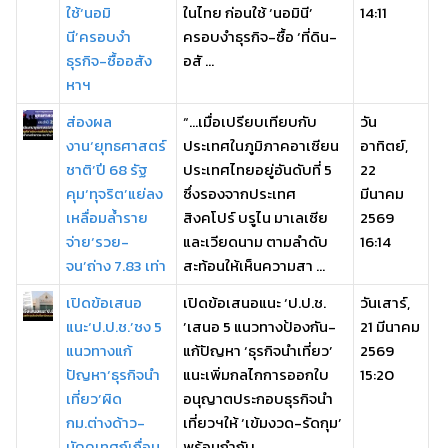
ใช้‘นอมิ
ในไทย ก่อนใช้ ‘นอมินี’
14:11
นี’ครอบงำ
ครอบงำธุรกิจ-ซื้อ ‘ที่ดิน-
ธุรกิจ-ซื้ออสัง
อสั ...
หาฯ
ส่องผล
“…เมื่อเปรียบเทียบกับ
วัน
งาน‘ยุทธศาสตร์
ประเทศในภูมิภาคอาเซียน
อาทิตย์,
ชาติ’ปี 68 รัฐ
ประเทศไทยอยู่อันดับที่ 5
22
คุม‘ทุจริต’แย่ลง
ซึ่งรองจากประเทศ
มีนาคม
เหลื่อมล้ำราย
สิงคโปร์ บรูไน มาเลเซีย
2569
จ่าย‘รวย-
และเวียดนาม ตามลำดับ
16:14
จน’ถ่าง 7.83 เท่า
สะท้อนให้เห็นความสา ...
เปิดข้อเสนอ
เปิดข้อเสนอแนะ ‘ป.ป.ช.
วันเสาร์,
แนะ‘ป.ป.ช.’ชง 5
’เสนอ 5 แนวทางป้องกัน-
21 มีนาคม
แนวทางแก้
แก้ปัญหา ‘ธุรกิจนำเที่ยว’
2569
ปัญหา‘ธุรกิจนำ
แนะเพิ่มกลไกการออกใบ
15:20
เที่ยว’ผิด
อนุญาตประกอบธุรกิจนำ
กม.ต่างด้าว-
เที่ยวฯให้ ‘เข้มงวด-รัดกุม’
มัคคุเทศก์เถื่อน
พร้อมกำกับ ...