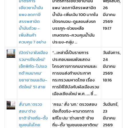
มาตรการ
มาตรการเยียวยาน้ำมัน
พฤหัสบดี,
เยียวยาน้ำมัน
แพง ‘ลดภาษีสรรพสามิต
26
แพง ลดภาษี
น้ำมัน-เพิ่มเงิน 100 บาทใน
มีนาคม
สรรพสามิต
บัตรคนจน-ดูแลขนส่งรถ
2569
น้ำมันด้วย -
บรรทุก-ช่วยเหลือ
19:17
เพิ่มสินค้า
เกษตรกร-ควบคุมน้ำมัน
ควบคุม 7 อย่าง
ประมง-กลุ่ม ...
เปิดร่าง‘ผังเมือง
“…เหล่านี้เป็นรายการ
วันอังคาร,
รวมฯเชียงใหม่’
ประกอบแผนผังแสดง
24
เช็กพิกัด-โปรเจ
โครงการการคมนาคมและ
มีนาคม
กต์‘คมนาคม’
การขนส่งท้ายประกาศ
2569
ขยาย‘ถนนเดิม-
กระทรวงมหาดไทย เรื่อง
18:16
ตัดใหม่’ 51 สาย
การให้ใช้บังคับผังเมืองรวม
เมืองเชียงใหม่ พ.ศ. .... ซึ่ ...
สั่ง‘มท.’ตรวจ
‘ครม.’ สั่ง ‘มท.’ ตรวจสอบ
วันจันทร์,
สอบ‘ต่าง
ข้อเท็จจริง-หามาตรการ
23
ชาติ’ย้ายถิ่น-ตั้ง
แก้ไข ปม ‘ต่างชาติ’ ย้าย
มีนาคม
ชุมชนในไทย
ถิ่น-ตั้ง ‘ชุมชนของชาติตน’
2569