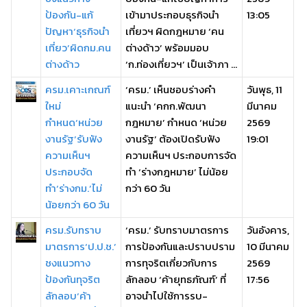
ป้องกัน-แก้
เข้ามาประกอบธุรกิจนำ
13:05
ปัญหา‘ธุรกิจนำ
เที่ยวฯ ผิดกฎหมาย ‘คน
เที่ยว’ผิดกม.คน
ต่างด้าว’ พร้อมมอบ
ต่างด้าว
‘ก.ท่องเที่ยวฯ’ เป็นเจ้าภา ...
ครม.เคาะเกณฑ์
‘ครม.’ เห็นชอบร่างคำ
วันพุธ, 11
ใหม่
แนะนำ ‘คกก.พัฒนา
มีนาคม
กำหนด‘หน่วย
กฎหมาย’ กำหนด ‘หน่วย
2569
งานรัฐ’รับฟัง
งานรัฐ’ ต้องเปิดรับฟัง
19:01
ความเห็นฯ
ความเห็นฯ ประกอบการจัด
ประกอบจัด
ทำ ‘ร่างกฎหมาย’ ไม่น้อย
ทำ‘ร่างกม.’ไม่
กว่า 60 วัน
น้อยกว่า 60 วัน
ครม.รับทราบ
‘ครม.’ รับทราบมาตรการ
วันอังคาร,
มาตรการ‘ป.ป.ช.’
การป้องกันและปราบปราม
10 มีนาคม
ชงแนวทาง
การทุจริตเกี่ยวกับการ
2569
ป้องกันทุจริต
ลักลอบ ‘ค้ายุทธภัณฑ์’ ที่
17:56
ลักลอบ‘ค้า
อาจนำไปใช้การรบ-