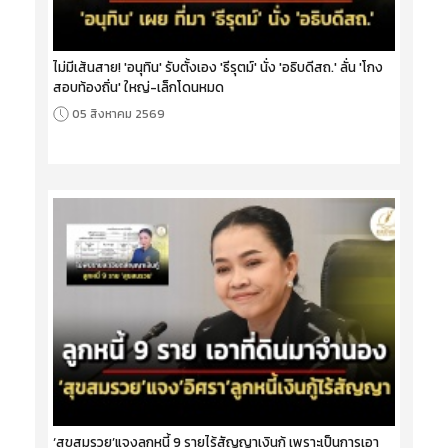
ไม่มีเส้นสาย! 'อนุทิน' รับตั้งเอง 'ธีรุตม์' นั่ง 'อธิบดีสถ.' ลั่น 'โกง
สอบท้องถิ่น' ใหญ่-เล็กโดนหมด
05 สิงหาคม 2569
‘สุขสมรวย’แจงลูกหนี้ 9 รายไร้สัญญาเงินกู้ เพราะเป็นการเอา