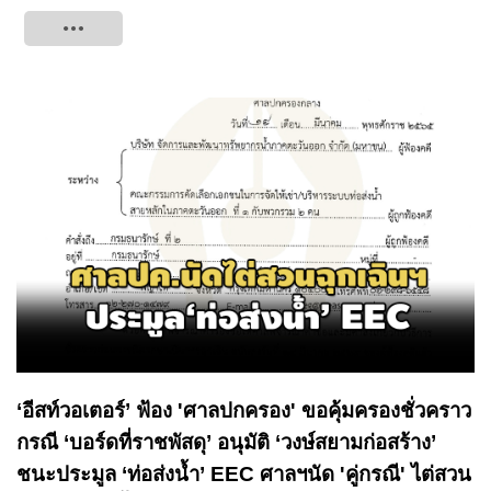
Tweet
‘อีสท์วอเตอร์’ ฟ้อง 'ศาลปกครอง' ขอคุ้มครองชั่วคราว
กรณี ‘บอร์ดที่ราชพัสดุ’ อนุมัติ ‘วงษ์สยามก่อสร้าง’
ชนะประมูล ‘ท่อส่งน้ำ’ EEC ศาลฯนัด 'คู่กรณี' ไต่สวน