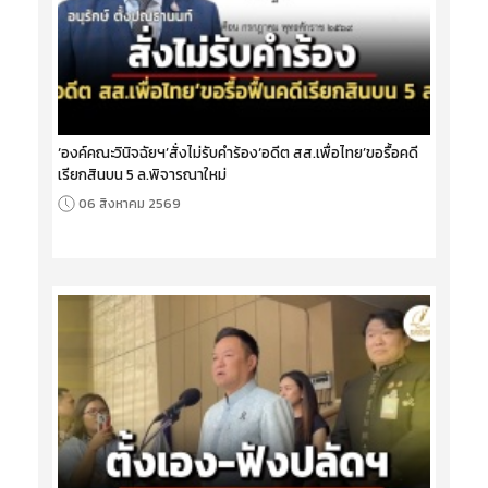
‘องค์คณะวินิจฉัยฯ’สั่งไม่รับคำร้อง‘อดีต สส.เพื่อไทย’ขอรื้อคดี
เรียกสินบน 5 ล.พิจารณาใหม่
06 สิงหาคม 2569