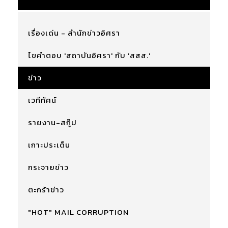
เรื่องเด่น - สำนักข่าวอิศรา
ไขคำตอบ 'สถาบันอิศรา' กับ 'สสส.'
ข่าว
เวทีทัศน์
รายงาน-สกู๊ป
เกาะประเด็น
กระจายข่าว
ตะกร้าข่าว
"HOT" MAIL CORRUPTION