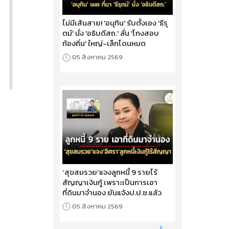
ไม่มีเส้นสาย! 'อนุทิน' รับตั้งเอง 'ธีรุ
ตม์' นั่ง 'อธิบดีสถ.' ลั่น 'โกงสอบ
ท้องถิ่น' ใหญ่-เล็กโดนหมด
05 สิงหาคม 2569
‘สุขสมรวย’แจงลูกหนี้ 9 รายไร้
สัญญาเงินกู้ เพราะเป็นการเอา
ที่ดินมาจำนอง ยันแจ้งป.ป.ช.แล้ว
05 สิงหาคม 2569