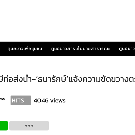
ศูนย์ข่าวเพื่อชุมชน
ศูนย์ข่าวสารนโยบายสาธารณะ
ศูนย์ข่
าษีท่อส่งน้ำ-‘ธนารักษ์’แจ้งความขัดขวาง
ews
4046 views
HITS