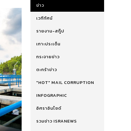
ข่าว
เวทีทัศน์
รายงาน-สกู๊ป
เกาะประเด็น
กระจายข่าว
ตะกร้าข่าว
"HOT" MAIL CORRUPTION
INFOGRAPHIC
อิศราอินไซด์
รวมข่าว ISRANEWS