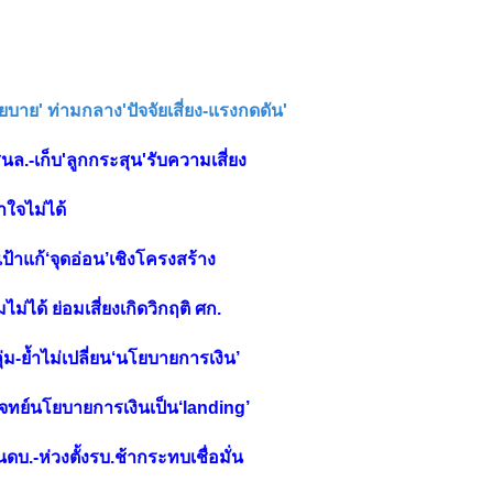
ยบาย' ท่ามกลาง'ปัจจัยเสี่ยง-แรงกดดัน'
สนล.-เก็บ'ลูกกระสุน'รับความเสี่ยง
าใจไม่ได้
้เป้าแก้‘จุดอ่อน’เชิงโครงสร้าง
มไม่ได้ ย่อมเสี่ยงเกิดวิกฤติ ศก.
ุ่ม-ย้ำไม่เปลี่ยน‘นโยบายการเงิน’
ยนโจทย์นโยบายการเงินเป็น‘landing’
นดบ.-ห่วงตั้งรบ.ช้ากระทบเชื่อมั่น