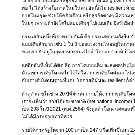
“ถ้าเราอยากเป็นเศรษฐกิจที่ resilient ต้องมี growth ต้อ
พอ ไม่ได้สร้างโอกาสใหม่ให้คน อันนี้ก็ไม่ resilient ท้า
กาสใหม่ๆจะช่วยให้ครัวเรือน หรือธุรกิจต่างๆ มีความห
ใหม่ๆ เพราะถ้ายังโตไปแบบเดิมๆ ไปแบบเดิม ยิ่งวันยิ่ง
กระแสอันหนึ่งที่เราทราบกันดี คือ กระแสความยั่งยืน ตั
แบบเดิมลำบาก เช่น 1 ใน 3 ของแรงงานไทยอยู่ในภาค
ของเรา ยังอยู่ในอุตสาหกรรมสไตล์ ‘โลกเก่า’ อาทิ ปิโตร
แต่อีกอันที่เห็นได้ชัด คือ การโตแบบเดิม จะส่งผลประโยชน์
ตัวเลขการเติบโต แต่ไม่ได้ใส่ใจว่าการเติบโตมันตกไปอย
กับเราเติบโตบนฐานที่แคบ โอกาสที่มันจะ resilient ก็ล
ถ้าดูตัวเลขในช่วง 20 ปีที่ผ่านมา รายได้จากการเติบโตท
เราจะเห็นว่า รายได้ประชาชาติ (net national income) ไ
เป็น 298 ในปี 2021 (พ.ศ.2564) ฟังดูแล้วโอเค แต่ตอนท
ไม่ได้มีกระจายเท่าที่ควร
รายได้ภาครัฐโตจาก 100 มาเป็น 247 หรือเพิ่มขึ้นมา 2.4