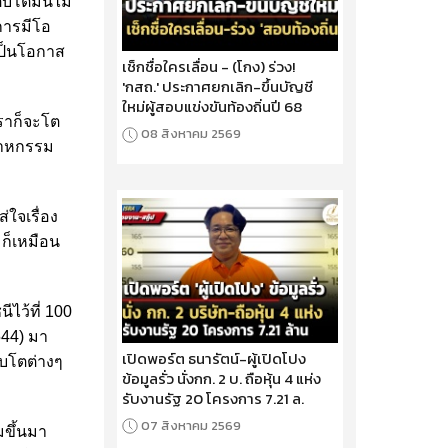
ติบโตมันไม่
ะการมีโอ
เป็นโอกาส
เช็กชื่อใครเลื่อน - (โกง) ร่วง!
'กสถ.' ประกาศยกเลิก-ขึ้นบัญชี
ใหม่ผู้สอบแข่งขันท้องถิ่นปี 68
เราก็จะโต
08 สิงหาคม 2569
สาหกรรม
่ใจเรื่อง
 ก็เหมือน
ีไว้ที่ 100
544) มา
เปิดพอร์ต ธนารัตน์-ผู้เปิดโปง
ิบโตต่างๆ
ข้อมูลรั่ว นั่งกก. 2 บ. ถือหุ้น 4 แห่ง
รับงานรัฐ 20 โครงการ 7.21 ล.
07 สิงหาคม 2569
มขึ้นมา