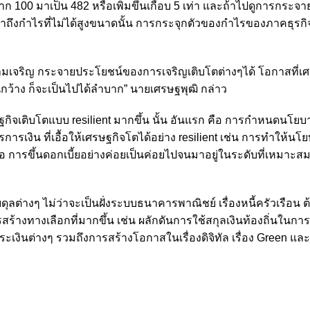
ึ้นจาก 100 มาเป็น 482 หรือเพิ่มขึ้นเกือบ 5 เท่า และถ้าไปดูการกระ
ถึงกำไรที่ไม่ได้สูงขนาดนั้น การกระจุกตัวของกำไรของภาคธุรกิจที
ามเจริญ กระจายประโยชน์ของการเจริญเติบโตต่างๆได้ โอกาสที่เศ
กว้าง ก็จะเป็นไปได้ลำบาก” นายเศรษฐพุฒิ กล่าว
กิจเติบโตแบบ resilient มากขึ้น นั้น อันแรก คือ การกำหนดนโยบ
ิน ที่เอื้อให้เศรษฐกิจโตได้อย่าง resilient เช่น การทำให้นโย
ำ คือ การขึ้นดอกเบี้ยอย่างค่อยเป็นค่อยไปจนมาอยู่ในระดับที่เหมาะส
ดุลต่างๆ ไม่ว่าจะเป็นฝั่งระบบธนาคารพาณิชย์ เรื่องหนี้ครัวเรือน 
สร้างทางเลือกที่มากขึ้น เช่น ผลักดันการใช้สกุลเงินท้องถิ่นในกา
เงินต่างๆ รวมถึงการสร้างโอกาสในเรื่องดิจิทัล เรื่อง Green และเ