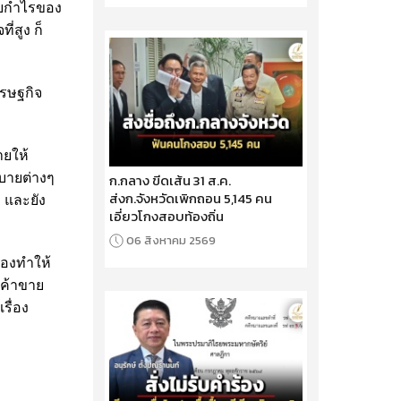
จายกำไรของ
่สูง ก็
รษฐกิจ
ายให้
บายต่างๆ
ก.กลาง ขีดเส้น 31 ส.ค.
ส่งก.จังหวัดเพิกถอน 5,145 คน
ม และยัง
เอี่ยวโกงสอบท้องถิ่น
06 สิงหาคม 2569
ต้องทำให้
รค้าขาย
รื่อง