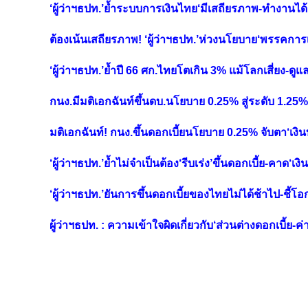
‘ผู้ว่าฯธปท.’ย้ำระบบการเงินไทย‘มีเสถียรภาพ-ทำงานได้ด
ต้องเน้นเสถียรภาพ! ‘ผู้ว่าฯธปท.’ห่วงนโยบาย‘พรรคการเม
‘ผู้ว่าฯธปท.’ย้ำปี 66 ศก.ไทยโตเกิน 3% แม้โลกเสี่ยง-ดูแล
กนง.มีมติเอกฉันท์ขึ้นดบ.นโยบาย 0.25% สู่ระดับ 1.2
มติเอกฉันท์! กนง.ขึ้นดอกเบี้ยนโยบาย 0.25% จับตา‘เงินบ
‘ผู้ว่าฯธปท.’ย้ำไม่จำเป็นต้อง‘รีบเร่ง’ขึ้นดอกเบี้ย-คาด‘เง
‘ผู้ว่าฯธปท.’ยันการขึ้นดอกเบี้ยของไทยไม่ได้ช้าไป-ชี้โ
ผู้ว่าฯธปท. : ความเข้าใจผิดเกี่ยวกับ‘ส่วนต่างดอกเบี้ย-ค