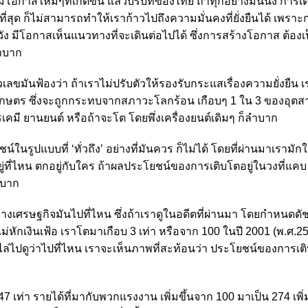
งมีโอกาสใหม่ๆที่เกิดขึ้น แล้วบริบทของไทย ถ้าทุกอย่างมันนิ่ง การเ
ยที่สุด ก็ไม่สามารถทำให้เราก้าวไปถึงความมั่นคงที่ยั่งยืนได้ เพรา
วัง มีโอกาสเห็นแนวทางที่จะเดินต่อไปได้ ซึ่งการสร้างโอกาส ต้อง
ลำบาก
วเลขมันฟ้องว่า ถ้าเราไม่ปรับตัวให้รองรับกระแสเรื่องความยั่งยืน 
เกษตร ซึ่งจะถูกกระทบจากสภาวะโลกร้อน เกือบๆ 1 ใน 3 ของอุต
เคมี ยานยนต์ หรือถ้าจะโต โดยพึ่งเครื่องยนต์เดิมๆ ก็ลำบาก
ในรูปแบบที่ ‘ทั่วถึง’ อย่างที่มันควร ก็ไม่ได้ โดยที่ผ่านมาเรามักใส
ู่ที่ไหน ตกอยู่กับใคร ถ้าผลประโยชน์ของการเติบโตอยู่ในวงที่แคบ
ำบาก
างเศรษฐกิจมันไปที่ไหน ซึ่งถ้าเราดูในอดีตที่ผ่านมา โดยกำหนดดัชน
ม่หักเงินเฟ้อ เราโตมาเกือบ 3 เท่า หรือจาก 100 ในปี 2001 (พ.ศ.2
ี่ไล่ไปดูว่าไปที่ไหน เราจะเห็นภาพที่สะท้อนว่า ประโยชน์ของการเต
7 เท่า รายได้ที่มากับพวกแรงงาน เพิ่มขึ้นจาก 100 มาเป็น 274 เพิ่