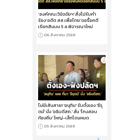
‘องค์คณะวินิจฉัยฯ’สั่งไม่รับคำ
ร้อง‘อดีต สส.เพื่อไทย’ขอรื้อคดี
เรียกสินบน 5 ล.พิจารณาใหม่
06 สิงหาคม 2569
ไม่มีเส้นสาย! 'อนุทิน' รับตั้งเอง 'ธีรุ
ตม์' นั่ง 'อธิบดีสถ.' ลั่น 'โกงสอบ
ท้องถิ่น' ใหญ่-เล็กโดนหมด
05 สิงหาคม 2569