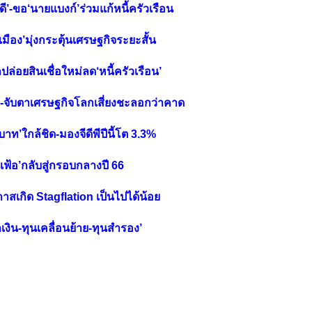
ี’-ขอ‘นายแบงก์’ร่วมแก้หนี้ครัวเรือน
ือง’มุ่งกระตุ้นเศรษฐกิจระยะสั้น
ปล่อยสินเชื่อใหม่ลด‘หนี้ครัวเรือน’
5%-จับตาเศรษฐกิจโลกเสี่ยงชะลอกว่าคาด
าท’ใกล้ชิด-มองจีดีพีปีนี้โต 3.3%
ินเฟ้อ’กลับสู่กรอบกลางปี 66
อกาสเกิด Stagflation เป็นไปได้น้อย
่าเงิน-ทุนเคลื่อนย้าย-ทุนสำรอง’