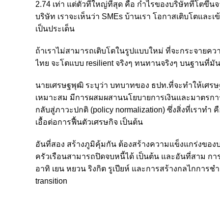
2.74 เท่า แต่ตัวที่ใหญ่ที่สุด คือ กำไรของบริษัทที่โตข
บริษัท เราจะเห็นว่า SMEs บ้านเรา โอกาสเติบโตและเข้า
เป็นประเด็น
ถ้าเราไม่สามารถเติบโตในรูปแบบใหม่ ที่จะกระจายคว
ไทย จะโตแบบ resilient จริงๆ ทนทานจริงๆ บนฐานที่มัน
นายเศรษฐพุฒิ ระบุว่า บทบาทของ ธปท.ที่จะทำให้เศรษฐ
เหมาะสม มีการผสมผสานนโยบายการเงินและมาตรการการเง
กลับสู่ภาวะปกติ (policy normalization) ซึ่งสิ่งที่เราท
เอื้อต่อการฟื้นตัวเศรษกิจ เป็นต้น
อันที่สอง สร้างภูมิคุ้มกัน ต้องสร้างความแข็งแกร่งของบ
ครัวเรือนสามารถปิดจบหนี้ได้ เป็นต้น และอันที่สาม การ
อาทิ เยน หยวน ริงกิต รูเปียห์ และการสร้างกลไกการชำระ
transition