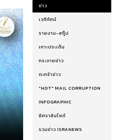
ข่าว
เวทีทัศน์
รายงาน-สกู๊ป
เกาะประเด็น
กระจายข่าว
ตะกร้าข่าว
"HOT" MAIL CORRUPTION
INFOGRAPHIC
อิศราอินไซด์
รวมข่าว ISRANEWS