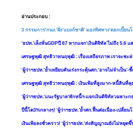
อ่านประกอบ :
3 กรรมการ'กนง.'ฝั่ง'แบงก์ชาติ' มองทิศทาง'ดอกเบี้ยนโ
‘ธปท.’เล็งหั่นGDPปี 67 หากแจก‘เงินดิจิทัล’ไม่ถึง 5.6 แ
เศรษฐพุฒิ สุทธิวาทนฤพุฒิ : เรื่องเสถียรภาพ เราจะชะล่
‘ผู้ว่าฯธปท.’ย้ำเหยียบคันเร่งกระตุ้นศก.‘อาจไม่จำเป็น’-ชี
เศรษฐพุฒิ สุทธิวาทนฤพุฒิ : เงินเฟ้อที่สูงมาก-หนี้สินที่คุ
‘ผู้ว่าฯธปท.’แนะรัฐบาล‘พักหนี้ฯ-แจกเงินดิจิทัล’เฉพาะกล
ปีนี้โต3%กลางๆ! ‘ผู้ว่าฯธปท.’ย้ำศก.ฟื้นต่อเนื่อง-เปลี่
เงินเฟ้อลงชั่วคราว! ‘ผู้ว่าฯธปท.’ส่งสัญญาณยังไม่หยุดขึ้