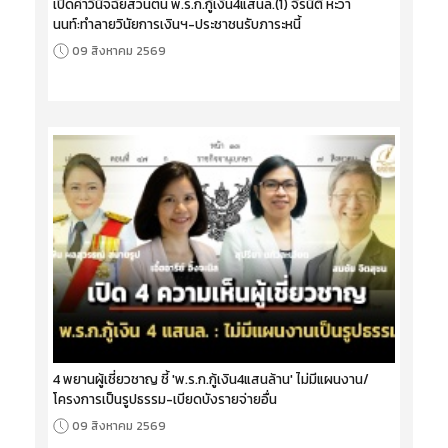
เปิดคำวินิจฉัยส่วนตน พ.ร.ก.กู้เงิน4แสนล.(1) จิรนิติ หะวา
นนท์:ทำลายวินัยการเงินฯ-ประชาชนรับภาระหนี้
09 สิงหาคม 2569
4 พยานผู้เชี่ยวชาญ ชี้ 'พ.ร.ก.กู้เงิน4แสนล้าน' ไม่มีแผนงาน/
โครงการเป็นรูปธรรม-เบียดบังรายจ่ายอื่น
09 สิงหาคม 2569