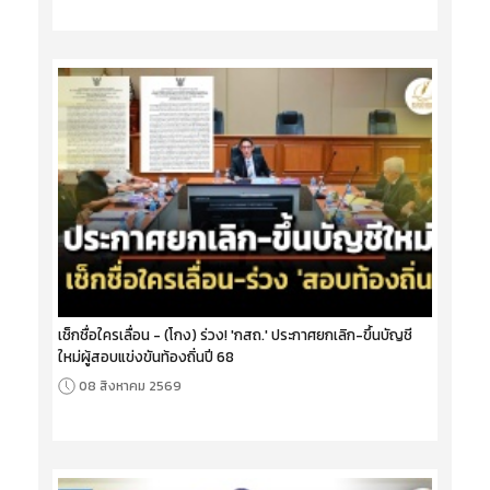
เช็กชื่อใครเลื่อน - (โกง) ร่วง! 'กสถ.' ประกาศยกเลิก-ขึ้นบัญชี
ใหม่ผู้สอบแข่งขันท้องถิ่นปี 68
08 สิงหาคม 2569