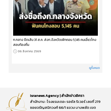
ก.กลาง ขีดเส้น 31 ส.ค. ส่งก.จังหวัดเพิกถอน 5,145 คนเอี่ยวโกง
สอบท้องถิ่น
06 สิงหาคม 2569
ดูทั้งหมด
Isranews Agency | สำนักข่าวอิศรา
สำนักงาน : โรงแรมเดอะ รอยัล ริเวอร์ เลขที่ 219
ซอยจรัญสนิทวงศ์ 66/1 แขวง บางพลัด เขต