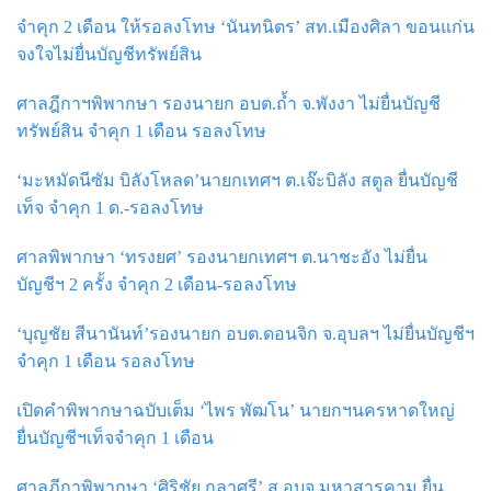
จำคุก 2 เดือน ให้รอลงโทษ ‘นันทนิตร’ สท.เมืองศิลา ขอนแก่น
จงใจไม่ยื่นบัญชีทรัพย์สิน
ศาลฎีกาฯพิพากษา รองนายก อบต.ถ้ำ จ.พังงา ไม่ยื่นบัญชี
ทรัพย์สิน จำคุก 1 เดือน รอลงโทษ
‘มะหมัดนีซัม บิลังโหลด’นายกเทศฯ ต.เจ๊ะบิลัง สตูล ยื่นบัญชี
เท็จ จำคุก 1 ด.-รอลงโทษ
ศาลพิพากษา ‘ทรงยศ’ รองนายกเทศฯ ต.นาชะอัง ไม่ยื่น
บัญชีฯ 2 ครั้ง จำคุก 2 เดือน-รอลงโทษ
‘บุญชัย สีนานันท์’รองนายก อบต.ดอนจิก จ.อุบลฯ ไม่ยื่นบัญชีฯ
จำคุก 1 เดือน รอลงโทษ
เปิดคำพิพากษาฉบับเต็ม ‘ไพร พัฒโน’ นายกฯนครหาดใหญ่
ยื่นบัญชีฯเท็จจำคุก 1 เดือน
ศาลฎีกาพิพากษา ‘ศิริชัย กุลาศรี’ ส.อบจ.มหาสารคาม ยื่น