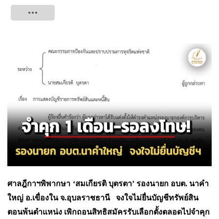
Tweet
ศาลฎีกาฯพิพากษา
‘สมเกียรติ บุตรตา’ รองนายก อบต. นาคำ
ใหญ่ อ.เขื่องใน จ.อุบลราชธานี จงใจไม่ยื่นบัญชีทรัพย์สิน
ตอนพ้นตำแหน่ง เพิกถอนสิทธิสมัครรับเลือกตั้งตลอดไปจำคุก