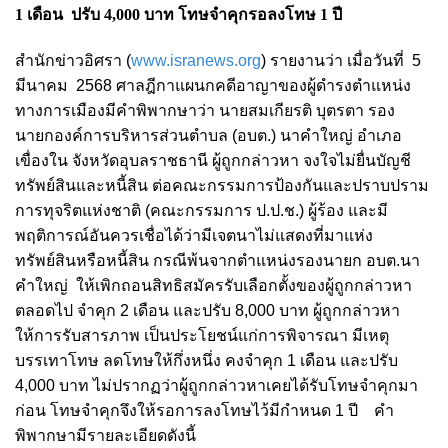
1 เดือน ปรับ 4,000 บาท โทษจำคุกรอลงโทษ 1 ปี
สำนักข่าวอิศรา (
www.isranews.org
) รายงานว่า เมื่อวันที่ 5
มีนาคม 2568 ศาลฎีกาแผนกคดีอาญาของผู้ดำรงตำแหน่ง
ทางการเมืองมีคำพิพากษาว่า นายสมเกียรติ บุตรตา รอง
นายกองค์การบริหารส่วนตำบล (อบต.) นาคำใหญ่ อำเภอ
เขื่องใน จังหวัดอุบลราชธานี ผู้ถูกกล่าวหา จงใจไม่ยื่นบัญชี
ทรัพย์สินและหนี้สิน ต่อคณะกรรมการป้องกันและปราบปราม
การทุจริตแห่งชาติ (คณะกรรมการ ป.ป.ช.) ผู้ร้อง และมี
พฤติการณ์อันควรเชื่อได้ว่ามีเจตนาไม่แสดงที่มาแห่ง
ทรัพย์สินหรือหนี้สิน กรณีพ้นจากตำแหน่งรองนายก อบต.นา
คำใหญ่ ให้เพิกถอนสิทธิสมัครรับเลือกตั้งของผู้ถูกกล่าวหา
ตลอดไป จำคุก 2 เดือน และปรับ 8,000 บาท ผู้ถูกกล่าวหา
ให้การรับสารภาพ เป็นประโยชน์แก่การพิจารณา มีเหตุ
บรรเทาโทษ ลดโทษให้กึ่งหนึ่ง คงจำคุก 1 เดือน และปรับ
4,000 บาท ไม่ปรากฏว่าผู้ถูกกล่าวหาเคยได้รับโทษจำคุกมา
ก่อน โทษจำคุกจึงให้รอการลงโทษไว้มีกำหนด 1 ปี คำ
พิพากษามีรายละเอียดดังนี้