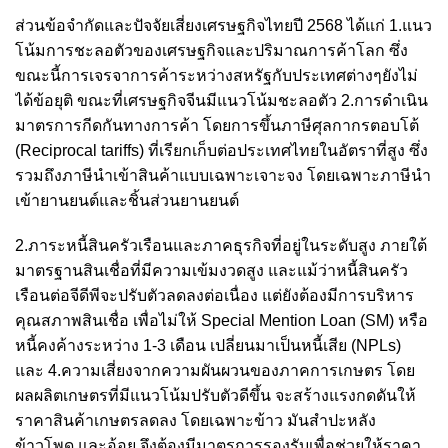
ส่วนข้อจำกัดและปัจจัยเสี่ยงเศรษฐกิจไทยปี 2568 ได้แก่ 1.แนว
โน้มการชะลอตัวของเศรษฐกิจและปริมาณการค้าโลก ซึ่ง
ขณะนี้การเจรจาการค้าระหว่างสหรัฐกับประเทศต่างๆยังไม่
ได้ข้อยุติ ขณะที่เศรษฐกิจจีนมีแนวโน้มชะลอตัว 2.การดำเนิน
มาตรการกีดกันทางการค้า โดยการขึ้นภาษีศุลกากรตอบโต้
(Reciprocal tariffs) ที่เรียกเก็บต่อประเทศไทยในอัตราที่สูง ซึ่ง
รวมถึงภาษีนำเข้าสินค้าแบบเฉพาะเจาะจง โดยเฉพาะภาษีนำ
เข้ายานยนต์และชิ้นส่วนยานยนต์
2.ภาระหนี้สินครัวเรือนและภาคธุรกิจที่อยู่ในระดับสูง ภายใต้
มาตรฐานสินเชื่อที่มีความเข้มงวดสูง และแม้ว่าหนี้สินครัว
เรือนต่อจีดีพีจะปรับตัวลดลงต่อเนื่อง แต่ยังต้องมีการบริหาร
คุณสภาพสินเชื่อ เพื่อไม่ให้ Special Mention Loan (SM) หรือ
หนี้คงค้างระหว่าง 1-3 เดือน เปลี่ยนมาเป็นหนี้เสีย (NPLs)
และ 4.ความเสี่ยงจากความผันผวนของภาคการเกษตร โดย
ผลผลิตเกษตรที่มีแนวโน้มปรับตัวดีขึ้น จะสร้างแรงกดดันให้
ราคาสินค้าเกษตรลดลง โดยเฉพาะข้าว มันสำปะหลัง
ข้าวโพด และอ้อย จึงต้องมีมาตรการรองรับเพื่อช่วยให้ราคา