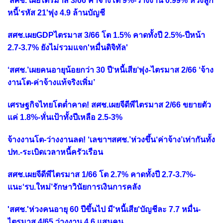
'สศช.'เผยไตรมาส 3/66 ค่าจ้างโต 9%-ว่างงาน 0.99% ห่วงลูก
หนี้'รหัส 21'พุ่ง 4.9 ล้านบัญชี
สศช.เผยGDPไตรมาส 3/66 โต 1.5% คาดทั้งปี 2.5%-ปีหน้า
2.7-3.7% ยังไม่รวมแจก'หมื่นดิจิทัล'
‘สศช.’เผยคนอายุน้อยกว่า 30 ปี‘หนี้เสีย’พุ่ง-ไตรมาส 2/66 ‘จ้าง
งานโต-ค่าจ้างแท้จริงเพิ่ม’
เศรษฐกิจไทยโตต่ำคาด! สศช.เผยจีดีพีไตรมาส 2/66 ขยายตัว
แค่ 1.8%-หั่นเป้าทั้งปีเหลือ 2.5-3%
จ้างงานโต-ว่างงานลด! ‘เลขาฯสศช.’ห่วงขึ้น‘ค่าจ้าง’เท่ากันทั้ง
ปท.-ระเบิดเวลาหนี้ครัวเรือน
สศช.เผยจีดีพีไตรมาส 1/66 โต 2.7% คาดทั้งปี 2.7-3.7%-
แนะ‘รบ.ใหม่’รักษาวินัยการเงินการคลัง
'สศช.'ห่วงคนอายุ 60 ปีขึ้นไป มี'หนี้เสีย'บัญชีละ 7.7 หมื่น-
ไตรมาส 4/65 ว่างงาน 4.6 แสนคน