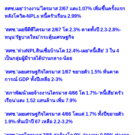
สศช.เผย‘ว่างงาน’ไตรมาส 2/67 แตะ1.07% เพิ่มขึ้นครั้งแรก
หลังโควิด-NPLs หนี้ครัวเรือน 2.99%
‘สศช.’เผยจีดีพีไตรมาส 2/67 โต 2.3% คาดทั้งปี 2.3-2.8%-
หนุน‘รัฐบาลใหม่’กระตุ้นเศรษฐกิจ
‘สศช.’ห่วงNPLสินเชื่อบ้านโต 12.4%-เผย'หนี้เสีย' 3 ใน 4
เป็นกลุ่มผู้มีรายได้ปานกลาง-น้อย
‘สศช.’เผยเศรษฐกิจไตรมาส 1/67 ขยายตัว 1.5% หั่นคาด
การณ์ GDP ทั้งปีเหลือ 2-3%
‘สภาพัฒน์’เผยจ้างงานไตรมาส 4/66 โต 1.7%-‘หนี้เสีย’ครัว
เรือน’แตะ 1.52 แสนล้าน เพิ่ม 7.9%
‘สศช.’เผยเศรษฐกิจไตรมาส 4/66 โตแค่ 1.7% ทั้งปีขยายตัว
1.9%-หั่นเป้าปี 67 เหลือ 2.2-3.2%