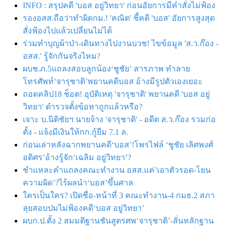
INFO : สรุปคดี 'บอส อยู่วิทยา' ก่อนอัยการมีคำสั่งไม่ฟ้อง
รองอสส.ถือว่าทำผิดกม.! 'คณิต' ชี้คดี 'บอส' อัยการสูงสุด
สั่งฟ้องไปแล้วเปลี่ยนไม่ได้
ร่วมทำบุญผ้าป่า-เดินทางไปงานบวช! ไขข้อมูล 'ส.ว.ก๊อง -
อสส.' รู้จักกันจริงไหม?
ผบช.ภ.5แถลงสอบลูกน้อง‘ชูชัย’ สารภาพ ทำลาย
โทรศัพท์‘จารุชาติ’พยานคดีบอส อ้างมีรูปตัวเองเยอะ
ถอดคลิป18 ช็อต! อุบัติเหตุ 'จารุชาติ' พยานคดี 'บอส อยู่
วิทยา' ตำรวจตั้งข้อหาถูกแล้วหรือ?
เจาะ บ.นิติชัยฯ นายจ้าง 'จารุชาติ' - อดีต ส.ว.ก๊อง รวมก่อ
ตั้ง - แจ้งมีเงินให้กก.กู้ยืม 7.1 ล.
ก่อนเล่าหลังฉากพยานคดี‘บอส’!โพรไฟล์ ‘ชูชัย เลิศพงศ์
อดิศร’อ้างรู้จัก‘เฉลิม อยู่วิทยา’?
ชำแหละคำแถลงคณะทำงาน อสส.แค่’เอาตัวรอด-โยน
ความผิด’?ไร้ผลนำ‘บอส’ขึ้นศาล
ใครเป็นใคร? เปิดชื่อ-หน้าที่ 3 คณะทำงาน-4 กมธ.2 สภา
ลุยสอบปมไม่ฟ้องคดี‘บอส อยู่วิทยา’
ผบก.ป.ตั้ง 2 สมมติฐานชันสูตรศพ‘จารุชาติ’-ลั่นหลักฐาน