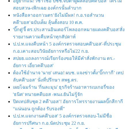
อยู่ยากแน่!'วิชา'เชื่อ ปชช.จับตาดูผลสอบคดี'บอส' ใครไม่
สอบสวน-เพิกเฉย องค์กรนั้นลำบาก
หนังสือลาออก‘เนตร’ยังไม่มีผล! ก.อ.รอสำนวน
คดี‘บอส’ฉบับเต็ม ลุ้นตั้งสอบ 10 ต.ค.
'บิ๊กตู่'จี้ ตร.ประสานอินเตอร์โพลออกหมายแดงคดี'บอส'สั่ง
รายงานความคืบหน้าทุกสัปดาห์
ป.ป.ท.แจงคืบหน้า 5 องค์กรตรวจสอบคดี'บอส'-ที่ประชุม
ก.อ.เคาะสอบวินัยอัยการหรือไม่22 ก.ย.
สปยธ.แถลงการณ์เรียกร้องขอให้มีคำสั่งพักงาน ตร.-
อัยการ เอี่ยวคดี'บอส'
ต้องใช้อำนาจ 'นาย' เสนอ! ผบช. แจงข่าวตั้ง‘บิ๊กกากี’ เทป
ลับคดี‘บอส’ นั่งที่ปรึกษา สพฐ.ตร.
เผยโฉมร้าน 'กิ่นละมุน' ธุรกิจร้านอาหารเบเกอรี่ของ
'ธนิต' ทนายคดีบอส -พนง.ยันไม่รู้จัก
ปิดเทปลับชุด 2 คดี’บอส’! อัยการโทรรายงานผลบิ๊กสีกากี
“แน่นอน ถูกต้อง รับรองพี่”
ป.ป.ท.แจกงานคดี'บอส' 5 องค์กรตรวจสอบ-ไม่มีชื่อ
อัยการปริศนา ก.อ.นัดประชุม 22 ก.ย.