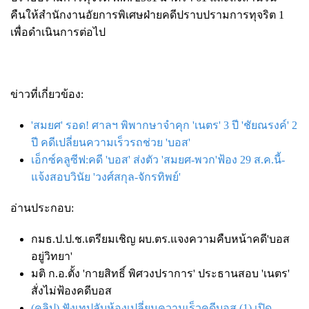
คืนให้สำนักงานอัยการพิเศษฝ่ายคดีปราบปรามการทุจริต 1
เพื่อดำเนินการต่อไป
ข่าวที่เกี่ยวข้อง:
'สมยศ' รอด! ศาลฯ พิพากษาจำคุก 'เนตร' 3 ปี 'ชัยณรงค์' 2
ปี คดีเปลี่ยนความเร็วรถช่วย 'บอส'
เอ็กซ์คลูซีฟ:คดี 'บอส' ส่งตัว 'สมยศ-พวก'ฟ้อง 29 ส.ค.นี้-
แจ้งสอบวินัย 'วงศ์สกุล-จักรทิพย์'
อ่านประกอบ:
กมธ.ป.ป.ช.เตรียมเชิญ ผบ.ตร.แจงความคืบหน้าคดี'บอส
อยู่วิทยา'
มติ ก.อ.ตั้ง 'กายสิทธิ์ พิศวงปราการ' ประธานสอบ 'เนตร'
สั่งไม่ฟ้องคดีบอส
(คลิป) ฟังเทปลับห้องเปลี่ยนความเร็วคดีบอส (1) เปิด