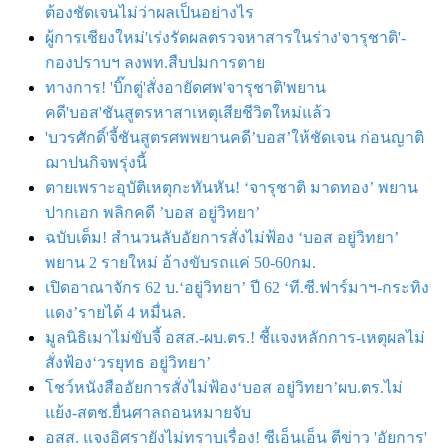
ต้องชัดเจนไม่ว่าผลเป็นอย่างไร
ผู้การเชียงใหม่'เร่งรัดผลตรวจหาสารในร่าง'จารุชาติ'-
กองปราบฯ ลงพท.สืบปมการตาย
ทางการ! 'บิ๊กตู่'สั่งอายัดศพ'จารุชาติ'พยาน
คดี'บอส'ชันสูตรหาสาเหตุเสียชีวิตใหม่แล้ว
'บวรศักดิ์'จี้ชันสูตรศพพยานคดี’บอส’ให้ชัดเจน ก่อนญาติ
ฌาปนกิจพรุ่งนี้
ตายเพราะอุบัติเหตุกะทันหัน! ‘จารุชาติ มาดทอง’ พยาน
ปากเอก พลิกคดี ’บอส อยู่วิทยา’
ฉบับเต็ม! สำนวนลับอัยการสั่งไม่ฟ้อง ‘บอส อยู่วิทยา’
พยาน 2 รายใหม่ อ้างขับรถแค่ 50-60กม.
เปิดอาณาจักร 62 บ.‘อยู่วิทยา’ ปี 62 ‘ที.ซี.ฟาร์มาฯ-กระทิง
แดง’รายได้ 4 หมื่นล.
มูลนิธิเมาไม่ขับจี้ อสส.-ผบ.ตร.! ชี้แจงหลักการ-เหตุผลไม่
สั่งฟ้อง‘วรยุทธ อยู่วิทยา’
โชว์หนังสืออัยการสั่งไม่ฟ้อง‘บอส อยู่วิทยา’ผบ.ตร.ไม่
แย้ง-สตช.ยื่นศาลถอนหมายจับ
อสส. แจงอิศรายังไม่ทราบเรื่อง! ซีเอ็นเอ็น ตีข่าว 'อัยการ'