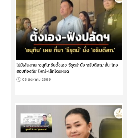
ไม่มีเส้นสาย! 'อนุทิน' รับตั้งเอง 'ธีรุตม์' นั่ง 'อธิบดีสถ.' ลั่น 'โกง
สอบท้องถิ่น' ใหญ่-เล็กโดนหมด
05 สิงหาคม 2569