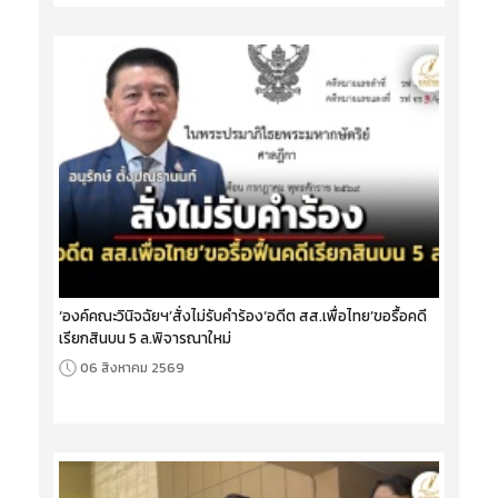
‘องค์คณะวินิจฉัยฯ’สั่งไม่รับคำร้อง‘อดีต สส.เพื่อไทย’ขอรื้อคดี
เรียกสินบน 5 ล.พิจารณาใหม่
06 สิงหาคม 2569