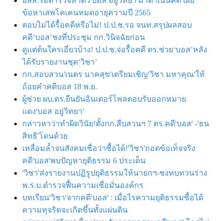
อสส.รอตำรวจหาตัว'บอส อยู่วิทยา'มาดำเนินคดี เผย
ข้อหาเสพโคเคนหมดอายุความปี 2565
ตอบไม่ได้รื้อคดีหรือไม่! ป.ป.ช.รอ จนท.สรุปผลสอบ
คดี‘บอส’ชงที่ประชุม กก.วินิจฉัยก่อน
ดูแต่ต้นใครเอี่ยวบ้าง! ป.ป.ช.จ่อรื้อคดี ตร.ช่วย‘บอส’หลัง
ได้รับรายงานชุด‘วิชา’
กก.สอบสวน'เนตร นาคสุข'เตรียมเชิญ'วิชา มหาคุณ'ให้
ถ้อยคำคดีบอส 18 พ.ย.
ผู้ช่วย ผบ.ตร.ยืนยันอินเตอร์โพลตอบรับออกหมาย
แดง'บอส อยู่วิทยา'
กล่าวหาว่าทำผิดวินัย!ตั้งกก.สืบสวนฯ 7 ตร.คดี'บอส' -'ธน
สิทธิ'โดนด้วย
เหลื่อมล้ำจนสังคมเชื่อว่าซื้อได้!'วิชา'ถอดข้อเท็จจริง
คดี'บอส'พบปัญหายุติธรรม 6 ประเด็น
'วิชา'ส่งรายงานปฏิรูปยุติธรรมให้นายกฯ-ชงทบทวนร่าง
พ.ร.บ.ตำรวจฟื้นความเชื่อมั่นองค์กร
บทเรียน'วิชา'จากคดี'บอส' : เมื่อไรความยุติธรรมซื้อได้
ความทุจริตจะเกิดขึ้นทั้งแผ่นดิน