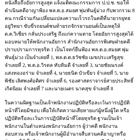
หนังสือถึงอัยการสูงสุด แจ้งมติคณะกรรมการ ป.ป.ช. ขอให้
ดำเนินคดีอาญาฟ้อง พล.ต.อ.สมยศ พุ่มพันธุ์ม่วง กับพวกรวม 8
คน กรณีร่วมกันเปลี่ยนแปลงความเร็วรถในคดีที่นายวรยุทธ
อยู่วิทยา ขับขี่รถยนต์ชนท้ายรถจักรยานยนต์เป็นเหตุให้
ด.ต.วิเชียร กลั่นประเสริฐ ถึงแก่ความตาย โดยอัยการสูงสุดได้
มอบหมายให้พนักงานอัยการ สำนักงานอัยการพิเศษฝ่ายคดี
ปราบปรามการทุจริต 1 เป็นโจทก์ยื่นฟ้อง พล.ต.อ.สมยศ พุ่ม
พันธุ์ม่วง เป็นจำเลยที่ 1, พล.ต.ต.ธวัชชัย เมฆประเสริฐสุข
จำเลยที่ 2, พ.ต.อ.วิรดล ทับทิมดี จำเลยที่ 3, นายชัยณรงค์
แสงทองอร่าม จำเลยที่ 4, นายธนิต บัวเขียว จำเลยที่ 5, นาย
พิชัย เลิศพงศ์อดิศร จำเลยที่ 6, รองศาสตราจารย์สายประสิทธิ์
เกิดนิยม จำเลยที่ 7 และนายเนตร นาคสุข จำเลยที่ 8
ในความผิดฐานเป็นเจ้าพนักงานปฏิบัติหรือละเว้นการปฏิบัติ
หน้าที่โดยมิชอบ เพื่อให้เกิดความเสียหายแก่ผู้หนึ่งผู้ใด หรือ
ปฏิบัติหรือละเว้นการปฏิบัติหน้าที่โดยทุจริต ฐานเป็นเจ้า
พนักงานในตำแหน่งพนักงานอัยการ ผู้ว่าคดี พนักงาน
สอบสวน หรือเจ้าพนักงานผู้มีอำนาจสืบสวนคดีอาญาหรือ