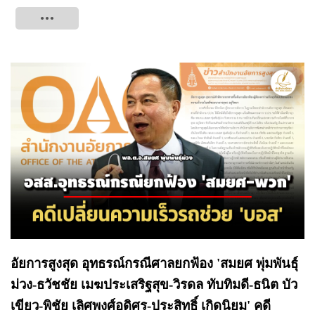
Tweet
อัยการสูงสุด อุทธรณ์กรณีศาลยกฟ้อง 'สมยศ พุ่มพันธุ์
ม่วง-ธวัชชัย เมฆประเสริฐสุข-วิรดล ทับทิมดี-ธนิต บัว
เขียว-พิชัย เลิศพงศ์อดิศร-ประสิทธิ์ เกิดนิยม' คดี