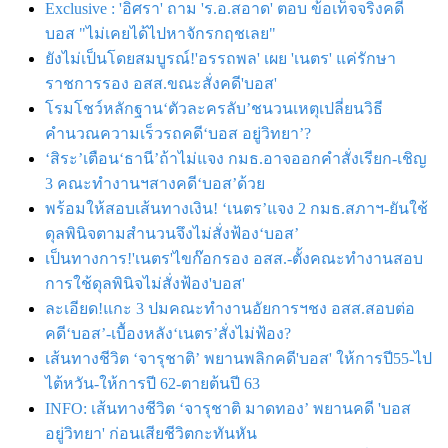
Exclusive : 'อิศรา' ถาม 'ร.อ.สอาด' ตอบ ข้อเท็จจริงคดี
บอส "ไม่เคยได้ไปหาจักรกฤชเลย"
ยังไม่เป็นโดยสมบูรณ์!'อรรถพล' เผย 'เนตร' แค่รักษา
ราชการรอง อสส.ขณะสั่งคดี'บอส'
โรมโชว์หลักฐาน‘ตัวละครลับ’ชนวนเหตุเปลี่ยนวิธี
คำนวณความเร็วรถคดี‘บอส อยู่วิทยา’?
‘สิระ’เตือน‘ธานี’ถ้าไม่แจง กมธ.อาจออกคำสั่งเรียก-เชิญ
3 คณะทำงานฯสางคดี‘บอส’ด้วย
พร้อมให้สอบเส้นทางเงิน! ‘เนตร’แจง 2 กมธ.สภาฯ-ยันใช้
ดุลพินิจตามสำนวนจึงไม่สั่งฟ้อง‘บอส’
เป็นทางการ!'เนตร'ไขก๊อกรอง อสส.-ตั้งคณะทำงานสอบ
การใช้ดุลพินิจไม่สั่งฟ้อง'บอส'
ละเอียด!แกะ 3 ปมคณะทำงานอัยการฯชง อสส.สอบต่อ
คดี‘บอส’-เบื้องหลัง‘เนตร’สั่งไม่ฟ้อง?
เส้นทางชีวิต ‘จารุชาติ’ พยานพลิกคดี'บอส' ให้การปี55-ไป
ไต้หวัน-ให้การปี 62-ตายต้นปี 63
INFO: เส้นทางชีวิต ‘จารุชาติ มาดทอง’ พยานคดี 'บอส
อยู่วิทยา' ก่อนเสียชีวิตกะทันหัน