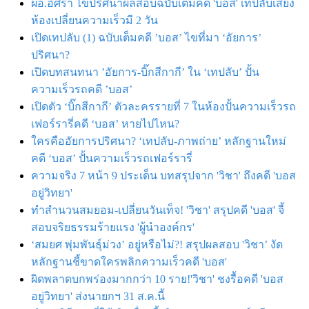
ผอ.อิศรา ไขปริศนาผลสอบฉบับเต็มคดี 'บอส' เทปลับเสียง
ห้องเปลี่ยนความเร็วมี 2 วัน
เปิดเทปลับ (1) ฉบับเต็มคดี ’บอส’ ไขที่มา ‘อัยการ’
ปริศนา?
เปิดบทสนทนา ’อัยการ-บิ๊กสีกากี’ ใน ‘เทปลับ’ ปั้น
ความเร็วรถคดี ’บอส’
เปิดตัว ‘บิ๊กสีกากี’ ตัวละครรายที่ 7 ในห้องปั้นความเร็วรถ
เฟอร์รารี่คดี ‘บอส’ หายไปไหน?
ใครคืออัยการปริศนา? ‘เทปลับ-ภาพถ่าย’ หลักฐานใหม่
คดี ‘บอส’ ปั้นความเร็วรถเฟอร์รารี่
ความจริง 7 หน้า 9 ประเด็น บทสรุปจาก 'วิชา' ถึงคดี 'บอส
อยู่วิทยา'
ทำสำนวนสมยอม-เปลี่ยนวันเท็จ! 'วิชา' สรุปคดี 'บอส' จี้
สอบจริยธรรมร้ายแรง 'ผู้นำองค์กร'
‘สมยศ พุ่มพันธุ์ม่วง’ อยู่หรือไม่?! สรุปผลสอบ 'วิชา’ งัด
หลักฐานชี้ขาดใครพลิกความเร็วคดี 'บอส'
ผิดพลาดบกพร่องมากกว่า 10 ราย!'วิชา' ชงรื้อคดี 'บอส
อยู่วิทยา' ส่งนายกฯ 31 ส.ค.นี้