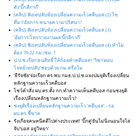
ตัว'บิ๊กสีกากี'
(คลิป) ฟังเทปลับห้องเปลี่ยนความเร็วคดีบอส (2) ไข
ที่มา'อัยการ-ทนายความ'ปริศนา?
(คลิป) ฟังเทปลับห้องเปลี่ยนความเร็วคดีบอส (3)
'อัยการ'โทรรายงานผล'บิ๊กสีกากี'
(คลิป) ฟังเทปลับห้องเปลี่ยนความเร็วคดีบอส​ (4) ทำไม
ต้อง 79.22 กม./ชม. ?
ป.ป.ช.เรียก'ธนสิทธิ์'ให้ถ้อยคำคดีบอส! 'วิชา'ตอบ
โจทย์'เทปลับ'ชอบด้วย กม.หรือไม่
'ธีรัจชัย'จ่อเรียก ตร.พบ กมธ.ป.ป.ช.แจงปมยุติเรื่องเปลี่ยน
หลักฐานความเร็วคดีบอส
โชว์คำสั่ง ผบ.ตร.ตั้ง กก.ทำความเห็นคดีบอส ก่อนชงยุติ
เรื่องเปลี่ยนหลักฐานความเร็ว?
ชงยุติเรื่องเปลี่ยนหลักฐานความเร็ว 'คดีบอส' - รอ
ผบ.ตร.ชี้ขาด
รังเกียจคนหนีคดีไปต่างประเทศ! 'บิ๊กตู่'ยันไม่นิ่งนอนใจไล่
จับ'บอส อยู่วิทยา'