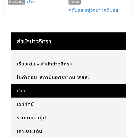
ข่าว
หมวดหมู่
TAGS
คดีบอส อยู่วิทยา
|
คดีบอส
สำนักข่าวอิศรา
เรื่องเด่น - สำนักข่าวอิศรา
ไขคำตอบ 'สถาบันอิศรา' กับ 'สสส.'
ข่าว
เวทีทัศน์
รายงาน-สกู๊ป
เกาะประเด็น