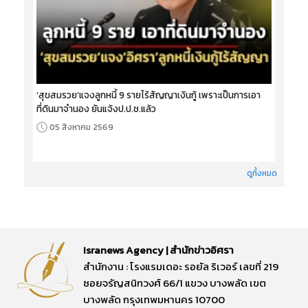
‘สุขสมรวย’แจงลูกหนี้ 9 รายไร้สัญญาเงินกู้ เพราะเป็นการเอา
ที่ดินมาจำนอง ยันแจ้งป.ป.ช.แล้ว
05 สิงหาคม 2569
ดูทั้งหมด
Isranews Agency | สำนักข่าวอิศรา
สำนักงาน : โรงแรมเดอะ รอยัล ริเวอร์ เลขที่ 219
ซอยจรัญสนิทวงศ์ 66/1 แขวง บางพลัด เขต
บางพลัด กรุงเทพมหานคร 10700