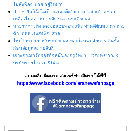
ไม่สั่งฟ้อง 'บอส อยู่วิทยา'
ป.ป.ช.ฟันวินัยไม่ร้ายแรงอดีต‘ผบก.น.5-พวก’ปมช่วย
เหลือ-ไม่ออกหมายจับ‘บอส กระทิงแดง’
ทายาทกระทิงแดงขอสอบพยานเพิ่มทำคดีขับชน ตร.ตาย
ช้า! อสส.เร่งส่งฟ้องศาล
ไทม์ไลน์ทายาท‘กระทิงแดง’ขอเลื่อนพบอัยการ 7 ครั้ง
ก่อนจ่อถูกหมายจับ?
เจาะอาณาจักรธุรกิจหมื่นล.‘อยู่วิทยา’ -‘วรยุทธ’กก. 3
บริษัทรายได้รวม 914 ล
#กดคลิก ติดตาม ส่งแชร์ข่าวอิศรา ได้ที่นี่
https://www.facebook.com/isranewsfanpage