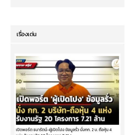
เรื่องเด่น
เปิดพอร์ต ธนารัตน์-ผู้เปิดโปง ข้อมูลรั่ว นั่งกก. 2 บ. ถือหุ้น 4