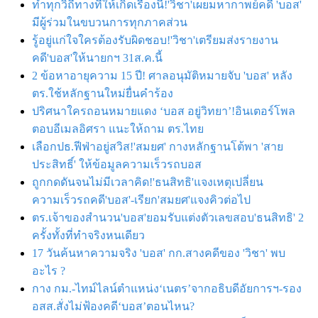
ทำทุกวิถีทางที่ให้เกิดเรื่องนี้!'วิชา'เผยมหากาพย์คดี 'บอส'
มีผู้ร่วมในขบวนการทุกภาคส่วน
รู้อยู่แก่ใจใครต้องรับผิดชอบ!'วิชา'เตรียมส่งรายงาน
คดี'บอส'ให้นายกฯ 31ส.ค.นี้
2 ข้อหาอายุความ 15 ปี! ศาลอนุมัติหมายจับ 'บอส' หลัง
ตร.ใช้หลักฐานใหม่ยื่นคำร้อง
ปริศนาใครถอนหมายแดง ‘บอส อยู่วิทยา’!อินเตอร์โพล
ตอบอีเมลอิศรา แนะให้ถาม ตร.ไทย
เลือกปธ.ฟีฟ่าอยู่สวิส!'สมยศ' กางหลักฐานโต้พา 'สาย
ประสิทธิ์' ให้ข้อมูลความเร็วรถบอส
ถูกกดดันจนไม่มีเวลาคิด!'ธนสิทธิ'แจงเหตุเปลี่ยน
ความเร็วรถคดี'บอส'-เรียก'สมยศ'แจงคิวต่อไป
ตร.เจ้าของสำนวน'บอส'ยอมรับแต่งตัวเลขสอบ'ธนสิทธิ' 2
ครั้งทั้งที่ทำจริงหนเดียว
17 วันค้นหาความจริง 'บอส' กก.สางคดีของ 'วิชา' พบ
อะไร ?
กาง กม.-ไทม์ไลน์ตำแหน่ง‘เนตร’จากอธิบดีอัยการฯ-รอง
อสส.สั่งไม่ฟ้องคดี‘บอส’ตอนไหน?