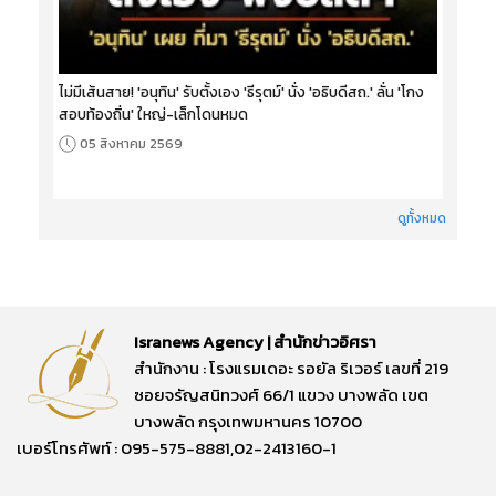
ไม่มีเส้นสาย! 'อนุทิน' รับตั้งเอง 'ธีรุตม์' นั่ง 'อธิบดีสถ.' ลั่น 'โกง
สอบท้องถิ่น' ใหญ่-เล็กโดนหมด
05 สิงหาคม 2569
ดูทั้งหมด
Isranews Agency | สำนักข่าวอิศรา
สำนักงาน : โรงแรมเดอะ รอยัล ริเวอร์ เลขที่ 219
ซอยจรัญสนิทวงศ์ 66/1 แขวง บางพลัด เขต
บางพลัด กรุงเทพมหานคร 10700
เบอร์โทรศัพท์ : 095-575-8881,02-2413160-1