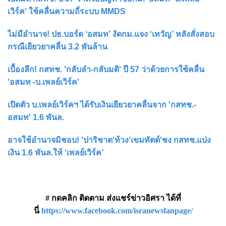
เวิร์ค' ใช้คลื่นความถี่ระบบ MMDS
ไม่มีอำนาจ! ปธ.บอร์ด ‘อสมท’ งัดกม.แจง ‘เทวัญ’ หลังสั่งสอบ
กรณีเยียวยาคลื่น 3.2 พันล้าน
เบื้องลึก! กสทช. 'กลับลำ-กลับมติ' ปี 57 ว่าด้วยการใช้คลื่น
'อสมท -บ.เพลย์เวิร์ค'
เปิดตัว บ.เพลย์เวิร์คฯ ได้รับเงินเยียวยาคลื่นจาก 'กสทช.-
อสมท' 1.6 พันล.
อาจใช้อำนาจมิชอบ! 'ปาริชาต'ท้วง’เขมทัตต์'ชง กสทช.แบ่ง
เงิน 1.6 พันล.ให้ ‘เพลย์เวิร์ค’
# กดคลิก ติดตาม ส่งแชร์ข่าวอิศรา ได้ที่
นี่
https://www.facebook.com/isranewsfanpage/