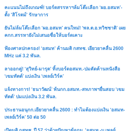
คะแนนไม่ถึงเกณฑ์! บอร์ดสรรหาฯล้มโต๊ะเลือก ‘ผอ.อสมท’-
ตั้ง 'สิโรตม์' รักษาการ
ยันไม่ล้มโต๊ะเลือก ‘ผอ.อสมท’ คนใหม่! ‘พล.ต.อ.ทวิชชาติ’ เผย
คกก.สรรหายังไม่เสนอชื่อให้บอร์ดเคาะ
ฟ้องศาลปกครอง! ‘อสมท’ ค้านมติ กสทช. เยียวยาคลื่น 2600
MHz แค่ 3.2 พันล.
ลาออกคู่! ‘สุวิทย์-มารุต’ ทิ้งบอร์ดอสมท.-ปมคัดค้านหนังสือ
‘เขมทัตต์’ แบ่งเงิน ‘เพลย์เวิร์ค’
แจ้งทางการ! ‘ธนาวัฒน์’ พ้นกก.อสมท.-สหภาพฯยื่นสอบ ‘เขม
ทัตต์’ ปมแบ่งเงิน 3.2 พันล.
ประธานอนุกก.เยียวยาคลื่น 2600 : ทำไมต้องแบ่งเงิน ‘อสมท-
เพลย์เวิร์ค’ 50 ต่อ 50
เปิดมติ กสทช. ปี 57 ว่าด้วยปัญหาข้อกม. 'อสมท -บ.เพลย์