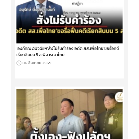
‘องค์คณะวินิจฉัยฯ’สั่งไม่รับคำร้อง‘อดีต สส.เพื่อไทย’ขอรื้อคดี
เรียกสินบน 5 ล.พิจารณาใหม่
06 สิงหาคม 2569