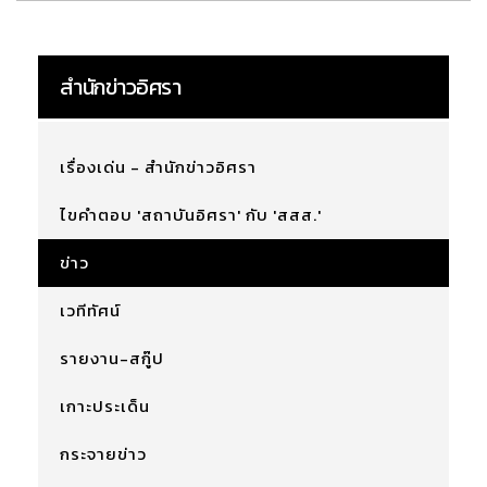
สำนักข่าวอิศรา
เรื่องเด่น - สำนักข่าวอิศรา
ไขคำตอบ 'สถาบันอิศรา' กับ 'สสส.'
ข่าว
เวทีทัศน์
รายงาน-สกู๊ป
เกาะประเด็น
กระจายข่าว