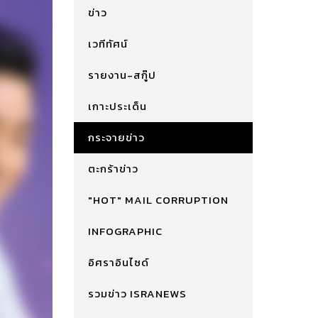
ข่าว
เวทีทัศน์
รายงาน-สกู๊ป
เกาะประเด็น
กระจายข่าว
ตะกร้าข่าว
"HOT" MAIL CORRUPTION
INFOGRAPHIC
อิศราอินไซด์
รวมข่าว ISRANEWS