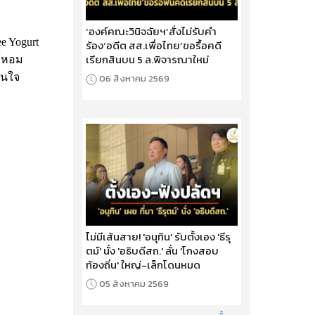
‘องค์คณะวินิจฉัยฯ’สั่งไม่รับคำ
e Yogurt
ร้อง‘อดีต สส.เพื่อไทย’ขอรื้อคดี
เรียกสินบน 5 ล.พิจารณาใหม่
ม้หอม
้สนใจ
06 สิงหาคม 2569
ไม่มีเส้นสาย! 'อนุทิน' รับตั้งเอง 'ธีรุ
ตม์' นั่ง 'อธิบดีสถ.' ลั่น 'โกงสอบ
ท้องถิ่น' ใหญ่-เล็กโดนหมด
05 สิงหาคม 2569