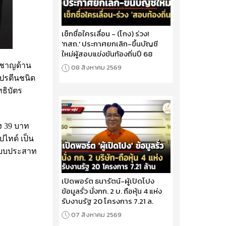
เช็กชื่อใครเลื่อน - (โกง) ร่วง!
'กสถ.' ประกาศยกเลิก-ขึ้นบัญชี
ใหม่ผู้สอบแข่งขันท้องถิ่นปี 68
ยวชาญด้าน
08 สิงหาคม 2569
โปรตีนชนิด
ทธิบัตร
ยง 39 บาท
ปไทด์ เป็น
ระบบประสาท
เปิดพอร์ต ธนารัตน์-ผู้เปิดโปง
ข้อมูลรั่ว นั่งกก. 2 บ. ถือหุ้น 4 แห่ง
รับงานรัฐ 20 โครงการ 7.21 ล.
07 สิงหาคม 2569