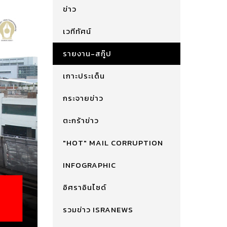
ข่าว
เวทีทัศน์
รายงาน-สกู๊ป
เกาะประเด็น
กระจายข่าว
ตะกร้าข่าว
"HOT" MAIL CORRUPTION
INFOGRAPHIC
อิศราอินไซด์
รวมข่าว ISRANEWS