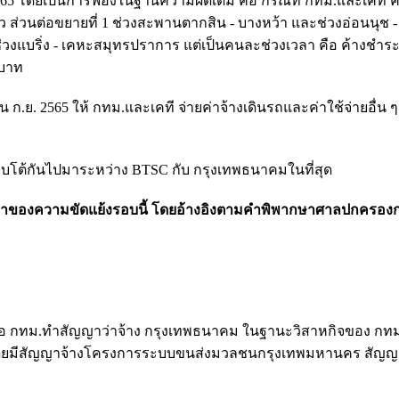
2565 โดยเป็นการฟ้องในฐานความผิดเดิม คือ กรณีที่ กทม.และเคที 
ส่วนต่อขยายที่ 1 ช่วงสะพานตากสิน - บางหว้า และช่วงอ่อนนุช - 
ช่วงแบริ่ง - เคหะสมุทรปราการ แต่เป็นคนละช่วงเวลา คือ ค้างชำร
นบาท
น ก.ย. 2565 ให้ กทม.และเคที จ่ายค่าจ้างเดินรถและค่าใช้จ่ายอื่น 
งตอบโต้กันไปมาระหว่าง BTSC กับ กรุงเทพธนาคมในที่สุด
นมาของความขัดแย้งรอบนี้ โดยอ้างอิงตามคำพิพากษาศาลปกครองกล
ื่อ กทม.ทำสัญญาว่าจ้าง กรุงเทพธนาคม ในฐานะวิสาหกิจของ กทม. ใ
 โดยมีสัญญาจ้างโครงการระบบขนส่งมวลชนกรุงเทพมหานคร สัญญาท