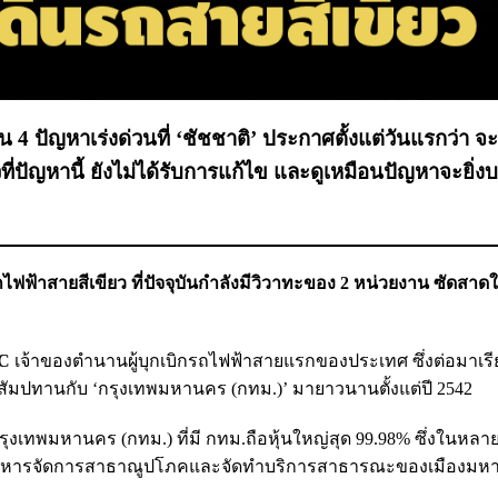
น 4 ปัญหาเร่งด่วนที่ ‘ชัชชาติ’ ประกาศตั้งแต่วันแรกว่า จะ
้วที่ปัญหานี้ ยังไม่ได้รับการแก้ไข และดูเหมือนปัญหาจะยิ
ไฟฟ้าสายสีเขียว ที่ปัจจุบันกำลังมีวิวาทะของ 2 หน่วยงาน ซัดสาดใ
C
เจ้าของตำนานผู้บุกเบิกรถไฟฟ้าสายแรกของประเทศ ซึ่งต่อมาเรี
ลีสัมปทานกับ ‘กรุงเทพมหานคร (กทม.)’ มายาวนานตั้งแต่ปี 2542
งเทพมหานคร (กทม.) ที่มี กทม.ถือหุ้นใหญ่สุด 99.98% ซึ่งในหลาย ๆ
รบริหารจัดการสาธาณูปโภคและจัดทำบริการสาธารณะของเมืองมห