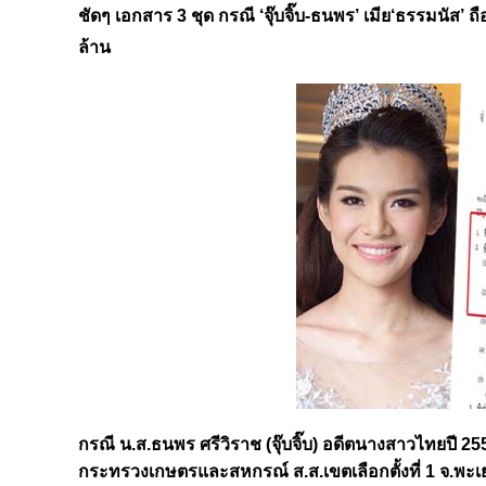
ชัดๆ เอกสาร 3 ชุด กรณี ‘จุ๊บจิ๊บ-ธนพร’ เมีย‘ธรรมนัส’ ถื
ล้าน
กรณี น.ส.ธนพร ศรีวิราช (จุ๊บจิ๊บ) อดีตนางสาวไทยปี
กระทรวงเกษตรและสหกรณ์ ส.ส.เขตเลือกตั้งที่ 1 จ.พะ