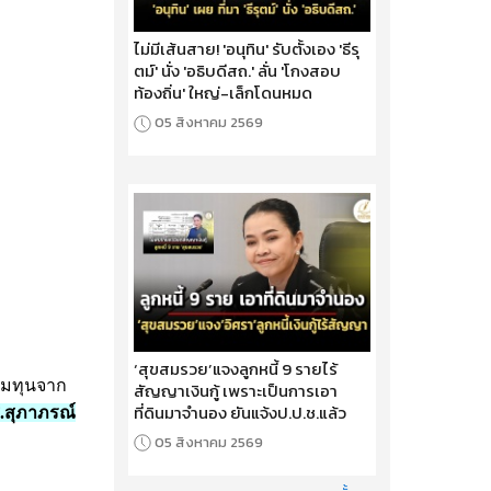
ไม่มีเส้นสาย! 'อนุทิน' รับตั้งเอง 'ธีรุ
ตม์' นั่ง 'อธิบดีสถ.' ลั่น 'โกงสอบ
ท้องถิ่น' ใหญ่-เล็กโดนหมด
05 สิงหาคม 2569
‘สุขสมรวย’แจงลูกหนี้ 9 รายไร้
ิ่มทุนจาก
สัญญาเงินกู้ เพราะเป็นการเอา
ที่ดินมาจำนอง ยันแจ้งป.ป.ช.แล้ว
ส.สุภาภรณ์
05 สิงหาคม 2569