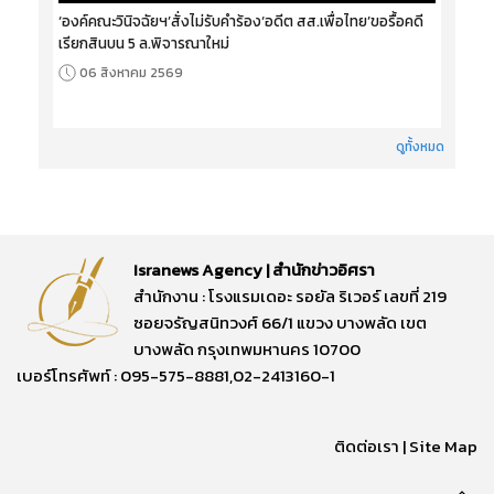
‘องค์คณะวินิจฉัยฯ’สั่งไม่รับคำร้อง‘อดีต สส.เพื่อไทย’ขอรื้อคดี
เรียกสินบน 5 ล.พิจารณาใหม่
06 สิงหาคม 2569
ดูทั้งหมด
Isranews Agency | สำนักข่าวอิศรา
สำนักงาน : โรงแรมเดอะ รอยัล ริเวอร์ เลขที่ 219
ซอยจรัญสนิทวงศ์ 66/1 แขวง บางพลัด เขต
บางพลัด กรุงเทพมหานคร 10700
เบอร์โทรศัพท์ : 095-575-8881,02-2413160-1
ติดต่อเรา
|
Site Map