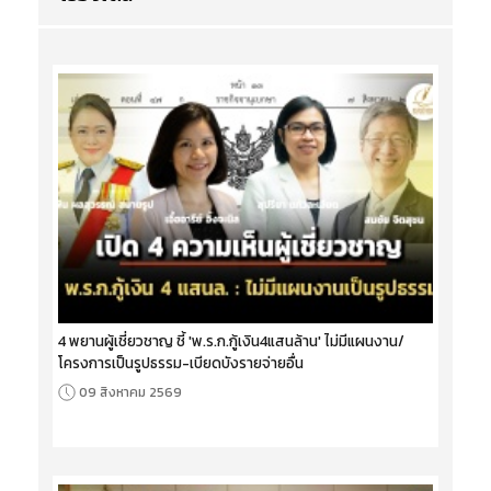
4 พยานผู้เชี่ยวชาญ ชี้ 'พ.ร.ก.กู้เงิน4แสนล้าน' ไม่มีแผนงาน/
โครงการเป็นรูปธรรม-เบียดบังรายจ่ายอื่น
09 สิงหาคม 2569