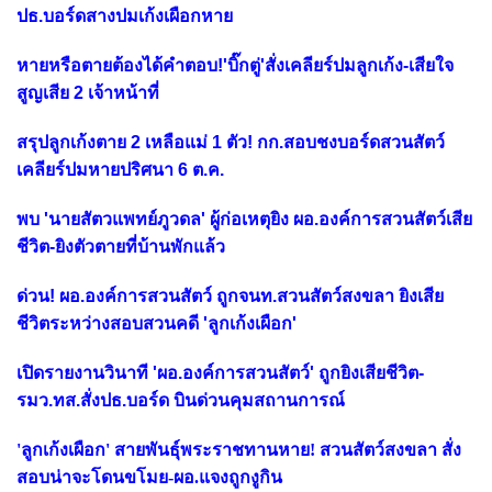
ปธ.บอร์ดสางปมเก้งเผือกหาย
หายหรือตายต้องได้คำตอบ!'บิ๊กตู่'สั่งเคลียร์ปมลูกเก้ง-เสียใจ
สูญเสีย 2 เจ้าหน้าที่
สรุปลูกเก้งตาย 2 เหลือแม่ 1 ตัว! กก.สอบชงบอร์ดสวนสัตว์
เคลียร์ปมหายปริศนา 6 ต.ค.
พบ 'นายสัตวแพทย์ภูวดล' ผู้ก่อเหตุยิง ผอ.องค์การสวนสัตว์เสีย
ชีวิต-ยิงตัวตายที่บ้านพักแล้ว
ด่วน! ผอ.องค์การสวนสัตว์ ถูกจนท.สวนสัตว์สงขลา ยิงเสีย
ชีวิตระหว่างสอบสวนคดี 'ลูกเก้งเผือก'
เปิดรายงานวินาที 'ผอ.องค์การสวนสัตว์' ถูกยิงเสียชีวิต-
รมว.ทส.สั่งปธ.บอร์ด บินด่วนคุมสถานการณ์
'ลูกเก้งเผือก' สายพันธุ์พระราชทานหาย! สวนสัตว์สงขลา สั่ง
สอบน่าจะโดนขโมย-ผอ.แจงถูกงูกิน