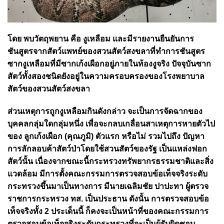
โดย พบวัตถุพยาน คือ งูเหลือม และมีรายงานยืนยันการ
ชันสูตรจากสัตว์แพทย์ของสวนสัตว์สงขลาที่ทำการชันสูตร
ซากงูเหลือมที่มีซากเก้งเผือกอยู่ภายในท้องงูจริง ปัจจุบันซาก
สัตว์ทั้งสองชนิดยังอยู่ในความครอบครองของโรงพยาบาล
สัตว์ของสวนสัตว์สงขลา
ส่วนเหตุการถูกงูเหลือมกินดังกล่าว จะเป็นการจัดฉากของ
บุคคลกลุ่มใดกลุ่มหนึ่ง เพื่อจะกลบเกลื่อนสาเหตุการหายตัวไป
ของ ลูกเก้งเผือก (คุณภูมิ) ตัวแรก หรือไม่ รวมไปถึง ปัญหา
การลักลอบค้าสัตว์ป่าโดยใช้สวนสัตว์ของรัฐ เป็นแหล่งฟอก
สัตว์นั้น เนื่องจากขณะนี้กระทรวงทรัพยากรธรรมชาติและสิ่ง
แวดล้อม มีการตั้งคณะกรรมการตรวจสอบข้อเท็จจริงระดับ
กระทรวงขึ้นมาเป็นทางการ มีนายเฉลิมชัย ปาปะทา ผู้ตรวจ
ราชการกระทรวง ทส. เป็นประธาน ดังนั้น การตรวจสอบข้อ
เท็จจริงทั้ง 2 ประเด็นนี้ ก็คงจะเป็นหน้าที่ของคณะกรรมการ
ตรวจสอบข้อเท็จจริงระดับกระทรวงที่จะเป็นผู้รับผิดชอบ