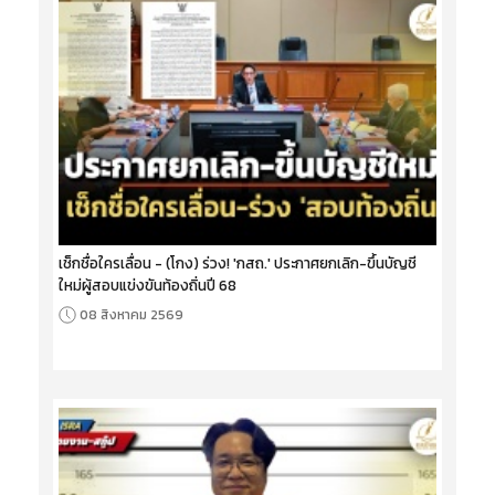
เช็กชื่อใครเลื่อน - (โกง) ร่วง! 'กสถ.' ประกาศยกเลิก-ขึ้นบัญชี
ใหม่ผู้สอบแข่งขันท้องถิ่นปี 68
08 สิงหาคม 2569