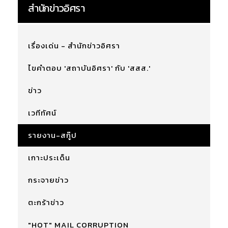
สำนักข่าวอิศรา
เรื่องเด่น - สำนักข่าวอิศรา
ไขคำตอบ 'สถาบันอิศรา' กับ 'สสส.'
ข่าว
เวทีทัศน์
รายงาน-สกู๊ป
เกาะประเด็น
กระจายข่าว
ตะกร้าข่าว
"HOT" MAIL CORRUPTION