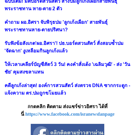
ฉบับเต็ม! มติบอร์ดสวนสัตว์ สางปมลูกเก้งเผือกสายพันธุ์
พระราชทาน หาย-ตาย 2 ตัว
คำถาม ผอ.อิศรา จับพิรุธปม 'ลูกเก้งเผือก' สายพันธุ์
พระราชทานหาย-ตายปริศนา?
รับฟังข้อสังเกต'ผอ.อิศรา'! ปธ.บอร์ดสวนสัตว์ สั่งสอบซ้ำปม
'จัดฉาก' งูเหลือมกินลูกเก้งแล้ว
ให้เวลาเคลียร์บัญชีสัตว์ 3 วัน! คงคำสั่งเด้ง 'เฉลิมวุฒิ' - ส่ง 'วัน
ชัย' คุมสงขลาแทน
คดีลูกเก้งล่าสุด! องค์การสวนสัตว์ ส่งตรวจ DNA ซากกระดูก -
แจ้งความ ตร.ปมถูกขโมยแล้ว
#กดคลิก ติดตาม ส่งแชร์ข่าวอิศรา ได้ที่
นี่
https://www.facebook.com/isranewsfanpage