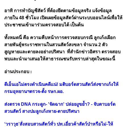
อาทิ การทำบัญชีสัตว์ ที่ต้องยึดตามข้อมูลจริง แจ้งข้อมูล
ภายใน 48 ชั่วโมง เปิดเผยข้อมูลสัตว์ผ่านระบบออนไลน์เพื่อให้
ประชาชนเข้ามาร่วมตรวจสอบได้ เป็นต้น
ทั้งหมดนี่ คือ ความคืบหน้าการตรวจสอบกรณี ลูกเก้งเผือก
สายพันธุ์พระราชทานในสวนสัตว์สงขลา จำนวน 2 ตัว
สูญหายและตายลงอย่างปริศนา ที่สำนักข่าวอิศรา ตรวจสอบ
พบและนำมาเสนอให้สาธารณชนรับทราบล่าสุดในขณะนี้
อ่านประกอบ :
ดีเอ็นเอไม่ตรงดำเนินคดีแน่! มติบอร์ดสวนสัตว์ส่งซากเก้งให้
กรมอุทยานฯตรวจ-ตั้ง รษก.ผอ.
ส่งตรวจ DNA กระดูก- 'จัดฉาก' ปล่อยงูขย้ำ? - จับตาบอร์ด
สวนสัตว์ สางปมลูกเก้งหาย-ตายปริศนา
‘วราวุธ’สั่งสอบสวนสัตว์ทั่ว ปท.เอี่ยวค้าสัตว์ป่าหรือไม่-ให้