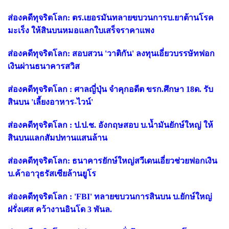
ส่องคดีทุจริตโลก: ตร.เยอรมันทลายขบวนการบ.ยาต้านโรค
มะเร็ง ให้สินบนหมอแลกใบเสร็จราคาแพง
ส่องคดีทุจริตโลก: สอบสวน 'วาติกัน' ลงทุนเอี่ยวบรรษัทฟอก
เงินผ่านธนาคารสวิส
ส่องคดีทุจริตโลก : ศาลญี่ปุ่น จำคุกอดีต ขรก.ศึกษา 18ด. รับ
สินบน 'เลี้ยงอาหาร-ไวน์'
ส่องคดีทุจริตโลก : ป.ป.ช. อังกฤษสอบ บ.น้ำมันยักษ์ใหญ่ ให้
สินบนแลกสัมปทานแสนล้าน
ส่องคดีทุจริตโลก: ธนาคารยักษ์ใหญ่สวีเดนเอี่ยวช่วยฟอกเงิน
บ.ค้าอาวุธรัสเซียล้านยูโร
ส่องคดีทุจริตโลก : 'FBI' ทลายขบวนการสินบน บ.ยักษ์ใหญ่
ฝรั่งเศส คว้างานอินโด 3 พันล.