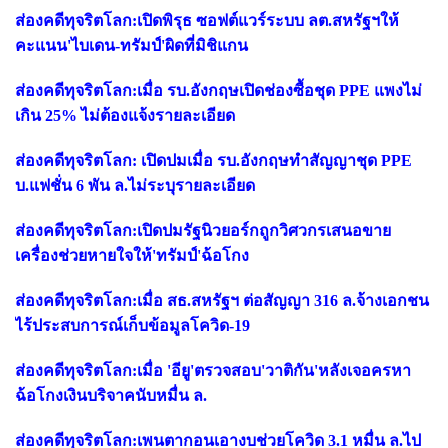
ส่องคดีทุจริตโลก:เปิดพิรุธ ซอฟต์แวร์ระบบ ลต.สหรัฐฯให้
คะแนน'ไบเดน-ทรัมป์'ผิดที่มิชิแกน
ส่องคดีทุจริตโลก:เมื่อ รบ.อังกฤษเปิดช่องซื้อชุด PPE แพงไม่
เกิน 25% ไม่ต้องแจ้งรายละเอียด
ส่องคดีทุจริตโลก: เปิดปมเมื่อ รบ.อังกฤษทำสัญญาชุด PPE
บ.แฟชั่น 6 พัน ล.ไม่ระบุรายละเอียด
ส่องคดีทุจริตโลก:เปิดปมรัฐนิวยอร์กถูกวิศวกรเสนอขาย
เครื่องช่วยหายใจให้'ทรัมป์'ฉ้อโกง
ส่องคดีทุจริตโลก:เมื่อ สธ.สหรัฐฯ ต่อสัญญา 316 ล.จ้างเอกชน
ไร้ประสบการณ์เก็บข้อมูลโควิด-19
ส่องคดีทุจริตโลก:เมื่อ 'อียู'ตรวจสอบ'วาติกัน'หลังเจอครหา
ฉ้อโกงเงินบริจาคนับหมื่น ล.
ส่องคดีทุจริตโลก:เพนตากอนเอางบช่วยโควิด 3.1 หมื่น ล.ไป