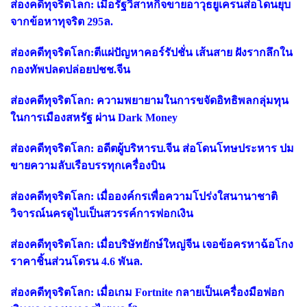
ส่องคดีทุจริตโลก: เมื่อรัฐวิสาหกิจขายอาวุธยูเครนส่อโดนยุบ
จากข้อหาทุจริต 295ล.
ส่องคดีทุจริตโลก:ตีแผ่ปัญหาคอร์รัปชั่น เส้นสาย ฝังรากลึกใน
กองทัพปลดปล่อยปชช.จีน
ส่องคดีทุจริตโลก: ความพยายามในการขจัดอิทธิพลกลุ่มทุน
ในการเมืองสหรัฐ ผ่าน Dark Money
ส่องคดีทุจริตโลก: อดีตผู้บริหารบ.จีน ส่อโดนโทษประหาร ปม
ขายความลับเรือบรรทุกเครื่องบิน
ส่องคดีทุจริตโลก: เมื่อองค์กรเพื่อความโปร่งใสนานาชาติ
วิจารณ์นครดูไบเป็นสวรรค์การฟอกเงิน
ส่องคดีทุจริตโลก: เมื่อบริษัทยักษ์ใหญ่จีน เจอข้อครหาฉ้อโกง
ราคาชิ้นส่วนโดรน 4.6 พันล.
ส่องคดีทุจริตโลก: เมื่อเกม Fortnite กลายเป็นเครื่องมือฟอก