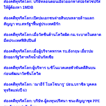
ส่องคดีทุจริตโลก: บริษัทลอนดอนเอี่ยวออกพาสปอร์ตไซปรัส
ให้ผู้ต้องหา 1MDB
ส่องคดีทุจริตโลก:เปิดปมเอกชนจ่ายสินบนหลายล้านแลก
สัญญา ทบ.สหรัฐฯฟื้นฟูประเทศอิรัก
ส่องคดีทุจริตโลก:เมื่อวัคซีนต้านโควิดผิด กม.ระบาดในตลาด
มืดประเทศฟิลิปปินส์
ส่องคดีทุจริตโลก:เมื่อผู้บริจาคพรรค รบ.อังกฤษ เอี่ยวปม
ยักยอกรัฐวิสาหกิจน้ำมันรัสเซีย
ส่องคดีทุจริตโลก:ผู้บริหาร บ.ซิโนแวคเคยพัวพันคดีสินบน
ก่อนพัฒนาวัคซีนโควิด
ส่องคดีทุจริตโลก: 'ณาอีร์ โบลโซนารู' ปธน.บราซิล บุคคล
ทุจริตแห่งปี 63
ส่องคดีทุจริตโลก: บริษัท-ผู้ลงทุนปริศนา ชนะสัญญาชุด PPE