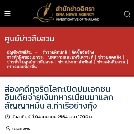
ศูนย์ข่าวสืบสวน
บัญชีทรัพย์สิน
ร่ำรวยผิดปกติ
จัดซื้อจัดจ้าง
การทำผิดของเอกชน
บทความและบทวิเคราะห์
ข่าวบุคคลดัง
ข่าวทั่วไปศูนย์ข่าวสืบสวน
ข่าวประชาสัมพันธ์
ข่าวเด่นสืบสวน
ตรวจสอบท้องถิ่น
ส่องคดีทุจริตโลก:เปิดปมเอกชน
อินเดียจ่ายเงินทหารเมียนมาแลก
สัญญาหมื่น ล.ท่าเรือย่างกุ้ง
วันอาทิตย์ ที่ 04 เมษายน 2564 เวลา 17:30 น.
isranews