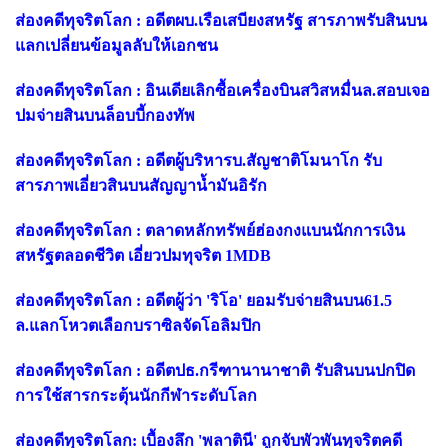
ส่องคดีทุจริตโลก : อดีตผบ.เรือเสบียงสหรัฐ สารภาพรับสินบน
แลกเปลี่ยนข้อมูลลับให้เอกชน
ส่องคดีทุจริตโลก : อินเดียเลิกซื้อเครื่องบินสวิสหมื่นล.สอบเจอ
ปมจ่ายสินบนล็อบบี้กองทัพ
ส่องคดีทุจริตโลก : อดีตผู้บริหารบ.สัญชาติโมนาโก รับ
สารภาพเอี่ยวสินบนสัญญาน้ำมันอิรัก
ส่องคดีทุจริตโลก : ตลาดหลักทรัพย์ฮ่องกงแบนนักการเงิน
สหรัฐตลอดชีวิต เอี่ยวปมทุจริต 1MDB
ส่องคดีทุจริตโลก : อดีตผู้ว่า 'ริโอ' ยอมรับจ่ายสินบน61.5
ล.แลกโหวตเลือกบราซิลจัดโอลิมปิก
ส่องคดีทุจริตโลก : อดีตปธ.กรีฑานานาชาติ รับสินบนปกปิด
การใช้สารกระตุ้นนักกีฬาระดับโลก
ส่องคดีทุจริตโลก: เบื้องลึก 'พลาตินี' ถูกจับพัวพันทุจริตคดี