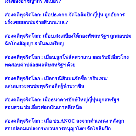
เงินของอาชญากรไซเบอร์?
ส่องคดีทุจริตโลก: เมื่อปธ.คกก.จัดโอลิมปิกญี่ปุ่น ถูกอัยการ
ฝรั่งเศสสอบปมจ่ายสินบน73ล.?
ส่องคดีทุจริตโลก: เมื่อบ.ส่งเสบียงให้กองทัพสหรัฐฯ ถูกสอบปม
ฉ้อโกงสัญญา 8 พันล.เหรียญ
ส่องคดีทุจริตโลก : เมื่อบ.ลูกโฟล์คสวาเกน ยอมรับมีเอี่ยวโกง
ทดสอบค่าปล่อยมลพิษสหรัฐฯ ด้วย
ส่องคดีทุจริตโลก : เปิดกรณีสินบนจัดซื้อ 'กริพเพน'
แสนล.กระทบปมทุจริตอดีตผู้นำบราซิล
ส่องคดีทุจริตโลก: เมื่อธนาคารยักษ์ใหญ่ญี่ปุ่นถูกสหรัฐฯ
สอบสวน ปมเอี่ยวฟอกเงินเกาหลีเหนือ
ส่องคดีทุจริตโลก : เมื่อ ปธ.ANOC ลงจากตำแหน่ง หลังถูก
สอบปลอมแปลงกระบวนการอนุญาโตฯ จัดโอลิมปิก