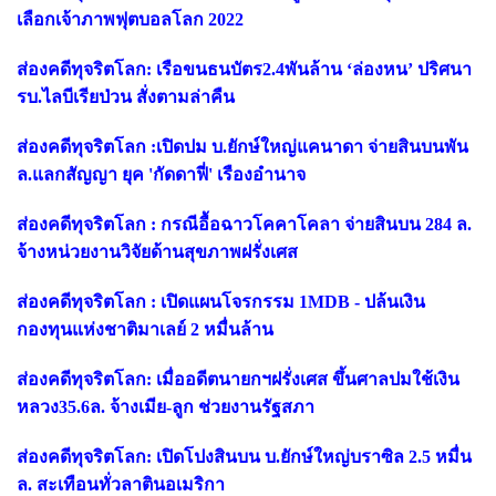
เลือกเจ้าภาพฟุตบอลโลก 2022
ส่องคดีทุจริตโลก: เรือขนธนบัตร2.4พันล้าน ‘ล่องหน’ ปริศนา
รบ.ไลบีเรียป่วน สั่งตามล่าคืน
ส่องคดีทุจริตโลก :เปิดปม บ.ยักษ์ใหญ่แคนาดา จ่ายสินบนพัน
ล.แลกสัญญา ยุค 'กัดดาฟี่' เรืองอำนาจ
ส่องคดีทุจริตโลก : กรณีอื้อฉาวโคคาโคลา จ่ายสินบน 284 ล.
จ้างหน่วยงานวิจัยด้านสุขภาพฝรั่งเศส
ส่องคดีทุจริตโลก : เปิดแผนโจรกรรม 1MDB - ปล้นเงิน
กองทุนแห่งชาติมาเลย์ 2 หมื่นล้าน
ส่องคดีทุจริตโลก: เมื่ออดีตนายกฯฝรั่งเศส ขึ้นศาลปมใช้เงิน
หลวง35.6ล. จ้างเมีย-ลูก ช่วยงานรัฐสภา
ส่องคดีทุจริตโลก: เปิดโปงสินบน บ.ยักษ์ใหญ่บราซิล 2.5 หมื่น
ล. สะเทือนทั่วลาตินอเมริกา