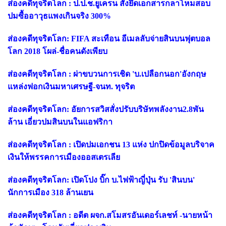
ส่องคดีทุจริตโลก : ป.ป.ช.ยูเครน สั่งยึดเอกสารกลาโหมสอบ
ปมซื้ออาวุธแพงเกินจริง 300%
ส่องคดีทุจริตโลก: FIFA สะเทือน อีเมลลับจ่ายสินบนฟุตบอล
โลก 2018 โผล่-ชื่อคนดังเพียบ
ส่องคดีทุจริตโลก : ผ่าขบวนการเชิด 'บ.เปลือกนอก'อังกฤษ
แหล่งฟอกเงินมหาเศรษฐี-จนท. ทุจริต
ส่องคดีทุจริตโลก: อัยการสวิสสั่งปรับบริษัทพลังงาน2.8พัน
ล้าน เอี่ยวปมสินบนในแอฟริกา
ส่องคดีทุจริตโลก : เปิดปมเอกชน 13 แห่ง ปกปิดข้อมูลบริจาค
เงินให้พรรคการเมืองออสเตรเลีย
ส่องคดีทุจริตโลก: เปิดโปง บิ๊ก บ.ไฟฟ้าญี่ปุ่น รับ 'สินบน'
นักการเมือง 318 ล้านเยน
ส่องคดีทุจริตโลก : อดีต ผจก.สโมสรอันเดอร์เลชท์ -นายหน้า