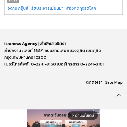
TAGS
อดานี กรุ๊ปส์
|
รัฐประหารเมียนมา
|
ส่องคดีทุจริตโลก
Isranews Agency | สำนักข่าวอิศรา
สำนักงาน : เลขที่ 538/1 ถนนสามเสน แขวงดุสิต เขตดุสิต
กรุงเทพมหานคร 10300
เบอร์โทรศัพท์ : 0-2241-3160 เบอร์โทรสาร 0-2241-3161
ติดต่อเรา | Site Map
อ่านเพิ่มเติม
arrow_forward_ios