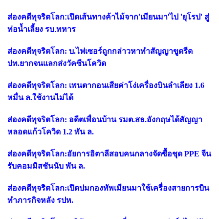
ส่องคดีทุจริตโลก:เปิดเส้นทางค้าไม้จาก'เมียนมา'ไป 'ยุโรป' สู่
ท่อน้ำเลี้ยง รบ.ทหาร
ส่องคดีทุจริตโลก: บ.ไฟเซอร์ถูกกล่าวหาทำสัญญาขูดรีด
ปท.ยากจนแลกส่งวัคซีนโควิด
ส่องคดีทุจริตโลก: เพนตากอนเสียค่าโง่เครื่องบินลำเลียง 1.6
หมื่น ล.ใช้งานไม่ได้
ส่องคดีทุจริตโลก: อดีตเพื่อนบ้าน รมต.สธ.อังกฤษได้สัญญา
หลอดแก้วโควิด 1.2 พัน ล.
ส่องคดีทุจริตโลก:อัยการอิตาลีสอบคนกลางจัดซื้อชุด PPE จีน
รับคอมมิสชันนับ พัน ล.
ส่องคดีทุจริตโลก:เปิดปมกองทัพเมียนมาใช้เครื่องสายการบิน
ทำภารกิจหลัง รปห.