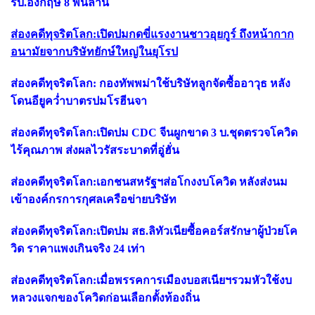
รบ.อังกฤษ 8 พันล้าน
ส่องคดีทุจริตโลก:เปิดปมกดขี่แรงงานชาวอุยกูร์ ถึงหน้ากาก
อนามัยจากบริษัทยักษ์ใหญ่ในยุโรป
ส่องคดีทุจริตโลก: กองทัพพม่าใช้บริษัทลูกจัดซื้ออาวุธ หลัง
โดนอียูคว่ำบาตรปมโรฮีนจา
ส่องคดีทุจริตโลก:เปิดปม CDC จีนผูกขาด 3 บ.ชุดตรวจโควิด
ไร้คุณภาพ ส่งผลไวรัสระบาดที่อู่ฮั่น
ส่องคดีทุจริตโลก:เอกชนสหรัฐฯส่อโกงงบโควิด หลังส่งนม
เข้าองค์กรการกุศลเครือข่ายบริษัท
ส่องคดีทุจริตโลก:เปิดปม สธ.ลิทัวเนียซื้อคอร์สรักษาผู้ป่วยโค
วิด ราคาแพงเกินจริง 24 เท่า
ส่องคดีทุจริตโลก:เมื่อพรรคการเมืองบอสเนียฯรวมหัวใช้งบ
หลวงแจกของโควิดก่อนเลือกตั้งท้องถิ่น