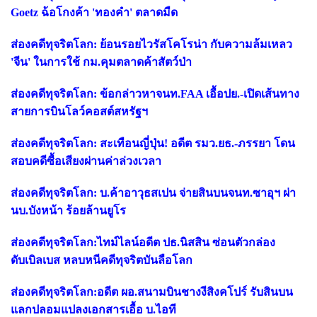
Goetz ฉ้อโกงค้า 'ทองคำ' ตลาดมืด
ส่องคดีทุจริตโลก: ย้อนรอยไวรัสโคโรน่า กับความล้มเหลว
'จีน' ในการใช้ กม.คุมตลาดค้าสัตว์ป่า
ส่องคดีทุจริตโลก: ข้อกล่าวหาจนท.FAA เอื้อปย.-เปิดเส้นทาง
สายการบินโลว์คอสต์สหรัฐฯ
ส่องคดีทุจริตโลก: สะเทือนญี่ปุ่น! อดีต รมว.ยธ.-ภรรยา โดน
สอบคดีซื้อเสียงผ่านค่าล่วงเวลา
ส่องคดีทุจริตโลก: บ.ค้าอาวุธสเปน จ่ายสินบนจนท.ซาอุฯ ผ่า
นบ.บังหน้า ร้อยล้านยูโร
ส่องคดีทุจริตโลก:ไทม์ไลน์อดีต ปธ.นิสสิน ซ่อนตัวกล่อง
ดับเบิลเบส หลบหนีคดีทุจริตบันลือโลก
ส่องคดีทุจริตโลก:อดีต ผอ.สนามบินชางงีสิงคโปร์ รับสินบน
แลกปลอมแปลงเอกสารเอื้อ บ.ไอที