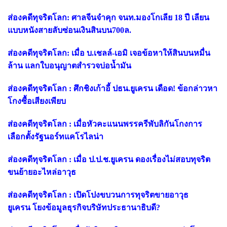
ส่องคดีทุจริตโลก: ศาลจีนจำคุก จนท.มองโกเลีย 18 ปี เลียน
แบบหนังสายลับซ่อนเงินสินบน700ล.
ส่องคดีทุจริตโลก: เมื่อ บ.เชลล์-เอมิ เจอข้อหาให้สินบนหมื่น
ล้าน แลกใบอนุญาตสำรวจบ่อน้ำมัน
ส่องคดีทุจริตโลก : ศึกชิงเก้าอี้ ปธน.ยูเครน เดือด! ข้อกล่าวหา
โกงซื้อเสียงเพียบ
ส่องคดีทุจริตโลก : เมื่อหัวคะแนนพรรครีพับลิกันโกงการ
เลือกตั้งรัฐนอร์ทแคโรไลน่า
ส่องคดีทุจริตโลก : เมื่อ ป.ป.ช.ยูเครน ดองเรื่องไม่สอบทุจริต
ขนย้ายอะไหล่อาวุธ
ส่องคดีทุจริตโลก : เปิดโปงขบวนการทุจริตขายอาวุธ
ยูเครน โยงข้อมูลธุรกิจบริษัทประธานาธิบดี?