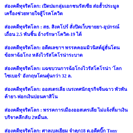
ส่องคดีทุจริตโลก: เปิดปมกลุ่มเอกชนรัสเซีย ส่อฮั้วประมูล
เครื่องช่วยหายใจสู้โรคโควิด
ส่องคดีทุจริตโลก : สธ. สิงคโปร์ สั่งปิดเว็บขายยา-อุปกรณ์
เถื่อน 2.5 พันชิ้น อ้างรักษาโควิด-19 ได้
ส่องคดีทุจริตโลก: อดีตเลขาฯ พรรคคอมมิวนิสต์อู่ฮั่นโดน
ข้อหาฉ้อโกง หลังไวรัสโคโรน่าระบาด
ส่องคดีทุจริตโลก: แฉขบวนการฉ้อโกงไวรัสโคโรน่า 'โลก
ไซเบอร์' อังกฤษโดนตุ๋นกว่า 32 ล.
ส่องคดีทุจริตโลก: ออสเตรเลีย เนรเทศนักธุรกิจจีนฉาว พัวพัน
ค้ายา-ฟอกเงินบ่อนคาสิโน
ส่องคดีทุจริตโลก : พรรคการเมืองออสเตรเลีย ไม่แจ้งที่มาเงิน
บริจาคลึกลับ 2หมื่นล.
ส่องคดีทุจริตโลก: ศาลเบลเยียม จำคุก18 ด.อดีตบิ๊ก Tony