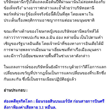
บริษัทอดานีกรุ๊ปได้แถลงเมื่อต้นปีที่ผ่านมานั้นไม่สอดคล้องกับ
ข้อเท็จจริง” นางอาราฟกล่าวและย้ำด้วยว่าบริษัทอดานี
พอร์ทส์น่าจะรู้ข้อเท็จจริงข้อนี้ดีเป็นที่สุด โดยเฉพาะใน
ประเด็นเรื่องพฤติกรรมอาชญากรรมต่อมวลมนุษยชาติ
ขณะที่ทางด้านของโฆษกหญิงของบริษัทอดานีพอร์ทส์ได้
กล่าวว่าการพบปะกับ พล.อ.มิน อ่อง หล่ายนั้น เป็นไปตามคำ
เชิญของรัฐบาลอินเดีย โดยเจ้าหน้าที่ของทางการอินเดียได้มี
การพานายพลจากเมียนมามาเยี่ยมชมที่ท่าเรือเมืองมุนดรา
และมีการไปเยี่ยมชมหลายพื้นที่ในช่วงเวลาดังกล่าว
ในแถลงการณ์ของบริษัทนั้นยังมีการระบุด้วยว่าวิดีโอการแลก
เปลี่ยนของขวัญที่ปรากฎนั้นเป็นการแลกเปลี่ยนของที่ระลึกซึ่ง
กันและกัน ซึ่งนี่เป็นธรรมเนียมปฏิบัติอยู่แล้ว
อ่านประกอบ :
ส่องคดีทุจริตโลก : ย้อนรอยสินบนแอร์บัส ก่อนสายการบินศรี
ลังกาฟ้องค่าเสียหาย 3.1 หมื่นล.