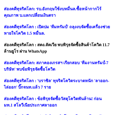
ส่องคดีทุจริตโลก: รบ.อังกฤษใช้งบหมื่นล.ซื้อหน้ากากไร้
คุณภาพ บ.แลกเปลี่ยนเงินตรา
ส่องคดีทุจริตโลก : เปิดปม 'ทีมทรัมป์' ถลุงงบจัดซื้อเครื่องช่วย
หายใจโควิด 1.5 หมื่นล.
ส่องคดีทุจริตโลก : สตง.ลัตเวีย พบพิรุธจัดซื้อสินค้าโควิด 11.7
ล้านยูโร ผ่าน WhatsApp
ส่องคดีทุจริตโลก: สภาคองเกรสฯ เรียกสอบ 'ทีมงานทรัมป์-7
บริษัท' พบข้อพิรุธจัดซื้อโควิด
ส่องคดีทุจริตโลก : 'บราซิล' ทุจริตโควิดระบาดหนัก 'ลาออก-
ไล่ออก' บิ๊กจนท.แล้ว 7 ราย
ส่องคดีทุจริตโลก : ข้อพิรุธจัดซื้อวัสดุโควิดพันล้าน! ก่อน
มท.1 สโลวีเนียประกาศลาออก