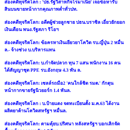
ส่องคดีทุจริตโลก : 'ปธ.รัฐวิสาหกิจโรมาเนีย' เจอข้อหารับ
สินบนขายหน้ากากคุณภาพต่ำทั่วปท.
ส่องคดีทุจริตโลก: อดีตผู้ช่วยลูกชาย ปธน.บราซิล เอี่ยวยักยอก
เงินเดือน พนง.รัฐสภา ริโอฯ
ส่องคดีทุจริตโลก: ข้อครหาเงินเยียวยาโควิด รบ.ญี่ปุ่น 2 หมื่น
ล.- จ้างช่วง บ.บริหารแทน
ส่องคดีทุจริตโลก: บ.กำจัดปลวก ทุน 7 แสน พนักงาน 16 คน
ได้สัญญาชุด PPE รบ.อังกฤษ 4.3 พัน ล.
ส่องคดีทุจริตโลก: เซลล์รถมือ2 'คนใกล้ชิด รมต.' กักตุน
หน้ากากขายรัฐนิวยอร์ก 1.4 พันล.
ส่องคดีทุจริตโลก : บ.ป้ายแดง จดทะเบียนตั้ง ม.ค.63 ได้งาน
ผลิตยาต้านโควิดสหรัฐฯ หมื่นล.
ส่องคดีทุจริตโลก: ตามคุ้ยบ.ปริศนา หลังสหรัฐฯ บอกเลิกจัด