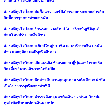
ค้านักเตะ โดนจับเอี่ยวฟอกเงิน
ส่องคดีทุจริตโลก: ปมอื้อฉาว 'แอร์บัส' ครอบครองเอกสารลับ
จัดซื้ออาวุธกองทัพเยอรมัน
ส่องคดีทุจริตโลก: ย้อนรอย 'เวลส์ฟาร์โก' สร้างบัญชีผีลูกค้า
ก่อนโดนปรับ 5 หมื่นล้าน
ส่องคดีทุจริตโลก: บ.ยักษ์ใหญ่บราซิล ยอมบริจาคเงิน 1.5พัน
ล้าน แลกยุติสอบคดีทุจริตสินบน
ส่องคดีทุจริตโลก: เปิดแผนผัง ชำแหละ บ.ญี่ปุ่น-พาร์ทเนอร์ส
วิส เอี่ยวสินบนเจ้าภาพโอลิมปิก
ส่องคดีทุจริตโลก: นักข่าวสืบสวนถูกคุกคาม หลังเขียนหนังสือ
เปิดโปงการทุจริตกองทัพชิลี
ส่องคดีทุจริตโลก: ตำรวจอังกฤษอายัดเงิน 3.7 พันล. โยงปม
ทุจริตติดสินบนฟอกเงินนอกปท.