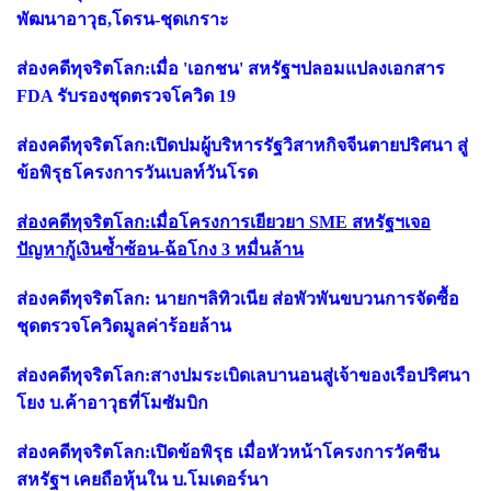
พัฒนาอาวุธ,โดรน-ชุดเกราะ
ส่องคดีทุจริตโลก:เมื่อ 'เอกชน' สหรัฐฯปลอมแปลงเอกสาร
FDA รับรองชุดตรวจโควิด 19
ส่องคดีทุจริตโลก:เปิดปมผู้บริหารรัฐวิสาหกิจจีนตายปริศนา สู่
ข้อพิรุธโครงการวันเบลท์วันโรด
ส่องคดีทุจริตโลก:เมื่อโครงการเยียวยา SME สหรัฐฯเจอ
ปัญหากู้เงินซ้ำซ้อน-ฉ้อโกง 3 หมื่นล้าน
ส่องคดีทุจริตโลก: นายกฯลิทิวเนีย ส่อพัวพันขบวนการจัดซื้อ
ชุดตรวจโควิดมูลค่าร้อยล้าน
ส่องคดีทุจริตโลก:สางปมระเบิดเลบานอนสู่เจ้าของเรือปริศนา
โยง บ.ค้าอาวุธที่โมซัมบิก
ส่องคดีทุจริตโลก:เปิดข้อพิรุธ เมื่อหัวหน้าโครงการวัคซีน
สหรัฐฯ เคยถือหุ้นใน บ.โมเดอร์นา