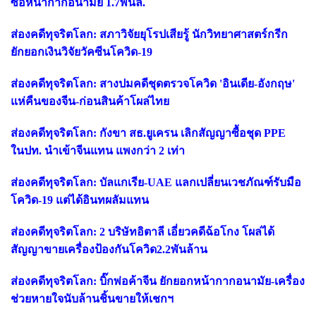
ซื้อหน้ากากอนามัย 1.7พันล.
ส่องคดีทุจริตโลก: สภาวิจัยยุโรปเสียรู้ นักวิทยาศาสตร์กรีก
ยักยอกเงินวิจัยวัคซีนโควิด-19
ส่องคดีทุจริตโลก: สางปมคดีชุดตรวจโควิด 'อินเดีย-อังกฤษ'
แห่คืนของจีน-ก่อนสินค้าโผล่ไทย
ส่องคดีทุจริตโลก: กังขา สธ.ยูเครน เลิกสัญญาซื้อชุด PPE
ในปท. นำเข้าจีนแทน แพงกว่า 2 เท่า
ส่องคดีทุจริตโลก: บัลแกเรีย-UAE แลกเปลี่ยนเวชภัณฑ์รับมือ
โควิด-19 แต่ได้อินทผลัมแทน
ส่องคดีทุจริตโลก: 2 บริษัทอิตาลี เอี่ยวคดีฉ้อโกง โผล่ได้
สัญญาขายเครื่องป้องกันโควิด2.2พันล้าน
ส่องคดีทุจริตโลก: บิ๊กพ่อค้าจีน ยักยอกหน้ากากอนามัย-เครื่อง
ช่วยหายใจนับล้านชิ้นขายให้เชกฯ