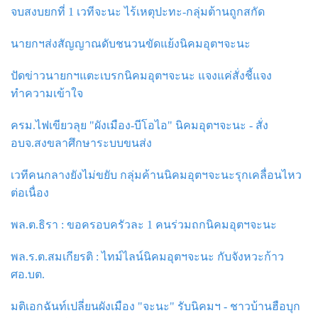
จบสงบยกที่ 1 เวทีจะนะ ไร้เหตุปะทะ-กลุ่มต้านถูกสกัด
นายกฯส่งสัญญาณดับชนวนขัดแย้งนิคมอุตฯจะนะ
ปัดข่าวนายกฯแตะเบรกนิคมอุตฯจะนะ แจงแค่สั่งชี้แจง
ทำความเข้าใจ
ครม.ไฟเขียวลุย "ผังเมือง-บีโอไอ" นิคมอุตฯจะนะ - สั่ง
อบจ.สงขลาศึกษาระบบขนส่ง
เวทีคนกลางยังไม่ขยับ กลุ่มค้านนิคมอุตฯจะนะรุกเคลื่อนไหว
ต่อเนื่อง
พล.ต.ธิรา : ขอครอบครัวละ 1 คนร่วมถกนิคมอุตฯจะนะ
พล.ร.ต.สมเกียรติ : ไทม์ไลน์นิคมอุตฯจะนะ กับจังหวะก้าว
ศอ.บต.
มติเอกฉันท์เปลี่ยนผังเมือง "จะนะ" รับนิคมฯ - ชาวบ้านฮือบุก