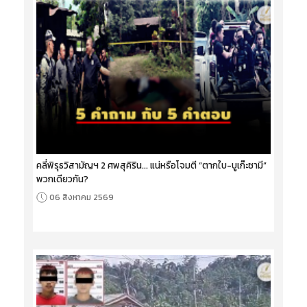
คลี่พิรุธวิสามัญฯ 2 ศพสุคิริน... แน่หรือโจมตี “ตากใบ-บูเก๊ะซามี”
พวกเดียวกัน?
06 สิงหาคม 2569