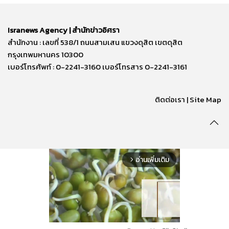
Isranews Agency | สำนักข่าวอิศรา
สำนักงาน : เลขที่ 538/1 ถนนสามเสน แขวงดุสิต เขตดุสิต
กรุงเทพมหานคร 10300
เบอร์โทรศัพท์ : 0-2241-3160 เบอร์โทรสาร 0-2241-3161
ติดต่อเรา | Site Map
อ่านเพิ่มเติม
arrow_forward_ios