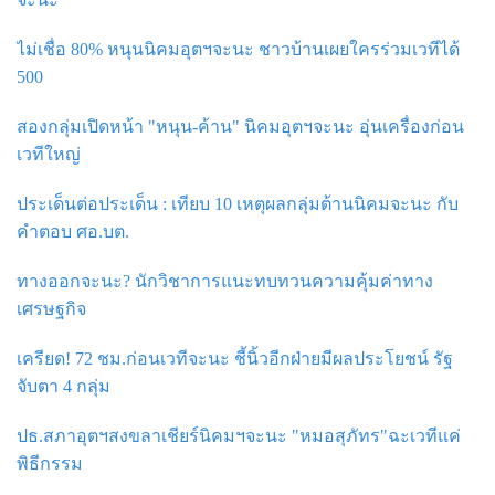
ไม่เชื่อ 80% หนุนนิคมอุตฯจะนะ ชาวบ้านเผยใครร่วมเวทีได้
500
สองกลุ่มเปิดหน้า "หนุน-ค้าน" นิคมอุตฯจะนะ อุ่นเครื่องก่อน
เวทีใหญ่
ประเด็นต่อประเด็น : เทียบ 10 เหตุผลกลุ่มต้านนิคมจะนะ กับ
คำตอบ ศอ.บต.
ทางออกจะนะ? นักวิชาการแนะทบทวนความคุ้มค่าทาง
เศรษฐกิจ
เครียด! 72 ชม.ก่อนเวทีจะนะ ชี้นิ้วอีกฝ่ายมีผลประโยชน์ รัฐ
จับตา 4 กลุ่ม
ปธ.สภาอุตฯสงขลาเชียร์นิคมฯจะนะ "หมอสุภัทร"ฉะเวทีแค่
พิธีกรรม