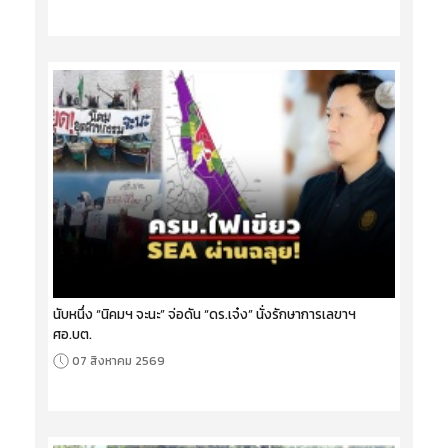
นับหนึ่ง “นิคมฯ จะนะ” จ่อดัน “ดร.เจ๋ง” นั่งรักษาการเลขาฯ
ศอ.บต.
07 สิงหาคม 2569