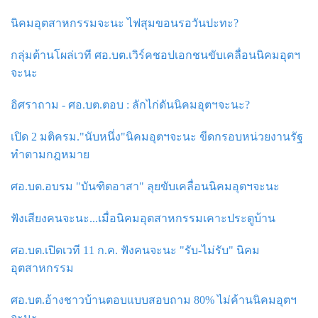
นิคมอุตสาหกรรมจะนะ ไฟสุมขอนรอวันปะทะ?
กลุ่มต้านโผล่เวที ศอ.บต.เวิร์คชอปเอกชนขับเคลื่อนนิคมอุตฯ
จะนะ
อิศราถาม - ศอ.บต.ตอบ : ลักไก่ดันนิคมอุตฯจะนะ?
เปิด 2 มติครม."นับหนึ่ง"นิคมอุตฯจะนะ ขีดกรอบหน่วยงานรัฐ
ทำตามกฎหมาย
ศอ.บต.อบรม "บันฑิตอาสา" ลุยขับเคลื่อนนิคมอุตฯจะนะ
ฟังเสียงคนจะนะ...เมื่อนิคมอุตสาหกรรมเคาะประตูบ้าน
ศอ.บต.เปิดเวที 11 ก.ค. ฟังคนจะนะ "รับ-ไม่รับ" นิคม
อุตสาหกรรม
ศอ.บต.อ้างชาวบ้านตอบแบบสอบถาม 80% ไม่ค้านนิคมอุตฯ
จะนะ