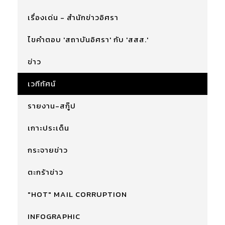
เรื่องเด่น - สำนักข่าวอิศรา
ไขคำตอบ 'สถาบันอิศรา' กับ 'สสส.'
ข่าว
เวทีทัศน์
รายงาน-สกู๊ป
เกาะประเด็น
กระจายข่าว
ตะกร้าข่าว
"HOT" MAIL CORRUPTION
INFOGRAPHIC