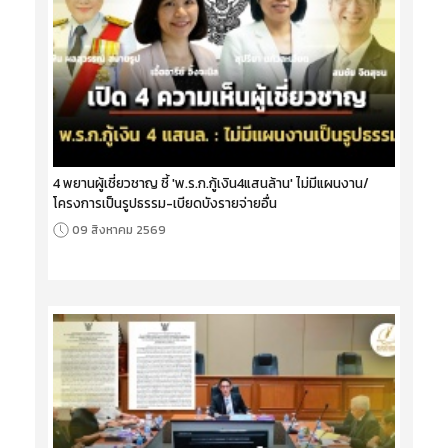
4 พยานผู้เชี่ยวชาญ ชี้ 'พ.ร.ก.กู้เงิน4แสนล้าน' ไม่มีแผนงาน/
โครงการเป็นรูปธรรม-เบียดบังรายจ่ายอื่น
09 สิงหาคม 2569