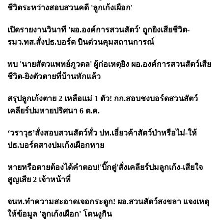
ชีวิตระหว่างสอบสวนคดี
'
ลูกเก้งเผือก
'
เปิดรายงานวินาที
'
ผอ.องค์การสวนสัตว์
'
ถูกยิงเสียชีวิต-
รมว.ทส.สั่งปธ.บอร์ด บินด่วนคุมสถานการณ์
พบ
'
นายสัตวแพทย์ภูวดล
'
ผู้ก่อเหตุยิง ผอ.องค์การสวนสัตว์เสีย
ชีวิต-ยิงตัวตายที่บ้านพักแล้ว
สรุปลูกเก้งตาย
2
เหลือแม่
1
ตัว! กก.สอบชงบอร์ดสวนสัตว์
เคลียร์ปมหายปริศนา
6
ต.ค.
‘
วราวุธ’สั่งสอบสวนสัตว์ทั่ว ปท.เอี่ยวค้าสัตว์ป่าหรือไม่-ให้
ปธ.บอร์ดสางปมเก้งเผือกหาย
หายหรือตายต้องได้คำตอบ!
'
บิ๊กตู่
'
สั่งเคลียร์ปมลูกเก้ง-เสียใจ
สูญเสีย
2
เจ้าหน้าที่
จนท.ทำความสะอาดเจอกระดูก! ผอ.สวนสัตว์สงขลา แจงเหตุ
ให้ข้อมูล
'
ลูกเก้งเผือก
'
โดนงูกิน