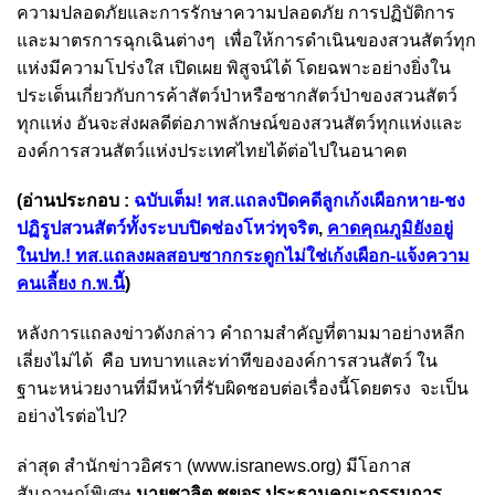
ความปลอดภัยและการรักษาความปลอดภัย การปฏิบัติการ
และมาตรการฉุกเฉินต่างๆ เพื่อให้การดำเนินของสวนสัตว์ทุก
แห่งมีความโปร่งใส เปิดเผย พิสูจน์ได้ โดยฉพาะอย่างยิ่งใน
ประเด็นเกี่ยวกับการค้าสัตว์ป่าหรือซากสัตว์ป่าของสวนสัตว์
ทุกแห่ง อันจะส่งผลดีต่อภาพลักษณ์ของสวนสัตว์ทุกแห่งและ
องค์การสวนสัตว์แห่งประเทศไทยได้ต่อไปในอนาคต
(อ่านประกอบ :
ฉบับเต็ม! ทส.แถลงปิดคดีลูกเก้งเผือกหาย-ชง
ปฏิรูปสวนสัตว์ทั้งระบบปิดช่องโหว่ทุจริต
,
คาดคุณภูมิยังอยู่
ในปท.! ทส.แถลงผลสอบซากกระดูกไม่ใช่เก้งเผือก-แจ้งความ
คนเลี้ยง ก.พ.นี้
)
หลังการแถลงข่าวดังกล่าว คำถามสำคัญที่ตามมาอย่างหลีก
เลี่ยงไม่ได้ คือ บทบาทและท่าทีขององค์การสวนสัตว์ ใน
ฐานะหน่วยงานที่มีหน้าที่รับผิดชอบต่อเรื่องนี้โดยตรง จะเป็น
อย่างไรต่อไป?
ล่าสุด สำนักข่าวอิศรา (
www.isranews.org
) มีโอกาส
สัมภาษณ์พิเศษ
นายชวลิต ชูขจร ประธานคณะกรรมการ