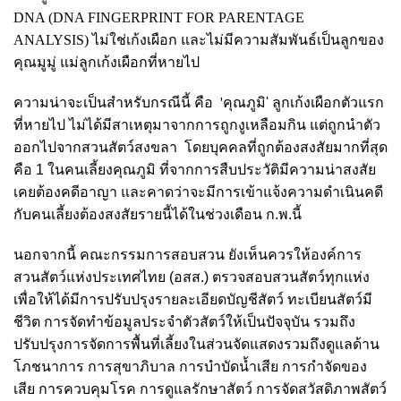
DNA (DNA FINGERPRINT FOR PARENTAGE
ANALYSIS)
ไม่ใช่เก้งเผือก และไม่มีความสัมพันธ์เป็นลูกของ
คุณมูมู่ แม่ลูกเก้งเผือกที่หายไป
ความน่าจะเป็นสำหรับกรณีนี้ คือ '
คุณภูมิ' ลูกเก้งเผือกตัวแรก
ที่หายไป ไม่ได้มีสาเหตุมาจากการถูกงูเหลือมกิน แต่ถูกนำตัว
ออกไปจากสวนสัตว์สงขลา โดย
บุคคลที่ถูกต้องสงสัยมากที่สุด
คือ 1 ในคนเลี้ยงคุณภูมิ ที่จากการสืบประวัติมีความน่าสงสัย
เคยต้องคดีอาญา และ
คาดว่าจะมีการเข้าแจ้งความดำเนินคดี
กับคนเลี้ยงต้องสงสัยรายนี้ได้ในช่วงเดือน ก.พ.นี้
นอกจากนี้ คณะกรรมการสอบสวน ยัง
เห็นควรให้องค์การ
สวนสัตว์แห่งประเทศไทย (อสส.) ตรวจสอบสวนสัตว์ทุกแห่ง
เพื่อให้ได้มีการปรับปรุงรายละเอียดบัญชีสัตว์ ทะเบียนสัตว์มี
ชีวิต การจัดทำข้อมูลประจำตัวสัตว์ให้เป็นปัจจุบัน รวมถึง
ปรับปรุงการจัดการพื้นที่เลี้ยงในส่วนจัดแสดงรวมถึงดูแลด้าน
โภชนาการ การสุขาภิบาล การบำบัดน้ำเสีย การกำจัดของ
เสีย การควบคุมโรค การดูแลรักษาสัตว์ การจัดสวัสดิภาพสัตว์