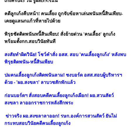
เก้งครบ
45 วัน รู้ผลDNAแน่
คดีลูกเก้งคืบหน้า! คนเลี้ยง ถูกจับข้อหาเล่นพนันหนี้สินเพียบ-
เคยดูแลนกแก้วที่หายไปด้วย
พิรุธชัดติดพนันหนี้สินเพียบ! สั่งย้ายด่วน
'คนเลี้ยง' ลูกเก้ง
พร้อมตั้งกก.สอบวินัยทันที
สงสัยทำผิดวินัย! โชว์คำสั่ง อสส. สอบ 'คนเลี้ยงลูกเก้ง' หลังพบ
พิรุธติดพนัน-หนี้สินเพียบ
ปมคนเลี้ยงลูกเก้งติดพนันลาม! ชงบอร์ด อสส.สอบผู้บริหารฯ
ด้วย - 'ผอ.สงขลา' ลาบวชสักพักแล้ว
ก่อนบอร์ดฯ สั่งสอบคดีคนเลี้ยงลูกเก้งเผือก! ผอ.สวนสัตว์
สงขลา ลาออกราชการหลังสึกพระ
ข่าวจริง ผอ.สงขลาลาออก! รษก.องค์การสวนสัตว์ ยันไม่
กระทบสอบวินัยคดีคนเลี้ยงลูกเก้ง