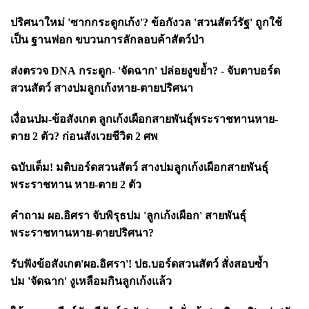
ปริศนาใหม่
'
ซากกระดูกเก้ง
'?
ข้อกังวล
'
สวนสัตว์รัฐ
'
ถูกใช้
เป็น ฐานฟอก ขบวนการลักลอบค้าสัตว์ป่า
ส่งตรวจ
DNA
กระดูก-
'
จัดฉาก
'
ปล่อยงูขย้ำ
? -
จับตาบอร์ด
สวนสัตว์ สางปมลูกเก้งหาย-ตายปริศนา
เงื่อนปม-ข้อสังเกต ลูกเก้งเผือกสายพันธุ์พระราชทานหาย-
ตาย
2
ตัว
?
ก่อนสังเวยชีวิต
2
ศพ
ฉบับเต็ม! มติบอร์ดสวนสัตว์ สางปมลูกเก้งเผือกสายพันธุ์
พระราชทาน หาย-ตาย
2
ตัว
คำถาม ผอ.อิศรา จับพิรุธปม
'
ลูกเก้งเผือก
'
สายพันธุ์
พระราชทานหาย-ตายปริศนา
?
รับฟังข้อสังเกต
'
ผอ.อิศรา
'!
ปธ.บอร์ดสวนสัตว์ สั่งสอบซ้ำ
ปม
'
จัดฉาก
'
งูเหลือมกินลูกเก้งแล้ว