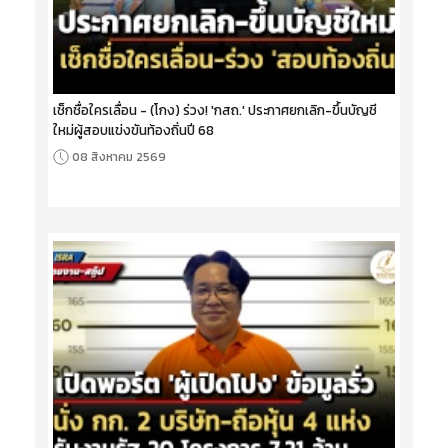
เช็กชื่อใครเลื่อน - (โกง) ร่วง! 'กสถ.' ประกาศยกเลิก-ขึ้นบัญชี
ใหม่ผู้สอบแข่งขันท้องถิ่นปี 68
08 สิงหาคม 2569