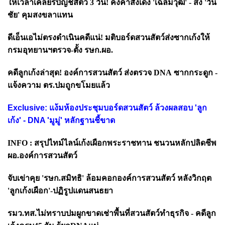
ให้เวลาเคลียร์บัญชีสัตว์
3
วัน! คงคำสั่งเด้ง
'
เฉลิมวุฒิ
' -
ส่ง
'
วัน
ชัย
'
คุมสงขลาแทน
ดีเอ็นเอไม่ตรงดำเนินคดีแน่! มติบอร์ดสวนสัตว์ส่งซากเก้งให้
กรมอุทยานฯตรวจ-ตั้ง รษก.ผอ.
คดีลูกเก้งล่าสุด! องค์การสวนสัตว์ ส่งตรวจ
DNA
ซากกระดูก -
แจ้งความ ตร.ปมถูกขโมยแล้ว
Exclusive: แง้มห้องประชุมบอร์ดสวนสัตว์ ล้วงผลสอบ 'ลูก
เก้ง' - DNA 'มูมู่' หลักฐานชี้ขาด
INFO :
สรุปไทม์ไลน์เก้งเผือกพระราชทาน ชนวนหลักปลิดชีพ
ผอ.องค์การสวนสัตว์
จับเข่าคุย
'รษก.สมิทธิ' ล้อมคอกองค์การสวนสัตว์ หลังวิกฤต
'ลูกเก้งเผือก'-ปฏิรูปแดนสนธยา
รมว.ทส.ไม่ทราบปมผูกขาดเช่าพื้นที่สวนสัตว์ทำธุรกิจ - คดีลูก