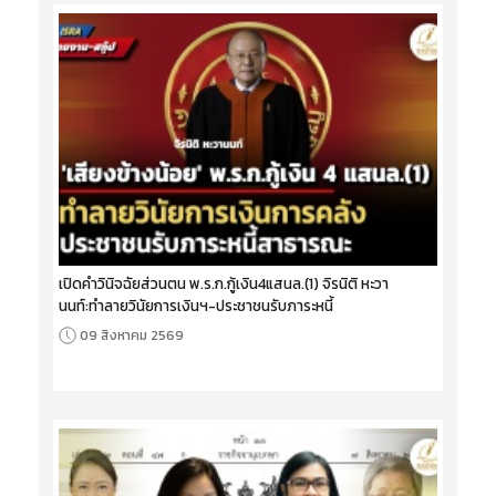
เปิดคำวินิจฉัยส่วนตน พ.ร.ก.กู้เงิน4แสนล.(1) จิรนิติ หะวา
นนท์:ทำลายวินัยการเงินฯ-ประชาชนรับภาระหนี้
09 สิงหาคม 2569