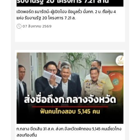
เปิดพอร์ต ธนารัตน์-ผู้เปิดโปง ข้อมูลรั่ว นั่งกก. 2 บ. ถือหุ้น 4
แห่ง รับงานรัฐ 20 โครงการ 7.21 ล.
07 สิงหาคม 2569
ก.กลาง ขีดเส้น 31 ส.ค. ส่งก.จังหวัดเพิกถอน 5,145 คนเอี่ยวโกง
สอบท้องถิ่น