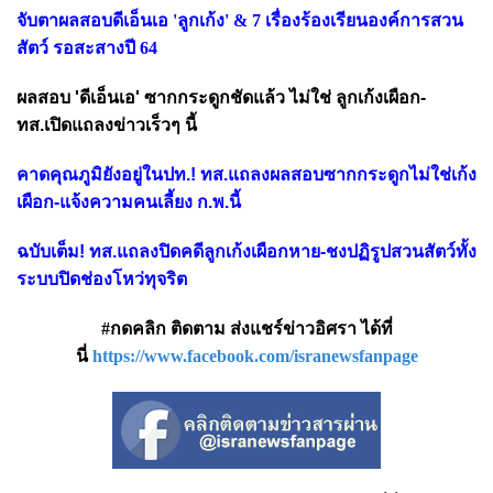
จับตาผลสอบดีเอ็นเอ 'ลูกเก้ง' & 7 เรื่องร้องเรียนองค์การสวน
สัตว์ รอสะสางปี 64
ผลสอบ 'ดีเอ็นเอ' ซากกระดูกชัดแล้ว ไม่ใช่ ลูกเก้งเผือก-
ทส.เปิดแถลงข่าวเร็วๆ นี้
คาดคุณภูมิยังอยู่ในปท.! ทส.แถลงผลสอบซากกระดูกไม่ใช่เก้ง
เผือก-แจ้งความคนเลี้ยง ก.พ.นี้
ฉบับเต็ม! ทส.แถลงปิดคดีลูกเก้งเผือกหาย-ชงปฏิรูปสวนสัตว์ทั้ง
ระบบปิดช่องโหว่ทุจริต
#กดคลิก ติดตาม ส่งแชร์ข่าวอิศรา ได้ที่
นี่
https://www.facebook.com/isranewsfanpage