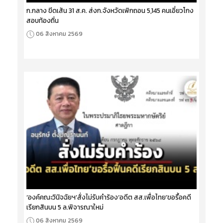
ก.กลาง ขีดเส้น 31 ส.ค. ส่งก.จังหวัดเพิกถอน 5,145 คนเอี่ยวโกง
สอบท้องถิ่น
06 สิงหาคม 2569
‘องค์คณะวินิจฉัยฯ’สั่งไม่รับคำร้อง‘อดีต สส.เพื่อไทย’ขอรื้อคดี
เรียกสินบน 5 ล.พิจารณาใหม่
06 สิงหาคม 2569