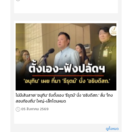
ไม่มีเส้นสาย! 'อนุทิน' รับตั้งเอง 'ธีรุตม์' นั่ง 'อธิบดีสถ.' ลั่น 'โกง
สอบท้องถิ่น' ใหญ่-เล็กโดนหมด
05 สิงหาคม 2569
ดูทั้งหมด