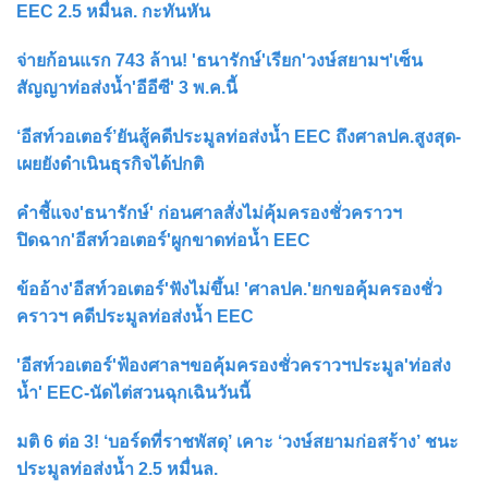
EEC 2.5 หมื่นล. กะทันหัน
จ่ายก้อนแรก 743 ล้าน! 'ธนารักษ์'เรียก'วงษ์สยามฯ'เซ็น
สัญญาท่อส่งน้ำ'อีอีซี' 3 พ.ค.นี้
‘อีสท์วอเตอร์’ยันสู้คดีประมูลท่อส่งน้ำ EEC ถึงศาลปค.สูงสุด-
เผยยังดำเนินธุรกิจได้ปกติ
คำชี้แจง'ธนารักษ์' ก่อนศาลสั่งไม่คุ้มครองชั่วคราวฯ
ปิดฉาก'อีสท์วอเตอร์'ผูกขาดท่อน้ำ EEC
ข้ออ้าง'อีสท์วอเตอร์'ฟังไม่ขึ้น! 'ศาลปค.'ยกขอคุ้มครองชั่ว
คราวฯ คดีประมูลท่อส่งน้ำ EEC
'อีสท์วอเตอร์'ฟ้องศาลฯขอคุ้มครองชั่วคราวฯประมูล'ท่อส่ง
น้ำ' EEC-นัดไต่สวนฉุกเฉินวันนี้
มติ 6 ต่อ 3! ‘บอร์ดที่ราชพัสดุ’ เคาะ ‘วงษ์สยามก่อสร้าง’ ชนะ
ประมูลท่อส่งน้ำ 2.5 หมื่นล.