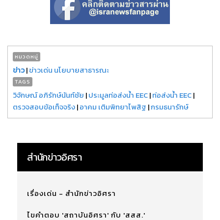
หมวดหมู่
ข่าว
|
ข่าวเด่น นโยบายสาธารณะ
TAGS
วิจักษณ์ อภิรักษ์นันท์ชัย
|
ประมูลท่อส่งน้ำ EEC
|
ท่อส่งน้ำ EEC
|
ตรวจสอบข้อเท็จจริง
|
อาคม เติมพิทยาไพสิฐ
|
กรมธนารักษ์
สำนักข่าวอิศรา
เรื่องเด่น - สำนักข่าวอิศรา
ไขคำตอบ 'สถาบันอิศรา' กับ 'สสส.'