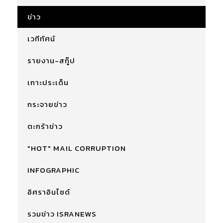
ข่าว
เวทีทัศน์
รายงาน-สกู๊ป
เกาะประเด็น
กระจายข่าว
ตะกร้าข่าว
"HOT" MAIL CORRUPTION
INFOGRAPHIC
อิศราอินไซด์
รวมข่าว ISRANEWS