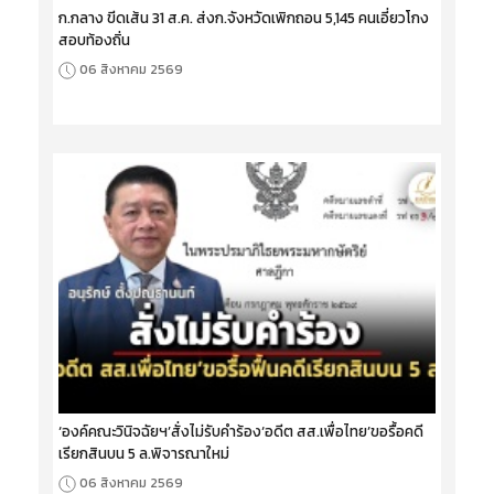
ก.กลาง ขีดเส้น 31 ส.ค. ส่งก.จังหวัดเพิกถอน 5,145 คนเอี่ยวโกง
สอบท้องถิ่น
06 สิงหาคม 2569
‘องค์คณะวินิจฉัยฯ’สั่งไม่รับคำร้อง‘อดีต สส.เพื่อไทย’ขอรื้อคดี
เรียกสินบน 5 ล.พิจารณาใหม่
06 สิงหาคม 2569