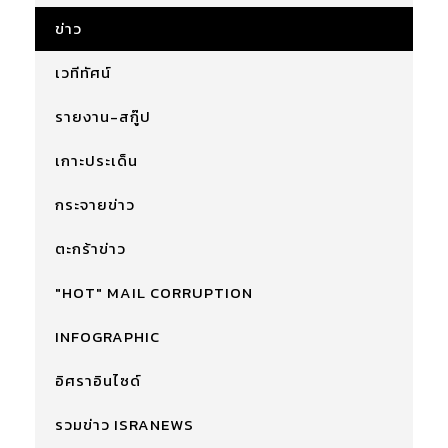
ข่าว
เวทีทัศน์
รายงาน-สกู๊ป
เกาะประเด็น
กระจายข่าว
ตะกร้าข่าว
"HOT" MAIL CORRUPTION
INFOGRAPHIC
อิศราอินไซด์
รวมข่าว ISRANEWS