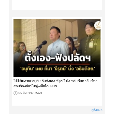
ไม่มีเส้นสาย! 'อนุทิน' รับตั้งเอง 'ธีรุตม์' นั่ง 'อธิบดีสถ.' ลั่น 'โกง
สอบท้องถิ่น' ใหญ่-เล็กโดนหมด
05 สิงหาคม 2569
ดูทั้งหมด