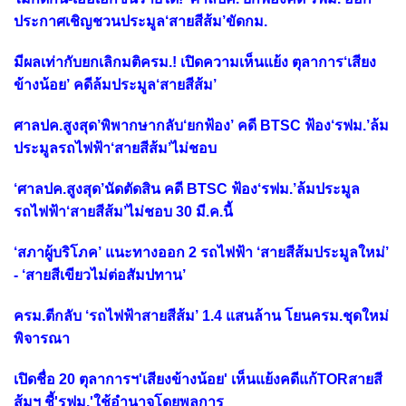
ประกาศเชิญชวนประมูล‘สายสีส้ม’ขัดกม.
มีผลเท่ากับยกเลิกมติครม.! เปิดความเห็นแย้ง ตุลาการ‘เสียง
ข้างน้อย’ คดีล้มประมูล‘สายสีส้ม’
ศาลปค.สูงสุด’พิพากษากลับ‘ยกฟ้อง’ คดี BTSC ฟ้อง‘รฟม.’ล้ม
ประมูลรถไฟฟ้า‘สายสีส้ม’ไม่ชอบ
‘ศาลปค.สูงสุด’นัดตัดสิน คดี BTSC ฟ้อง‘รฟม.’ล้มประมูล
รถไฟฟ้า‘สายสีส้ม’ไม่ชอบ 30 มี.ค.นี้
‘สภาผู้บริโภค’ แนะทางออก 2 รถไฟฟ้า ‘สายสีส้มประมูลใหม่’
- ‘สายสีเขียวไม่ต่อสัมปทาน’
ครม.ตีกลับ ‘รถไฟฟ้าสายสีส้ม’ 1.4 แสนล้าน โยนครม.ชุดใหม่
พิจารณา
เปิดชื่อ 20 ตุลาการฯ'เสียงข้างน้อย' เห็นแย้งคดีแก้TORสายสี
ส้มฯ ชี้'รฟม.'ใช้อำนาจโดยพลการ