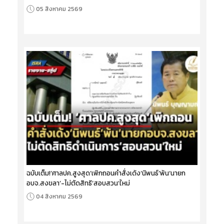
05 สิงหาคม 2569
ฉบับเต็ม!‘ศาลปค.สูงสุด’เพิกถอนคำสั่งเด้ง‘นิพนธ์’พ้น‘นายก
อบจ.สงขลา’-ไม่ตัดสิทธิ‘สอบสวน’ใหม่
04 สิงหาคม 2569