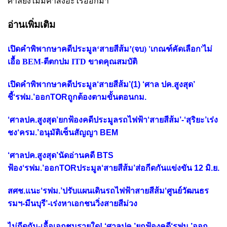
ศาลยังไม่มีคำสั่งอะไรออกมา
อ่านเพิ่มเติม
เปิดคำพิพากษาคดีประมูล‘สายสีส้ม’(จบ) 'เกณฑ์คัดเลือก'ไม่
เอื้อ BEM-ตีตกปม ITD ขาดคุณสมบัติ
เปิดคำพิพากษาคดีประมูล‘สายสีส้ม’(1) ‘ศาล ปค.สูงสุด’
ชี้‘รฟม.’ออกTORถูกต้องตามขั้นตอนกม.
‘ศาลปค.สูงสุด’ยกฟ้องคดีประมูลรถไฟฟ้า‘สายสีส้ม’-‘สุริยะ’เร่ง
ชง‘ครม.’อนุมัติเซ็นสัญญา BEM
‘ศาลปค.สูงสุด’นัดอ่านคดี BTS
ฟ้อง‘รฟม.’ออกTORประมูล‘สายสีส้ม’ส่อกีดกันแข่งขัน 12 มิ.ย.
สศช.แนะ‘รฟม.’ปรับแผนเดินรถไฟฟ้าสายสีส้ม‘ศูนย์วัฒนธร
รมฯ-มีนบุรี’-เร่งหาเอกชนวิ่งสายสีม่วง
ไม่กีดกัน-เอื้อเอกชนรายใด! ‘ศาลปค.’ยกฟ้องคดี‘รฟม.’ออก