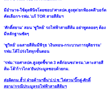
มีอำนาจ-ใช้ดุลพินิจโดยชอบ!‘ศาลปค.สูงสุด’ยกฟ้องคดี‘บอร์ด
คัดเลือกฯ-รฟม.’แก้ TOR สายสีส้มฯ
‘ศักดิ์สยาม’ สอน ‘ชูวิทย์’ รถไฟฟ้าสายสีส้ม อย่าพูดลอยๆ ต้อง
มีหลักฐานชัดๆ
‘ชูวิทย์’ แฉสายสีส้มมีพิรุธ ‘เงินทอน-กระบวนการยุติธรรม’
รฟม.โต้โปร่งใสทุกขั้นตอน
'รฟม.'รอศาลปค.สูงสุดชี้ขาด 3 คดีก่อนชง'ครม.'เคาะสายสี
ส้ม-โต้'ก้าวไกล'ยันประมูลชอบด้วยกม.
ส่อผิดกม.ฮั้ว! ฝ่ายค้านฯยื่น‘ป.ป.ช.’ไต่สวน‘บิ๊กตู่-ศักดิ์
สยาม’กรณีประมูลรถไฟฟ้าสายสีส้มฯ