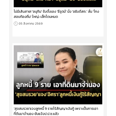
ไม่มีเส้นสาย! 'อนุทิน' รับตั้งเอง 'ธีรุตม์' นั่ง 'อธิบดีสถ.' ลั่น 'โกง
สอบท้องถิ่น' ใหญ่-เล็กโดนหมด
05 สิงหาคม 2569
‘สุขสมรวย’แจงลูกหนี้ 9 รายไร้สัญญาเงินกู้ เพราะเป็นการเอา
ที่ดินมาจำนอง ยันแจ้งป.ป.ช.แล้ว