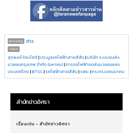
ข่าว
หมวดหมู่
TAGS
สุรพงษ์ ปิยะโชติ
|
ประมูลรถไฟฟ้าสายสีส้ม
|
บริษัท ระบบขนส่ง
มวลชนกรุงเทพ จำกัด (มหาชน)
|
การรถไฟฟ้าขนส่งมวลชนแห่ง
ประเทศไทย
|
BTSC
|
รถไฟฟ้าสายสีส้ม
|
รฟม.
|
กระทรวงคมนาคม
สำนักข่าวอิศรา
เรื่องเด่น - สำนักข่าวอิศรา