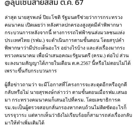
@ลุ้นเซ็นสายสีส้ม ต.ค. 67
ล่าสุด นายสุรพงษ์ ปิยะโชติ รัฐมนตรีช่วยว่าการกระทรวง
คมนาคม เปิดเผยว่า หลังศาลปกครองสูงสุดมีคำพิพากษา
กระบวนการหลังจากนี้ ทางการรถไฟฟ้าขนส่งมวลชนแห่ง
ประเทศไทย (รฟม.) จะดำเนินการตามขั้นตอน โดยสรุปคำ
พิพากษาว่ามีประเด็นอะไร อย่างไรบ้าง และส่งเรื่องมากระ
ทรวงคมนาคม เพื่อนำเสนอคณะรัฐมนตรี (ครม.) ต่อไป ส่วน
จะลงนามสัญญาได้ภายในเดือน ต.ค.2567 นี้หรือไม่ตอบไม่ได้
เพราะขึ้นกับกระบวนการ
ผู้สื่อข่าวถามว่า จะมีโอกาสที่โครงการจะสะดุดอีกหรือถูกตี
กลับหรือไม่ นายสุรพงษ์กล่าวว่า ตามขั้นตอนเมื่อรฟม.เสนอ
มา กระทรวงคมนาคมก็เสนอไปที่ครม. โดยเลขาธิการค
รม.จะเป็นผู้ตรวจสอบกลั่นกรองหากคบถ้วนไม่ติดขัดอะไรก็
บรรจุวาระ แต่หากเห็นว่ายังไม่เรียบร้อยก็สามารถส่งเรื่องกลับ
มาให้ทำเพิ่มเติมได้