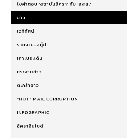
ไขคำตอบ 'สถาบันอิศรา' กับ 'สสส.'
ข่าว
เวทีทัศน์
รายงาน-สกู๊ป
เกาะประเด็น
กระจายข่าว
ตะกร้าข่าว
"HOT" MAIL CORRUPTION
INFOGRAPHIC
อิศราอินไซด์