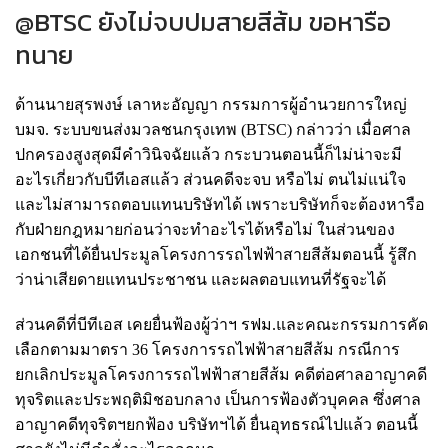
@BTSC ยังไม่จบปมสายสีส้ม ขอหารือ
ทนาย
ด้านนายสุรพงษ์ เลาหะอัญญา กรรมการผู้อำนวยการใหญ่
บมจ. ระบบขนส่งมวลชนกรุงเทพ (BTSC) กล่าวว่า เมื่อศาล
ปกครองสูงสุดมีคำวินิจฉัยแล้ว กระบวนตอนนี้ก็ไม่น่าจะมี
อะไรเกี่ยวกับบีทีเอสแล้ว ส่วนคดีจะจบ หรือไม่ ตนไม่แน่ใจ
และไม่สามารถตอบแทนบริษัทได้ เพราะบริษัทก็จะต้องหารือ
กับฝ่ายกฎหมายก่อนว่าจะทำอะไรได้หรือไม่ ในส่วนของ
เอกชนที่ได้ยื่นประมูลโครงการรถไฟฟ้าสายสีส้มตอนนี้ รู้สึก
ว่าน่าเสียดายแทนประชาชน และผลตอบแทนที่รัฐจะได้
ส่วนคดีที่บีทีเอส เคยยื่นฟ้องผู้ว่าฯ รฟม.และคณะกรรมการคัด
เลือกตามมาตรา 36 โครงการรถไฟฟ้าสายสีส้ม กรณีการ
ยกเลิกประมูลโครงการรถไฟฟ้าสายสีส้ม คดีต่อศาลอาญาคดี
ทุจริตและประพฤติมิชอบกลาง เป็นการฟ้องตัวบุคคล ซึ่งศาล
อาญาคดีทุจริตฯยกฟ้อง บริษัทฯได้ ยื่นอุทธรณ์ไปแล้ว ตอนนี้