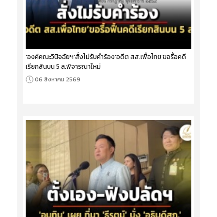
‘องค์คณะวินิจฉัยฯ’สั่งไม่รับคำร้อง‘อดีต สส.เพื่อไทย’ขอรื้อคดี
เรียกสินบน 5 ล.พิจารณาใหม่
06 สิงหาคม 2569