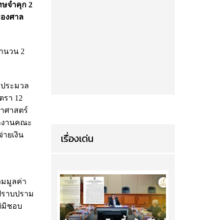
ทษจำคุก 2
 ของศาล
จำนวน 2
ามประมวล
าตรา 12
ยาศาสตร์
นักงานคณะ
่ายเงิน
เรื่องเด่น
วมมูลค่า
ะปราบปราม
ติมิชอบ