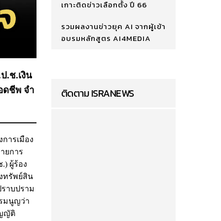
เกาะติดข่าวเลือกตั้ง ปี 66
รวมผลงานข่าวยุค AI จากผู้เข้า
อบรมหลักสูตร AI4MEDIA
ป.ช.เงิน
ลอดชีพ จำ
ติดตาม ISRANEWS
งการเมือง
งรายการ
ผู้ร้อง
งทรัพย์สิน
ะปราบปราม
รมนูญว่า
ญัติ