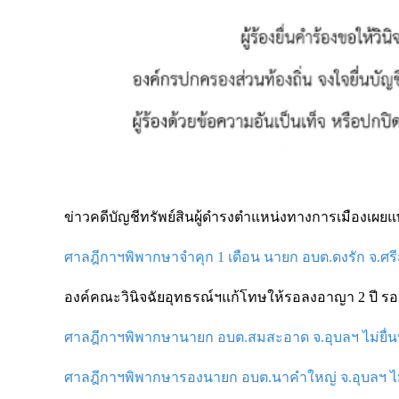
ข่าวคดีบัญชีทรัพย์สินผู้ดำรงตำแหน่งทางการเมืองเผยแพ
ศาลฎีกาฯพิพากษาจำคุก 1 เดือน นายก อบต.ดงรัก จ.ศรีส
องค์คณะวินิจฉัยอุทธรณ์ฯแก้โทษให้รอลงอาญา 2 ปี รอง
ศาลฎีกาฯพิพากษานายก อบต.สมสะอาด จ.อุบลฯ ไม่ยื่นบ
ศาลฎีกาฯพิพากษารองนายก อบต.นาคำใหญ่ จ.อุบลฯ ไม่ย