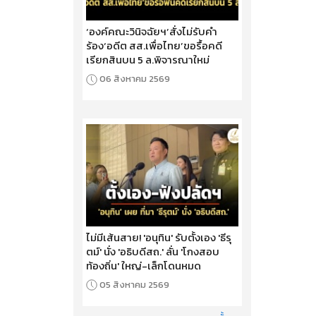
‘องค์คณะวินิจฉัยฯ’สั่งไม่รับคำ
ร้อง‘อดีต สส.เพื่อไทย’ขอรื้อคดี
เรียกสินบน 5 ล.พิจารณาใหม่
06 สิงหาคม 2569
ไม่มีเส้นสาย! 'อนุทิน' รับตั้งเอง 'ธีรุ
ตม์' นั่ง 'อธิบดีสถ.' ลั่น 'โกงสอบ
ท้องถิ่น' ใหญ่-เล็กโดนหมด
05 สิงหาคม 2569