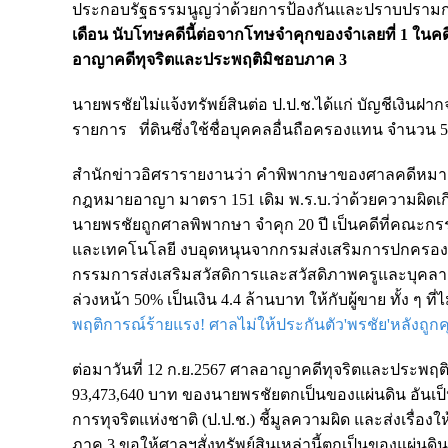
ประกอบรัฐธรรมนูญว่าด้วยการป้องกันและปราบปรามกา
เดือน นับโทษคดีนี้ต่อจากโทษจำคุกของจำเลยที่ 1 ใน
อาญาคดีทุจริตและประพฤติมิชอบภาค 3
นายพรชัยไม่แจ้งทรัพย์สินต่อ ป.ป.ช.ได้แก่ บัญชีเงินฝา
รายการ ที่ดินซึ่งใช้ชื่อบุคคลอื่นถือครองแทน จำนวน 
สำนักข่าวอิศรารายงานว่า คำพิพากษาของศาลคดีหมาย
กฎหมายอาญา มาตรา 151 เดิม พ.ร.บ.ว่าด้วยความผิดเกี
นายพรชัยถูกศาลพิพากษา จำคุก 20 ปี เป็นคดีที่คณะกรรม
และเทคโนโลยี งบอุดหนุนจากกรมส่งเสริมการปกครองท้อ
กรรมการส่งเสริมสวัสดิการและสวัสดิภาพครูและบุคลากร
ล่วงหน้า 50% เป็นเงิน 4.4 ล้านบาท ให้กับผู้ขาย ทั้ง ๆ ท
พฤติการณ์ร้ายแรง! ศาลไม่ให้ประกันตัว'พรชัย'หลังถูกคุ
ต่อมาวันที่ 12 ก.ย.2567 ศาลอาญาคดีทุจริตและประพฤต
93,473,640 บาท ของนายพรชัยตกเป็นของแผ่นดิน อันเป
การทุจริตแห่งชาติ (ป.ป.ช.) ชี้มูลความผิด และส่งเรื่อ
ภาค 3 ขอให้ศาลฯสั่งทรัพย์สินเหล่านี้ตกเป็นของแผ่นด