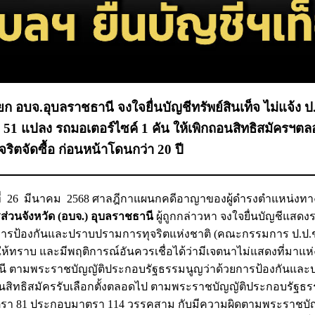
 อบจ.อุบลราชธานี จงใจยื่นบัญชีทรัพย์สินเท็จ ไม่แจ้ง ป.
ี่ดิน 51 แปลง รถมอเตอร์ไซค์ 1 คัน ให้เพิกถอนสิทธิสมัครฯต
ริตจัดซื้อ ก่อนหน้าโดนกว่า 20 ปี
ันที่ 26 มีนาคม 2568 ศาลฎีกาแผนกคดีอาญาของผู้ดำรงตำแหน่งทา
่วนจังหวัด (อบจ.) อุบลราชธานี
ผู้ถูกกล่าวหา จงใจยื่นบัญชีแสด
ป้องกันและปราบปรามการทุจริตแห่งชาติ (คณะกรรมการ ป.ป.ช.) 
งให้ทราบ และมีพฤติการณ์อันควรเชื่อได้ว่ามีเจตนาไม่แสดงที่มาแห่
านี ตามพระราชบัญญัติประกอบรัฐธรรมนูญว่าด้วยการป้องกันแล
ถอนสิทธิสมัครรับเลือกตั้งตลอดไป ตามพระราชบัญญัติประกอบรัฐธร
ตรา 81 ประกอบมาตรา 114 วรรคสาม กับมีความผิดตามพระราชบัญ