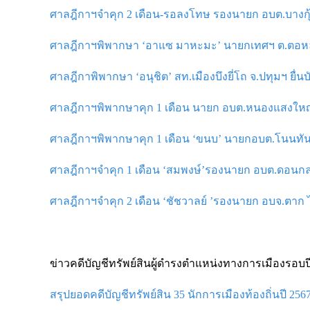
ศาลฎีกาฯจำคุก 2 เดือน-รอลงโทษ รองนายก อบต.บางกุ้ง จ.
ศาลฎีกาฯพิพากษา ‘อาแซ มาหะมะ’ นายกเทศฯ ต.ตอหลัง ย
ศาลฎีกาพิพากษา ‘อนุชิต’ สท.เมืองบึงยี่โถ จ.ปทุมฯ ยื่น
ศาลฎีกาฯพิพากษาคุก 1 เดือน นายก อบต.หนองแสงใหญ่ 
ศาลฎีกาฯพิพากษาคุก 1 เดือน ‘ขนบ’ นายกอบต.โนนทัน 
ศาลฎีกาฯจำคุก 1 เดือน ‘สมพงษ์’รองนายก อบต.ดอนกล
ศาลฎีกาฯจำคุก 2 เดือน ‘ชัชวาลย์ ’รองนายก อบจ.ตาก ไ
ข่าวคดีบัญชีทรัพย์สินผู้ดำรงตำแหน่งทางการเมืองรอบปี
สรุปยอดคดีบัญชีทรัพย์สิน 35 นักการเมืองท้องถิ่นปี 256