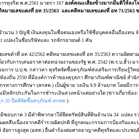
รทุจริต พ.ศ.2561 มาตรา 167
องค์คณะเสียงข้างมากมีมติให้ลงโ
คดีหมายเลขแดงที่ อท 35/2563 และคดีหมายเลขแดงที่ อท 71/2563
กจำนวน 3 บัญชี เงินลงทุนในชื่อตนเองหรือใช้ชื่อบุคคลอื่นถือแทน 
51 แปลงในชื่อบริษัทและ รถจักรยายนต์ 1 คัน
เลขดำที่ อท 42/2562 คดีหมายเลขแดงที่ อท 35/2563 ความผิดต
่ยวกับการเสนอราคาต่อหน่วยงานของรัฐ พ.ศ. 2542 (พ.ร.บ.ฮั้ว) ม
การ ป.ป.ช. กล่าวหา ทุจริตจัดซื้อครุภัณฑ์ส่งเสริมการเรียนรู้วิท
งถิ่น 2550 ที่มีองค์การค้าของคุรุสภา ศึกษาภัณฑ์พาณิชย์ สำ
ทางการศึกษา (สกสค.) เป็นผู้ขาย วงเงิน 9.9 ล้านบาท โดยมีการจ
ี่ไม่มีหลักประกันในการชำระเงินล่วงหน้าแต่อย่างใด (ข่าวเกี่ยวข้อง:
ก 20 ปีคดีจัดซื้อครุภัณฑ์ สกสค.
)
ิมิชอบภาค 3 มีคำพิพากษาให้ยึดทรัพย์สินที่ดินจำนวน 34 แปลง ร
็นผลสืบเนื่องจากคดีร่ำรวยผิดปกติ ที่ถูกคณะกรรมการป้องกันแล
งให้ อัยการสูงสุด (อสส.) ยื่นคำร้องต่อศาลอาญาคดีทุจริตและประพฤ
ิน