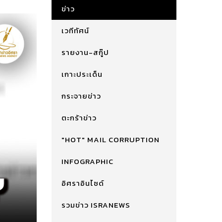
ข่าว
เวทีทัศน์
รายงาน-สกู๊ป
เกาะประเด็น
กระจายข่าว
ตะกร้าข่าว
"HOT" MAIL CORRUPTION
INFOGRAPHIC
อิศราอินไซด์
รวมข่าว ISRANEWS