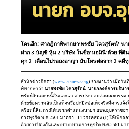
โดนอีก! ศาลฎีกาพิพากษา‘พรชัย โควสุรัตน์’ นายก
ฝาก 3 บัญชี หุ้น 2 บริษัท ในชื่อ‘นอมินี’ด้วย ท
คุก 2 เดือนไม่รอลงอาญา นับโทษต่อจาก 2 คดีทุจ
สำนักข่าวอิศรา (
www.isranews.org
) รายงานว่า เมื่อว
พิพากษาว่า
นายพรชัย โควสุรัตน์ นายกองค์การบริหารส
ทรัพย์สินและหนี้สินและเอกสารประกอบต่อคณะกรรมการ
ด้วยข้อความอันเป็นเท็จหรือปกปิดข้อเท็จจริงที่ควรแจ้
หรือหนี้สิน กรณีพ้นจากตำแหน่งนายก อบจ.อุบลราชธ
การทุจริต พ.ศ.2561 มาตรา 114 วรรคสอง (1) ให้เพิก
ด้วยการป้องกันและปราบปรามการทุจริต พ.ศ.2561 มา