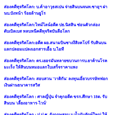
ส่องคดีทุจริตโลก: บ.ค้าอาวุธสเปน จ่ายสินบนจนท.ซาอุฯ ผ่า
นบ.บังหน้า ร้อยล้านยูโร
ส่องคดีทุจริตโลก:ไทม์ไลน์อดีต ปธ.นิสสิน ซ่อนตัวกล่อง
ดับเบิลเบส หลบหนีคดีทุจริตบันลือโลก
ส่องคดีทุจริตโลก:อดีต ผอ.สนามบินชางงีสิงคโปร์ รับสินบน
แลกปลอมแปลงเอกสารเอื้อ บ.ไอที
ส่องคดีทุจริตโลก: ตร.เยอรมันทลายขบวนการบ.ยาต้านโรค
มะเร็ง ให้สินบนหมอแลกใบเสร็จราคาแพง
ส่องคดีทุจริตโลก: สอบสวน 'วาติกัน' ลงทุนเอี่ยวบรรษัทฟอก
เงินผ่านธนาคารสวิส
ส่องคดีทุจริตโลก : ศาลญี่ปุ่น จำคุกอดีต ขรก.ศึกษา 18ด. รับ
สินบน 'เลี้ยงอาหาร-ไวน์'
ส่องคดีทุจริตโลก : ป.ป.ช. อังกฤษสอบ บ.น้ำมันยักษ์ใหญ่ ให้