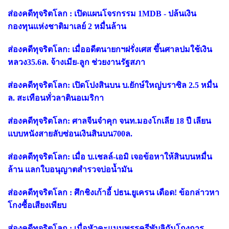
ส่องคดีทุจริตโลก : เปิดแผนโจรกรรม 1MDB - ปล้นเงิน
กองทุนแห่งชาติมาเลย์ 2 หมื่นล้าน
ส่องคดีทุจริตโลก: เมื่ออดีตนายกฯฝรั่งเศส ขึ้นศาลปมใช้เงิน
หลวง35.6ล. จ้างเมีย-ลูก ช่วยงานรัฐสภา
ส่องคดีทุจริตโลก: เปิดโปงสินบน บ.ยักษ์ใหญ่บราซิล 2.5 หมื่น
ล. สะเทือนทั่วลาตินอเมริกา
ส่องคดีทุจริตโลก: ศาลจีนจำคุก จนท.มองโกเลีย 18 ปี เลียน
แบบหนังสายลับซ่อนเงินสินบน700ล.
ส่องคดีทุจริตโลก: เมื่อ บ.เชลล์-เอมิ เจอข้อหาให้สินบนหมื่น
ล้าน แลกใบอนุญาตสำรวจบ่อน้ำมัน
ส่องคดีทุจริตโลก : ศึกชิงเก้าอี้ ปธน.ยูเครน เดือด! ข้อกล่าวหา
โกงซื้อเสียงเพียบ
ส่องคดีทุจริตโลก : เมื่อหัวคะแนนพรรครีพับลิกันโกงการ