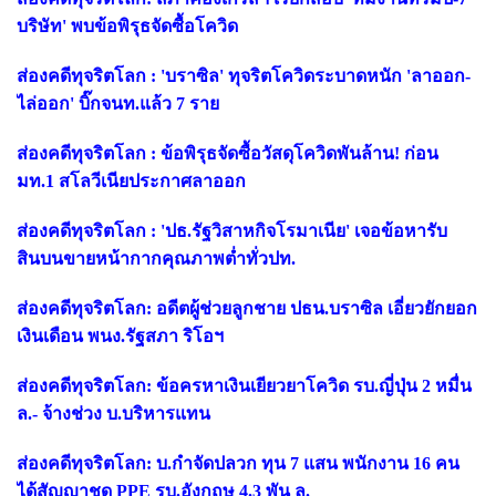
บริษัท' พบข้อพิรุธจัดซื้อโควิด
ส่องคดีทุจริตโลก : 'บราซิล' ทุจริตโควิดระบาดหนัก 'ลาออก-
ไล่ออก' บิ๊กจนท.แล้ว 7 ราย
ส่องคดีทุจริตโลก : ข้อพิรุธจัดซื้อวัสดุโควิดพันล้าน! ก่อน
มท.1 สโลวีเนียประกาศลาออก
ส่องคดีทุจริตโลก : 'ปธ.รัฐวิสาหกิจโรมาเนีย' เจอข้อหารับ
สินบนขายหน้ากากคุณภาพต่ำทั่วปท.
ส่องคดีทุจริตโลก: อดีตผู้ช่วยลูกชาย ปธน.บราซิล เอี่ยวยักยอก
เงินเดือน พนง.รัฐสภา ริโอฯ
ส่องคดีทุจริตโลก: ข้อครหาเงินเยียวยาโควิด รบ.ญี่ปุ่น 2 หมื่น
ล.- จ้างช่วง บ.บริหารแทน
ส่องคดีทุจริตโลก: บ.กำจัดปลวก ทุน 7 แสน พนักงาน 16 คน
ได้สัญญาชุด PPE รบ.อังกฤษ 4.3 พัน ล.