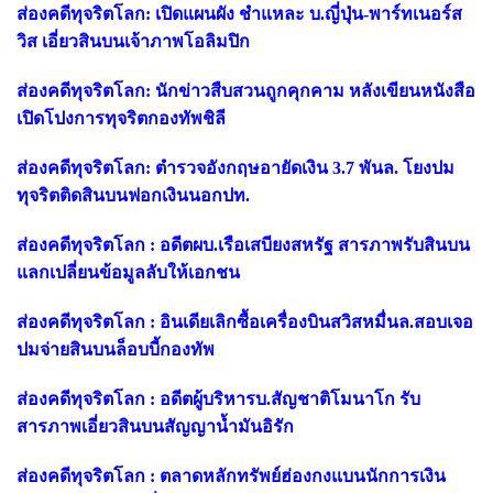
ส่องคดีทุจริตโลก: เปิดแผนผัง ชำแหละ บ.ญี่ปุ่น-พาร์ทเนอร์ส
วิส เอี่ยวสินบนเจ้าภาพโอลิมปิก
ส่องคดีทุจริตโลก: นักข่าวสืบสวนถูกคุกคาม หลังเขียนหนังสือ
เปิดโปงการทุจริตกองทัพชิลี
ส่องคดีทุจริตโลก: ตำรวจอังกฤษอายัดเงิน 3.7 พันล. โยงปม
ทุจริตติดสินบนฟอกเงินนอกปท.
ส่องคดีทุจริตโลก : อดีตผบ.เรือเสบียงสหรัฐ สารภาพรับสินบน
แลกเปลี่ยนข้อมูลลับให้เอกชน
ส่องคดีทุจริตโลก : อินเดียเลิกซื้อเครื่องบินสวิสหมื่นล.สอบเจอ
ปมจ่ายสินบนล็อบบี้กองทัพ
ส่องคดีทุจริตโลก : อดีตผู้บริหารบ.สัญชาติโมนาโก รับ
สารภาพเอี่ยวสินบนสัญญาน้ำมันอิรัก
ส่องคดีทุจริตโลก : ตลาดหลักทรัพย์ฮ่องกงแบนนักการเงิน