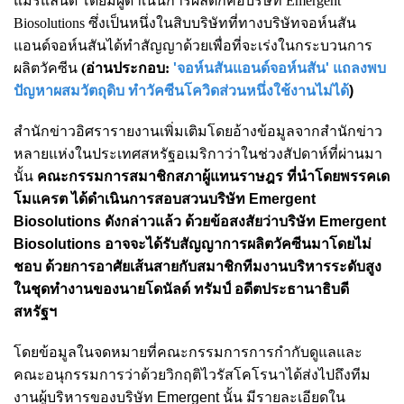
แมรี่แลนด์ โดยมีผู้ดำเนินการผลิตก็คือบริษัท Emergent
Biosolutions ซึ่งเป็นหนึ่งในสิบบริษัทที่ทางบริษัทจอห์นสัน
แอนด์จอห์นสันได้ทำสัญญาด้วยเพื่อที่จะเร่งในกระบวนการ
ผลิตวัคซีน
(อ่านประกอบ:
'จอห์นสันแอนด์จอห์นสัน' แถลงพบ
ปัญหาผสมวัตถุดิบ ทำวัคซีนโควิดส่วนหนึ่งใช้งานไม่ได้
)
สำนักข่าวอิศรารายงานเพิ่มเติมโดยอ้างข้อมูลจากสำนักข่าว
หลายแห่งในประเทศสหรัฐอเมริกาว่าในช่วงสัปดาห์ที่ผ่านมา
นั้น
คณะกรรมการสมาชิกสภาผู้แทนราษฎร ที่นำโดยพรรคเด
โมแครต ได้ดำเนินการสอบสวนบริษัท Emergent
Biosolutions ดังกล่าวแล้ว ด้วยข้อสงสัยว่าบริษัท Emergent
Biosolutions อาจจะได้รับสัญญาการผลิตวัคซีนมาโดยไม่
ชอบ ด้วยการอาศัยเส้นสายกับสมาชิกทีมงานบริหารระดับสูง
ในชุดทำงานของนายโดนัลด์ ทรัมป์ อดีตประธานาธิบดี
สหรัฐฯ
โดยข้อมูลในจดหมายที่คณะกรรมการการกำกับดูแลและ
คณะอนุกรรมการว่าด้วยวิกฤติไวรัสโคโรนาได้ส่งไปถึงทีม
งานผู้บริหารของบริษัท Emergent นั้น มีรายละเอียดใน