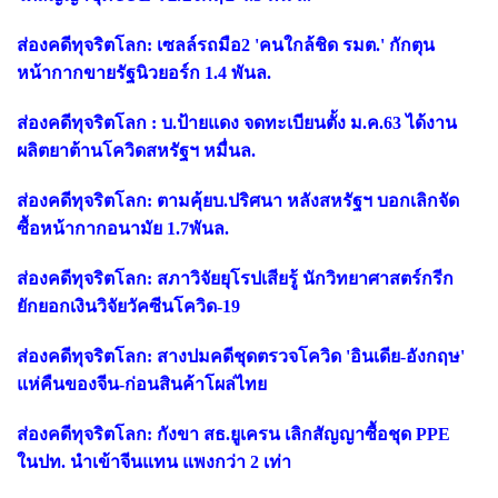
ส่องคดีทุจริตโลก: เซลล์รถมือ2 'คนใกล้ชิด รมต.' กักตุน
หน้ากากขายรัฐนิวยอร์ก 1.4 พันล.
ส่องคดีทุจริตโลก : บ.ป้ายแดง จดทะเบียนตั้ง ม.ค.63 ได้งาน
ผลิตยาต้านโควิดสหรัฐฯ หมื่นล.
ส่องคดีทุจริตโลก: ตามคุ้ยบ.ปริศนา หลังสหรัฐฯ บอกเลิกจัด
ซื้อหน้ากากอนามัย 1.7พันล.
ส่องคดีทุจริตโลก: สภาวิจัยยุโรปเสียรู้ นักวิทยาศาสตร์กรีก
ยักยอกเงินวิจัยวัคซีนโควิด-19
ส่องคดีทุจริตโลก: สางปมคดีชุดตรวจโควิด 'อินเดีย-อังกฤษ'
แห่คืนของจีน-ก่อนสินค้าโผล่ไทย
ส่องคดีทุจริตโลก: กังขา สธ.ยูเครน เลิกสัญญาซื้อชุด PPE
ในปท. นำเข้าจีนแทน แพงกว่า 2 เท่า