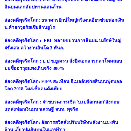
สินบนแลกสัมปทานแสนล้าน
ส่องคดีทุจริตโลก: ธนาคารยักษ์ใหญ่สวีเดนเอี่ยวช่วยฟอกเงิน
บ.ค้าอาวุธรัสเซียล้านยูโร
ส่องคดีทุจริตโลก : 'FBI' ทลายขบวนการสินบน บ.ยักษ์ใหญ่
ฝรั่งเศส คว้างานอินโด 3 พันล.
ส่องคดีทุจริตโลก : ป.ป.ช.ยูเครน สั่งยึดเอกสารกลาโหมสอบ
ปมซื้ออาวุธแพงเกินจริง 300%
ส่องคดีทุจริตโลก: FIFA สะเทือน อีเมลลับจ่ายสินบนฟุตบอล
โลก 2018 โผล่-ชื่อคนดังเพียบ
ส่องคดีทุจริตโลก : ผ่าขบวนการเชิด 'บ.เปลือกนอก'อังกฤษ
แหล่งฟอกเงินมหาเศรษฐี-จนท. ทุจริต
ส่องคดีทุจริตโลก: อัยการสวิสสั่งปรับบริษัทพลังงาน2.8พัน
ล้าน เอี่ยวปมสินบนในแอฟริกา