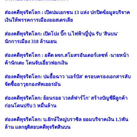
ส่องคดีทุจริตโลก : เปิดปมเอกชน 13 แห่ง ปกปิดข้อมูลบริจาค
เงินให้พรรคการเมืองออสเตรเลีย
ส่องคดีทุจริตโลก: เปิดโปง บิ๊ก บ.ไฟฟ้าญี่ปุ่น รับ 'สินบน'
นักการเมือง 318 ล้านเยน
ส่องคดีทุจริตโลก : อดีต ผจก.สโมสรอันเดอร์เลชท์ -นายหน้า
ค้านักเตะ โดนจับเอี่ยวฟอกเงิน
ส่องคดีทุจริตโลก: ปมอื้อฉาว 'แอร์บัส' ครอบครองเอกสารลับ
จัดซื้ออาวุธกองทัพเยอรมัน
ส่องคดีทุจริตโลก: ย้อนรอย 'เวลส์ฟาร์โก' สร้างบัญชีผีลูกค้า
ก่อนโดนปรับ 5 หมื่นล้าน
ส่องคดีทุจริตโลก: บ.ยักษ์ใหญ่บราซิล ยอมบริจาคเงิน 1.5พัน
ล้าน แลกยุติสอบคดีทุจริตสินบน