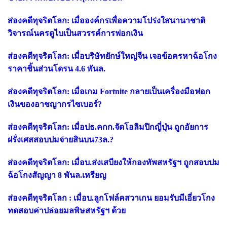
ส่องคดีทุจริตโลก: เมื่อองค์กรเพื่อความโปร่งใสนานาชาติ
วิจารณ์นครดูไบเป็นสวรรค์การฟอกเงิน
ส่องคดีทุจริตโลก: เมื่อบริษัทยักษ์ใหญ่จีน เจอข้อครหาฉ้อโกง
ราคาชิ้นส่วนโดรน 4.6 พันล.
ส่องคดีทุจริตโลก: เมื่อเกม Fortnite กลายเป็นเครื่องมือฟอก
เงินของอาชญากรไซเบอร์?
ส่องคดีทุจริตโลก: เมื่อปธ.คกก.จัดโอลิมปิกญี่ปุ่น ถูกอัยการ
ฝรั่งเศสสอบปมจ่ายสินบน73ล.?
ส่องคดีทุจริตโลก: เมื่อบ.ส่งเสบียงให้กองทัพสหรัฐฯ ถูกสอบปม
ฉ้อโกงสัญญา 8 พันล.เหรียญ
ส่องคดีทุจริตโลก : เมื่อบ.ลูกโฟล์คสวาเกน ยอมรับมีเอี่ยวโกง
ทดสอบค่าปล่อยมลพิษสหรัฐฯ ด้วย