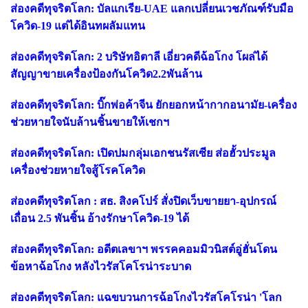
ส่องคดีทุจริตโลก: บัลแกเรีย-UAE แลกเปลี่ยนเวชภัณฑ์รับมือ
โควิด-19 แต่ได้อินทผลัมแทน
ส่องคดีทุจริตโลก: 2 บริษัทอิตาลี เอี่ยวคดีฉ้อโกง โผล่ได้
สัญญาขายเครื่องป้องกันโควิด2.2พันล้าน
ส่องคดีทุจริตโลก: บิ๊กพ่อค้าจีน ยักยอกหน้ากากอนามัย-เครื่อง
ช่วยหายใจนับล้านชิ้นขายให้เชกฯ
ส่องคดีทุจริตโลก: เปิดปมกลุ่มเอกชนรัสเซีย ส่อฮั้วประมูล
เครื่องช่วยหายใจสู้โรคโควิด
ส่องคดีทุจริตโลก : สธ. สิงคโปร์ สั่งปิดเว็บขายยา-อุปกรณ์
เถื่อน 2.5 พันชิ้น อ้างรักษาโควิด-19 ได้
ส่องคดีทุจริตโลก: อดีตเลขาฯ พรรคคอมมิวนิสต์อู่ฮั่นโดน
ข้อหาฉ้อโกง หลังไวรัสโคโรน่าระบาด
ส่องคดีทุจริตโลก: แฉขบวนการฉ้อโกงไวรัสโคโรน่า 'โลก