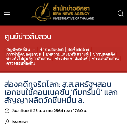
ศูนย์ข่าวสืบสวน
บัญชีทรัพย์สิน
ร่ำรวยผิดปกติ
จัดซื้อจัดจ้าง
การทำผิดของเอกชน
บทความและบทวิเคราะห์
ข่าวบุคคลดัง
ข่าวทั่วไปศูนย์ข่าวสืบสวน
ข่าวประชาสัมพันธ์
ข่าวเด่นสืบสวน
ตรวจสอบท้องถิ่น
ส่องคดีทุจริตโลก: ส.ส.สหรัฐฯสอบ
เอกชนใช้คอนเนคชั่น 'ทีมทรัมป์' แลก
สัญญาผลิตวัคซีนหมื่น ล.
วันอาทิตย์ ที่ 25 เมษายน 2564 เวลา 17:30 น.
isranews