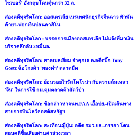
ไซเบอร์' อังกฤษโดนตุ๋นกว่า 32 ล.
ส่องคดีทุจริตโลก: ออสเตรเลีย เนรเทศนักธุรกิจจีนฉาว พัวพัน
ค้ายา-ฟอกเงินบ่อนคาสิโน
ส่องคดีทุจริตโลก : พรรคการเมืองออสเตรเลีย ไม่แจ้งที่มาเงิน
บริจาคลึกลับ 2หมื่นล.
ส่องคดีทุจริตโลก: ศาลเบลเยียม จำคุก18 ด.อดีตบิ๊ก Tony
Goetz ฉ้อโกงค้า 'ทองคำ' ตลาดมืด
ส่องคดีทุจริตโลก: ย้อนรอยไวรัสโคโรน่า กับความล้มเหลว
'จีน' ในการใช้ กม.คุมตลาดค้าสัตว์ป่า
ส่องคดีทุจริตโลก: ข้อกล่าวหาจนท.FAA เอื้อปย.-เปิดเส้นทาง
สายการบินโลว์คอสต์สหรัฐฯ
ส่องคดีทุจริตโลก: สะเทือนญี่ปุ่น! อดีต รมว.ยธ.-ภรรยา โดน
สอบคดีซื้อเสียงผ่านค่าล่วงเวลา