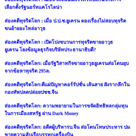
เลือกตั้งรัฐนอร์ทแคโรไลน่า
ส่องคดีทุจริตโลก : เมื่อ ป.ป.ช.ยูเครน ดองเรื่องไม่สอบทุจริต
ขนย้ายอะไหล่อาวุธ
ส่องคดีทุจริตโลก : เปิดโปงขบวนการทุจริตขายอาวุธ
ยูเครน โยงข้อมูลธุรกิจบริษัทประธานาธิบดี?
ส่องคดีทุจริตโลก: เมื่อรัฐวิสาหกิจขายอาวุธยูเครนส่อโดนยุบ
จากข้อหาทุจริต 295ล.
ส่องคดีทุจริตโลก:ตีแผ่ปัญหาคอร์รัปชั่น เส้นสาย ฝังรากลึกใน
กองทัพปลดปล่อยปชช.จีน
ส่องคดีทุจริตโลก: ความพยายามในการขจัดอิทธิพลกลุ่มทุน
ในการเมืองสหรัฐ ผ่าน Dark Money
ส่องคดีทุจริตโลก: อดีตผู้บริหารบ.จีน ส่อโดนโทษประหาร ปม
ขายความลับเรือบรรทุกเครื่องบิน