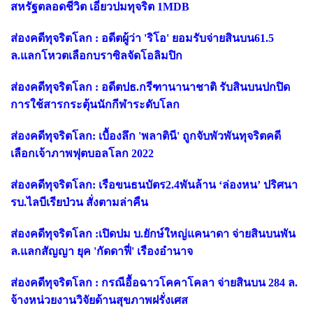
สหรัฐตลอดชีวิต เอี่ยวปมทุจริต 1MDB
ส่องคดีทุจริตโลก : อดีตผู้ว่า 'ริโอ' ยอมรับจ่ายสินบน61.5
ล.แลกโหวตเลือกบราซิลจัดโอลิมปิก
ส่องคดีทุจริตโลก : อดีตปธ.กรีฑานานาชาติ รับสินบนปกปิด
การใช้สารกระตุ้นนักกีฬาระดับโลก
ส่องคดีทุจริตโลก: เบื้องลึก 'พลาตินี' ถูกจับพัวพันทุจริตคดี
เลือกเจ้าภาพฟุตบอลโลก 2022
ส่องคดีทุจริตโลก: เรือขนธนบัตร2.4พันล้าน ‘ล่องหน’ ปริศนา
รบ.ไลบีเรียป่วน สั่งตามล่าคืน
ส่องคดีทุจริตโลก :เปิดปม บ.ยักษ์ใหญ่แคนาดา จ่ายสินบนพัน
ล.แลกสัญญา ยุค 'กัดดาฟี่' เรืองอำนาจ
ส่องคดีทุจริตโลก : กรณีอื้อฉาวโคคาโคลา จ่ายสินบน 284 ล.
จ้างหน่วยงานวิจัยด้านสุขภาพฝรั่งเศส