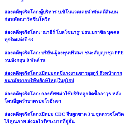
ส่องคดีทุจริตโลก:ผู้บริหาร บ.ซิโนแวคเคยพัวพันคดีสินบน
ก่อนพัฒนาวัคซีนโควิด
ส่องคดีทุจริตโลก: 'ณาอีร์ โบลโซนารู' ปธน.บราซิล บุคคล
ทุจริตแห่งปี 63
ส่องคดีทุจริตโลก: บริษัท-ผู้ลงทุนปริศนา ชนะสัญญาชุด PPE
รบ.อังกฤษ 8 พันล้าน
ส่องคดีทุจริตโลก:เปิดปมกดขี่แรงงานชาวอุยกูร์ ถึงหน้ากาก
อนามัยจากบริษัทยักษ์ใหญ่ในยุโรป
ส่องคดีทุจริตโลก: กองทัพพม่าใช้บริษัทลูกจัดซื้ออาวุธ หลัง
โดนอียูคว่ำบาตรปมโรฮีนจา
ส่องคดีทุจริตโลก:เปิดปม CDC จีนผูกขาด 3 บ.ชุดตรวจโควิด
ไร้คุณภาพ ส่งผลไวรัสระบาดที่อู่ฮั่น