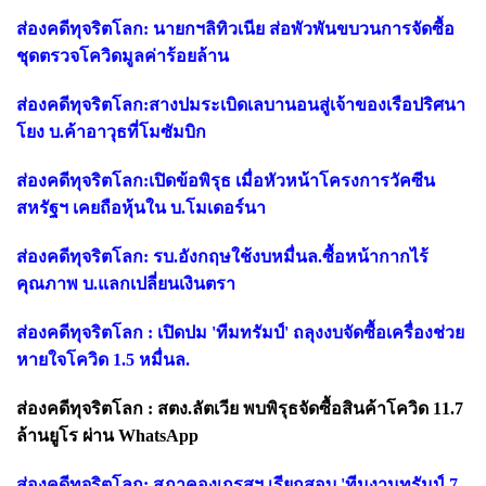
ส่องคดีทุจริตโลก: นายกฯลิทิวเนีย ส่อพัวพันขบวนการจัดซื้อ
ชุดตรวจโควิดมูลค่าร้อยล้าน
ส่องคดีทุจริตโลก:สางปมระเบิดเลบานอนสู่เจ้าของเรือปริศนา
โยง บ.ค้าอาวุธที่โมซัมบิก
ส่องคดีทุจริตโลก:เปิดข้อพิรุธ เมื่อหัวหน้าโครงการวัคซีน
สหรัฐฯ เคยถือหุ้นใน บ.โมเดอร์นา
ส่องคดีทุจริตโลก: รบ.อังกฤษใช้งบหมื่นล.ซื้อหน้ากากไร้
คุณภาพ บ.แลกเปลี่ยนเงินตรา
ส่องคดีทุจริตโลก : เปิดปม 'ทีมทรัมป์' ถลุงงบจัดซื้อเครื่องช่วย
หายใจโควิด 1.5 หมื่นล.
ส่องคดีทุจริตโลก : สตง.ลัตเวีย พบพิรุธจัดซื้อสินค้าโควิด 11.7
ล้านยูโร ผ่าน WhatsApp
ส่องคดีทุจริตโลก: สภาคองเกรสฯ เรียกสอบ 'ทีมงานทรัมป์-7