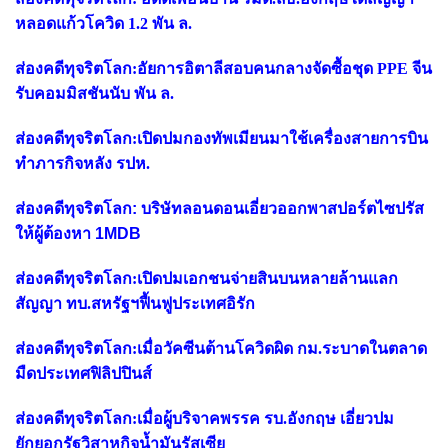
หลอดแก้วโควิด 1.2 พัน ล.
ส่องคดีทุจริตโลก:อัยการอิตาลีสอบคนกลางจัดซื้อชุด PPE จีน
รับคอมมิสชันนับ พัน ล.
ส่องคดีทุจริตโลก:เปิดปมกองทัพเมียนมาใช้เครื่องสายการบิน
ทำภารกิจหลัง รปห.
ส่องคดีทุจริตโลก: บริษัทลอนดอนเอี่ยวออกพาสปอร์ตไซปรัส
ให้ผู้ต้องหา 1MDB
ส่องคดีทุจริตโลก:เปิดปมเอกชนจ่ายสินบนหลายล้านแลก
สัญญา ทบ.สหรัฐฯฟื้นฟูประเทศอิรัก
ส่องคดีทุจริตโลก:เมื่อวัคซีนต้านโควิดผิด กม.ระบาดในตลาด
มืดประเทศฟิลิปปินส์
ส่องคดีทุจริตโลก:เมื่อผู้บริจาคพรรค รบ.อังกฤษ เอี่ยวปม
ยักยอกรัฐวิสาหกิจน้ำมันรัสเซีย