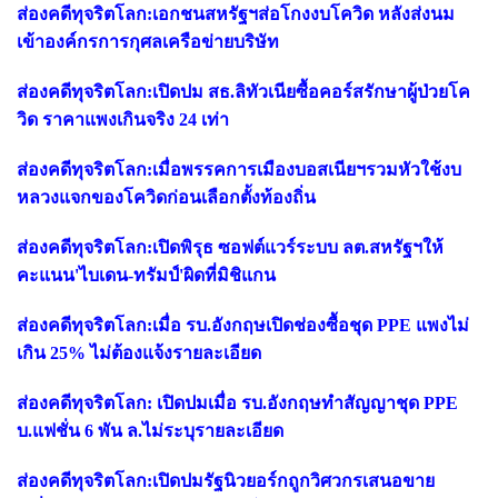
ส่องคดีทุจริตโลก:เอกชนสหรัฐฯส่อโกงงบโควิด หลังส่งนม
เข้าองค์กรการกุศลเครือข่ายบริษัท
ส่องคดีทุจริตโลก:เปิดปม สธ.ลิทัวเนียซื้อคอร์สรักษาผู้ป่วยโค
วิด ราคาแพงเกินจริง 24 เท่า
ส่องคดีทุจริตโลก:เมื่อพรรคการเมืองบอสเนียฯรวมหัวใช้งบ
หลวงแจกของโควิดก่อนเลือกตั้งท้องถิ่น
ส่องคดีทุจริตโลก:เปิดพิรุธ ซอฟต์แวร์ระบบ ลต.สหรัฐฯให้
คะแนน'ไบเดน-ทรัมป์'ผิดที่มิชิแกน
ส่องคดีทุจริตโลก:เมื่อ รบ.อังกฤษเปิดช่องซื้อชุด PPE แพงไม่
เกิน 25% ไม่ต้องแจ้งรายละเอียด
ส่องคดีทุจริตโลก: เปิดปมเมื่อ รบ.อังกฤษทำสัญญาชุด PPE
บ.แฟชั่น 6 พัน ล.ไม่ระบุรายละเอียด
ส่องคดีทุจริตโลก:เปิดปมรัฐนิวยอร์กถูกวิศวกรเสนอขาย