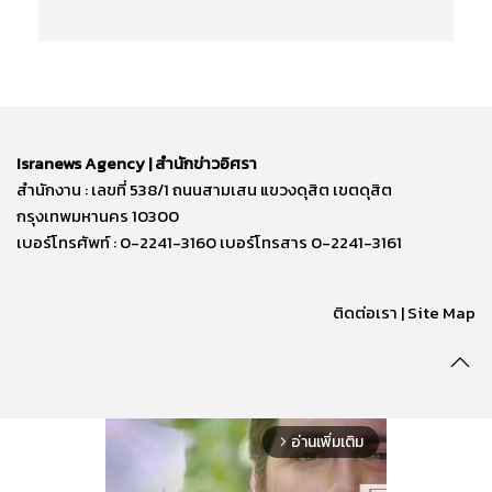
Isranews Agency | สำนักข่าวอิศรา
สำนักงาน : เลขที่ 538/1 ถนนสามเสน แขวงดุสิต เขตดุสิต
กรุงเทพมหานคร 10300
เบอร์โทรศัพท์ : 0-2241-3160 เบอร์โทรสาร 0-2241-3161
ติดต่อเรา | Site Map
อ่านเพิ่มเติม
arrow_forward_ios