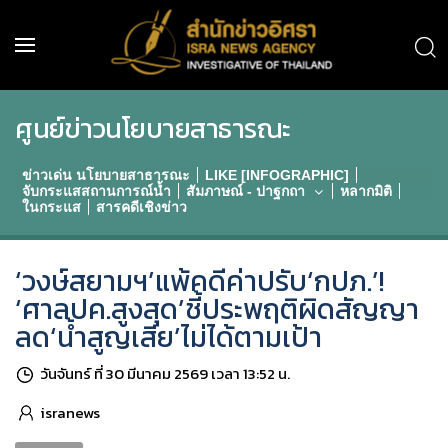
ศูนย์ข่าวนโยบายสาธารณะ
ข่าวเด่น นโยบายสาธารณะ
LIKE [INFOGRAPHIC]
จับกระแสสถานการณ์น้ำ
สัมภาษณ์ - ปาฐกถา
หลากมิติ
ในกระแส
สารคดีเชิงข่าว
‘วงษ์สยามฯ’แพ้คดีค่าปรับ‘กปภ.’!
‘ศาลปค.สูงสุด’ชี้ประพฤติผิดสัญญา
ลด‘น้ำสูญเสีย’ไม่ได้ตามเป้า
วันจันทร์ ที่ 30 มีนาคม 2569 เวลา 13:52 น.
isranews