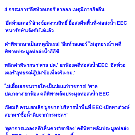
4 กรรมการ‘อีสท์วอเตอร์’ลาออก เหตุมีภารกิจอื่น
‘อีสท์วอเตอร์’อ้างข้อสงวนสิทธิ์ ยื้อส่งคืนพื้นที่-ท่อส่งน้ำ EEC
‘ธนารักษ์’แจ้งขับไล่แล้ว
คำพิพากษาเป็นเหตุเป็นผล! ‘อีสท์วอเตอร์’ไม่อุทธรณ์ฯ คดี
พิพาทประมูลท่อส่งน้ำอีอีซี
พลิกคำพิพากษา‘ศาล ปค.’ ยกฟ้องคดีท่อส่งน้ำEEC ‘อีสท์วอ
เตอร์’อุทธรณ์สู้ปม‘ข้อเท็จจริง-กม.’
ไม่เอื้อเอกชนรายใด-เป็นปย.แก่ราชการ! ‘ศาล
ปค.กลาง’ยกฟ้อง คดีพิพาทล้มประมูลท่อส่งน้ำ EEC
เปิดมติ ครม.ยกเลิก‘ผูกขาด’บริหารน้ำพื้นที่ EEC-เปิดทาง‘วงษ์
สยามฯ’ซื้อน้ำดิบจาก‘กรมชลฯ’
‘ตุลาการแถลงคดี’เห็นควร‘ยกฟ้อง’ คดีพิพาทล้มประมูลท่อส่ง