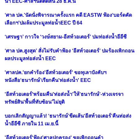
น้ำ EEC-ศาลฯนัดตัดสิน 28 ธ.ค.นี้
‘ศาล ปค.’นัดนั่งพิจารณาครั้งแรก คดี EASTW ฟ้อง‘บอร์ดคัด
เลือกฯ’ปมล้มประมูลท่อน้ำEEC ปี 64
‘เศรษฐา’ กาวใจ ‘วงษ์สยาม-อีสท์วอเตอร์’ ปมท่อส่งน้ำอีอีซี
‘ศาล ปค.สูงสุด’ สั่งไม่รับคำฟ้อง ‘อีสท์วอเตอร์’ ปมร้องเพิกถอน
ผลประมูลท่อส่งน้ำ EEC
'ศาลปค.'ยกคำร้อง'อีสท์วอเตอร์' ขอทุเลาบังคับฯ
หนังสือ‘ธนารักษ์’เรียกคืน'ท่อส่งน้ำ' EEC
'อีสท์วอเตอร์'พร้อมคืน'ท่อส่งน้ำ'ให้'ธนารักษ์'-ห่วงเจรจา
ทรัพย์สิน'พื้นที่ทับซ้อน'ไม่ยุติ
บอกเลิกสัญญาแล้ว! ‘ธนารักษ์’ขีดเส้น‘อีสท์วอเตอร์’คืนท่อส่ง
น้ำอีอีซี ภายใน 11 เม.ย.นี้
'อีสท์วอเตอร์'ฟ้อง'ศาลปกครอง' ขอเพิกถอนคำ