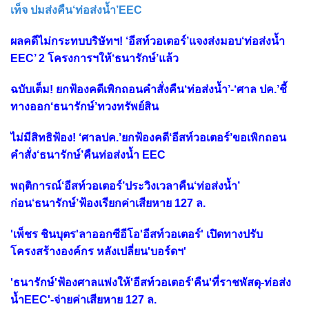
เท็จ ปมส่งคืน‘ท่อส่งน้ำ’EEC
ผลคดีไม่กระทบบริษัทฯ! ‘อีสท์วอเตอร์’แจงส่งมอบ‘ท่อส่งน้ำ
EEC’ 2 โครงการฯให้‘ธนารักษ์’แล้ว
ฉบับเต็ม! ยกฟ้องคดีเพิกถอนคำสั่งคืน‘ท่อส่งน้ำ’-‘ศาล ปค.’ชี้
ทางออก‘ธนารักษ์’ทวงทรัพย์สิน
ไม่มีสิทธิฟ้อง! ‘ศาลปค.’ยกฟ้องคดี‘อีสท์วอเตอร์’ขอเพิกถอน
คำสั่ง‘ธนารักษ์’คืนท่อส่งน้ำ EEC
พฤติการณ์‘อีสท์วอเตอร์’ประวิงเวลาคืน‘ท่อส่งน้ำ’
ก่อน‘ธนารักษ์’ฟ้องเรียกค่าเสียหาย 127 ล.
'เพ็ชร ชินบุตร'ลาออกซีอีโอ'อีสท์วอเตอร์' เปิดทางปรับ
โครงสร้างองค์กร หลังเปลี่ยน'บอร์ดฯ'
'ธนารักษ์'ฟ้องศาลแพ่งให้'อีสท์วอเตอร์'คืน'ที่ราชพัสดุ-ท่อส่ง
น้ำEEC'-จ่ายค่าเสียหาย 127 ล.