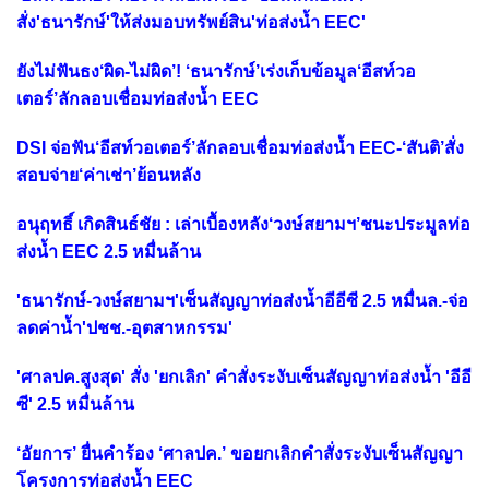
สั่ง'ธนารักษ์'ให้ส่งมอบทรัพย์สิน'ท่อส่งน้ำ EEC'
ยังไม่ฟันธง‘ผิด-ไม่ผิด’! ‘ธนารักษ์’เร่งเก็บข้อมูล‘อีสท์วอ
เตอร์’ลักลอบเชื่อมท่อส่งน้ำ EEC
DSI จ่อฟัน‘อีสท์วอเตอร์’ลักลอบเชื่อมท่อส่งน้ำ EEC-‘สันติ’สั่ง
สอบจ่าย‘ค่าเช่า’ย้อนหลัง
อนุฤทธิ์ เกิดสินธ์ชัย : เล่าเบื้องหลัง‘วงษ์สยามฯ’ชนะประมูลท่อ
ส่งน้ำ EEC 2.5 หมื่นล้าน
'ธนารักษ์-วงษ์สยามฯ'เซ็นสัญญาท่อส่งน้ำอีอีซี 2.5 หมื่นล.-จ่อ
ลดค่าน้ำ'ปชช.-อุตสาหกรรม'
'ศาลปค.สูงสุด' สั่ง 'ยกเลิก' คำสั่งระงับเซ็นสัญญาท่อส่งน้ำ 'อีอี
ซี' 2.5 หมื่นล้าน
‘อัยการ’ ยื่นคำร้อง ‘ศาลปค.’ ขอยกเลิกคำสั่งระงับเซ็นสัญญา
โครงการท่อส่งน้ำ EEC