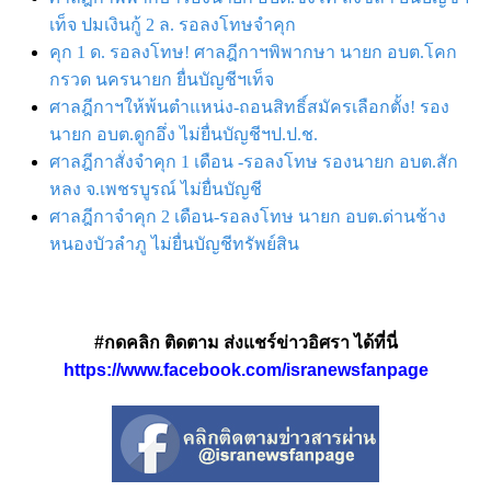
เท็จ ปมเงินกู้ 2 ล. รอลงโทษจำคุก
คุก 1 ด. รอลงโทษ! ศาลฎีกาฯพิพากษา นายก อบต.โคก
กรวด นครนายก ยื่นบัญชีฯเท็จ
ศาลฎีกาฯให้พ้นตำแหน่ง-ถอนสิทธิ์สมัครเลือกตั้ง! รอง
นายก อบต.ดูกอึ่ง ไม่ยื่นบัญชีฯป.ป.ช.
ศาลฎีกาสั่งจำคุก 1 เดือน -รอลงโทษ รองนายก อบต.สัก
หลง จ.เพชรบูรณ์ ไม่ยื่นบัญชี
ศาลฎีกาจำคุก 2 เดือน-รอลงโทษ นายก อบต.ด่านช้าง
หนองบัวลำภู ไม่ยื่นบัญชีทรัพย์สิน
#กดคลิก ติดตาม ส่งแชร์ข่าวอิศรา ได้ที่นี่
https://www.facebook.com/isranewsfanpage