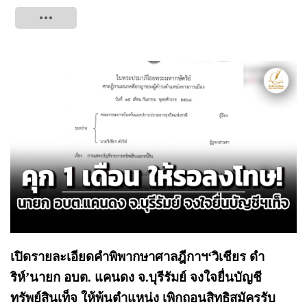
Tweet
เปิดรายละเอียดคำพิพากษาศาลฎีกาฯ‘วิเชียร ดำ
ริห์’นายก อบต. แคนดง จ.บุรีรัมย์ จงใจยื่นบัญชี
ทรัพย์สินเท็จ ให้พ้นตำแหน่ง เพิกถอนสิทธิสมัครรับ