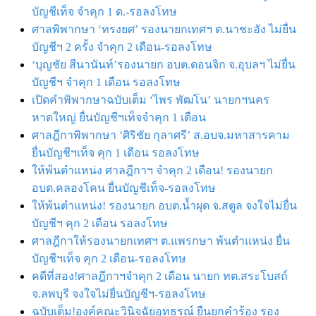
บัญชีเท็จ จำคุก 1 ด.-รอลงโทษ
ศาลพิพากษา ‘ทรงยศ’ รองนายกเทศฯ ต.นาชะอัง ไม่ยื่น
บัญชีฯ 2 ครั้ง จำคุก 2 เดือน-รอลงโทษ
‘บุญชัย สีนานันท์’รองนายก อบต.ดอนจิก จ.อุบลฯ ไม่ยื่น
บัญชีฯ จำคุก 1 เดือน รอลงโทษ
เปิดคำพิพากษาฉบับเต็ม ‘ไพร พัฒโน’ นายกฯนคร
หาดใหญ่ ยื่นบัญชีฯเท็จจำคุก 1 เดือน
ศาลฎีกาพิพากษา ‘ศิริชัย กุลาศรี’ ส.อบจ.มหาสารคาม
ยื่นบัญชีฯเท็จ คุก 1 เดือน รอลงโทษ
ให้พ้นตำแหน่ง ศาลฎีกาฯ จำคุก 2 เดือน! รองนายก
อบต.คลองโคน ยื่นบัญชีเท็จ-รอลงโทษ
ให้พ้นตำแหน่ง! รองนายก อบต.น้ำผุด จ.สตูล จงใจไม่ยื่น
บัญชีฯ คุก 2 เดือน รอลงโทษ
ศาลฎีกาให้รองนายกเทศฯ ต.แพรกษา พ้นตำแหน่ง ยื่น
บัญชีฯเท็จ คุก 2 เดือน-รอลงโทษ
คดีที่สอง!ศาลฎีกาฯจำคุก 2 เดือน นายก ทต.สระโบสถ์
จ.ลพบุรี จงใจไม่ยื่นบัญชีฯ-รอลงโทษ
ฉบับเต็ม!องค์คณะวินิจฉัยอุทธรณ์ ยืนยกคำร้อง รอง