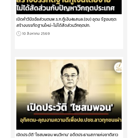
เปิดคำวินิจฉัยส่วนตนพ.ร.ก.กู้เงิน4แสนล.(จบ) อุดม รัฐอมฤต:
สร้างบรรทัดฐานใหม่-ไม่ได้สัดส่วนวิกฤตปท.
10 สิงหาคม 2569
เปิดประวัติ 'ไซสมพอน พมวิหาน' อดีตประธานสภาแห่งชาติลาว