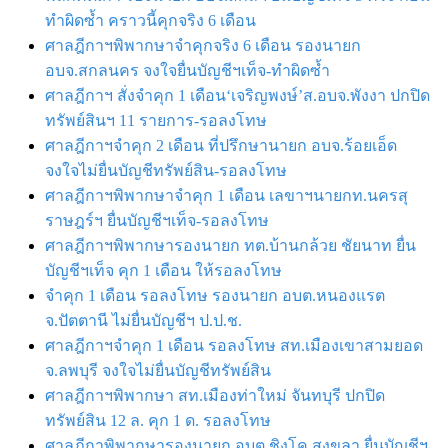
ทำผิดซ้ำ คราวนี้คุกจริง 6 เดือน
ศาลฎีกาฯพิพากษาจำคุกจริง 6 เดือน รองนายก
อบจ.สกลนคร จงใจยื่นบัญชีฯเท็จ-ทำผิดซ้ำ
ศาลฎีกาฯ สั่งจำคุก 1 เดือน‘เจริญพงษ์’ส.อบจ.พังงา ปกปิด
ทรัพย์สินฯ 11 รายการ-รอลงโทษ
ศาลฎีกาฯจําคุก 2 เดือน ที่ปรึกษานายก อบจ.ร้อยเอ็ด
จงใจไม่ยื่นบัญชีทรัพย์สิน-รอลงโทษ
ศาลฎีกาฯพิพากษาจำคุก 1 เดือน เลขาฯนายกท.นครสุ
ราษฎร์ฯ ยื่นบัญชีฯเท็จ-รอลงโทษ
ศาลฎีกาฯพิพากษารองนายก ทต.บ้านกล้วย ชัยนาท ยื่น
บัญชีฯเท็จ คุก 1 เดือน ให้รอลงโทษ
จำคุก 1 เดือน รอลงโทษ รองนายก อบต.หนองแรต
จ.ปัตตานี ไม่ยื่นบัญชีฯ ป.ป.ช.
ศาลฎีกาฯจำคุก 1 เดือน รอลงโทษ สท.เมืองเขาสามยอด
จ.ลพบุรี จงใจไม่ยื่นบัญชีทรัพย์สิน
ศาลฎีกาฯพิพากษา สท.เมืองท่าใหม่ จันทบุรี ปกปิด
ทรัพย์สิน 12 ล. คุก 1 ด. รอลงโทษ
ศาลฎีกาพิพากษารองนายก อบต.ชิงโค สงขลา ยื่นบัญชีฯ