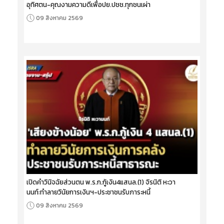
อุทิศตน-คุณงามความดีเพื่อปย.ปชช.ทุกชนเผ่า
09 สิงหาคม 2569
เปิดคำวินิจฉัยส่วนตน พ.ร.ก.กู้เงิน4แสนล.(1) จิรนิติ หะวา
นนท์:ทำลายวินัยการเงินฯ-ประชาชนรับภาระหนี้
09 สิงหาคม 2569