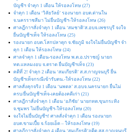
บัญชีฯ จำคุก 1 เดือน ให้รอลงโทษ (27)
จำคุก 1 เดือน ‘วิลัยวัลย์’ รองนายก อบต.ด่านใน
จ.นครราชสีมา ไม่ยื่นบัญชีฯ-ให้รอลงโทษ (26)
ศาลฎีกาฯสั่งจำคุก 1 เดือน ‘สมชาติ’ส.อบจ.เพชรบุรี จงใจ
ยื่นบัญชีฯเท็จ ให้รอลงโทษ (25)
รองนายก อบต.โสกปลาดุก จ.ชัยภูมิ จงใจไม่ยื่นบัญชีฯ จำ
คุก 1 เดือน ให้รอลงโทษ (24)
ศาลจำคุก 1 เดือน-รอลงโทษ พ.ต.อ.ปราชญ์ นายก
ทต.แหลมงอบ จ.ตราด ยื่นบัญชีฯเท็จ (23)
คดีที่ 2! จำคุก 2 เดือน ‘สมเกียรติ’ ส.ส.กาญจนบุรี ยื่น
บัญชีฯเท็จกรณีเข้ารับตน.-ให้รอลงโทษ (22)
ศาลสั่งคุกจริง 1 เดือน ‘นพดล’ ส.อบจ.นครนายก ยื่นไม่
ครบ/ยื่นบัญชีฯเท็จ-เคยต้องคดีเก่า (21)
ศาลฎีกาสั่งจำคุก 1 เดือน ‘อภิชัย’ นายกทต.ขุนกระทิง
จ.ชุมพร ไม่ยื่นบัญชีฯ-ให้รอลงโทษ (20)
จงใจไม่ยื่นบัญชีฯ! ศาลสั่งจำคุก 1 เดือน รองนายก
อบต.ขามเปี้ย จ.ร้อยเอ็ด – ให้รอลงโทษ (19)
ศาลฎีกาฯสั่งจำคุก 4 เดือน ‘สมเกียรติ’อดีต สส.กาญจนบุรี