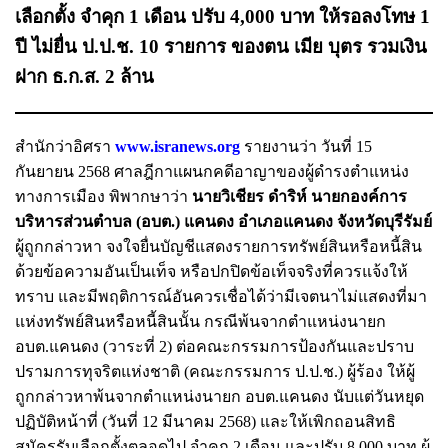
เลือกตั้ง จำคุก 1 เดือน ปรับ 4,000 บาท ให้รอลงโทษ 1
ปี ไม่ยื่น ป.ป.ช. 10 รายการ ของตน เมีย บุตร รวมเงิน
ฝาก ธ.ก.ส. 2 ล้าน
สำนักว่าอิศรา
www.isranews.org
รายงานว่า วันที่ 15
กันยายน 2568 ศาลฎีกาแผนกคดีอาญาของผู้ดำรงตำแหน่ง
ทางการเมือง พิพากษาว่า
นายวิเชียร ดำริห์ นายกองค์การ
บริหารส่วนตำบล (อบต.) แคนดง อำเภอแคนดง จังหวัดบุรีรัมย์
ผู้ถูกกล่าวหา จงใจยื่นบัญชีแสดงรายการทรัพย์สินหรือหนี้สิน
ด้วยข้อความอันเป็นเท็จ หรือปกปิดข้อเท็จจริงที่ควรแจ้งให้
ทราบ และมีพฤติการณ์อันควรเชื่อได้ว่ามีเจตนาไม่แสดงที่มา
แห่งทรัพย์สินหรือหนี้สินนั้น กรณีพ้นจากตำแหน่งนายก
อบต.แคนดง (วาระที่ 2) ต่อคณะกรรมการป้องกันและปราบ
ปรามการทุจริตแห่งชาติ (คณะกรรมการ ป.ป.ช.) ผู้ร้อง ให้ผู้
ถูกกล่าวหาพ้นจากตำแหน่งนายก อบต.แคนดง นับแต่วันหยุด
ปฏิบัติหน้าที่ (วันที่ 12 มีนาคม 2568) และให้เพิกถอนสิทธิ
สมัครรับเลือกตั้งตลอดไป จำคุก 2 เดือน และปรับ 8,000 บาท ผู้