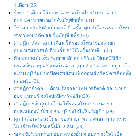
4 เดือน (35)
จำคุก 1 เดือน ให้รอลงโทษ ‘เกรียงไกร’ เลขานายก
อบจ.นครนายก จงใจยื่นบัญชีฯเท็จ (34)
ให้โอกาสกลับตัวเป็นคนดีสักครั้ง! คุก 2 เดือน -รอลงโทษ
‘คฑาเทพ’อดีต สส.ยื่นบัญชีฯเท็จ (33)
ศาลฎีกาสั่งจำคุก 1 เดือน ให้รอลงโทษ! รองนายก
อบต.พรมสวรรค์ ร้อยเอ็ด จงใจไม่ยื่นบัญชี (32)
พิพากษาฉบับเต็ม ‘พุทธชาติ’ สจ.บุรีรัมย์ ใช้นอมินีถือ
ครองเงินลงทุน 7 แห่งใน 4 จว.
,
คุก 2 ด.! รอลงอาญา อดีต
ส.อบจ.บุรีรัมย์ ปกปิดทรัพย์สิน-เพิกถอนสิทธิสมัครเลือกตั้ง
ตลอดไป (31)
ศาลฎีกาจำคุก 1 เดือน-ให้รอลงโทษ!‘ศรีชาติ’รองนายก
อบจ.นนทบุรี จงใจปกปิดทรัพย์สิน(30)
ศาลฎีกาฯจำคุก 1 เดือน ให้รอลงโทษ! รองนายก
อบต.หนองหัวโพ จ.สระบุรี จงใจไม่ยื่นบัญชีฯ (29)
คุก 1 เดือน-รอลงโทษ! รองนายก ทต.ดงมอน มุกดาหาร
ไม่แจ้งทรัพย์สิน/หนี้เมีย 2 คน (28)
‘อุดมชัย’รองนายก อบต.หนองอ้ม จ.อุบลฯ จงใจไม่ยื่น